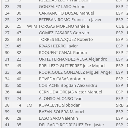
23
23
GONZALEZ LASO Adrian
ESP
24
36
CARRANCHO DOSAL Manuel
ESP
25
27
ESTEBAN ROMO Francisco Javier
ESP
26
25
WFM
FORGAS MORENO Yaniela
CUB
27
47
GOMEZ CASARES Gonzalo
ESP
28
34
TORRES BLAZQUEZ Roberto
ESP
29
45
RIVAS HIERRO Javier
ESP
30
32
ROQUENI CANAL Ramon
ESP
31
22
ORTIZ FERNANDEZ-VEGA Alejandro
ESP
32
49
PRELLEZO GUTIERREZ Jose Miguel
ESP
33
58
RODRIGUEZ GONZALEZ Miguel Angel
ESP
34
40
POVEDA CASAS Antonio
ESP
35
60
COSTACHE Bogdan Alexandru
ESP
36
44
CERNUDA OREJAS Victor Manuel
ESP
37
24
ALONSO ALONSO Ivan
ESP
38
14
IM
KOVACEVIC Slobodan
SRB
39
38
BAZAN SOLERA Manuel
ESP
40
28
LASO SARO Valentin
ESP
41
35
DELGADO RODRIGUEZ Fco. Javier
ESP