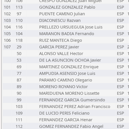
100
106
CRESPO GONZALEZ Juan Miguel
ESP
101
113
GONZALEZ GONZALEZ Pablo
ESP
102
97
PUENTE CAMINO Julian
ESP
103
110
DIACONESCU Razvan
ESP
104
116
PRELLEZO URSUEGUIA Jose Luis
ESP
105
104
MARANON BADIA Fernando
ESP
106
118
RUIZ MANTECA Diego
ESP
107
29
GARCIA PEREZ Javier
ESP
50
ALONSO VALLE Hector
ESP
53
DE LA ASUNCION OCHOA Javier
ESP
69
MARTINEZ GONZALEZ Enrique
ESP
77
AMPUDIA ASENSIO Jose Luis
ESP
87
PARAMO CAMINO Olegario
ESP
89
MORENO ROYANO Victor
ESP
90
MARIDUENA MORENO Lissette
ESP
99
FERNANDEZ GARCIA Gumersindo
ESP
103
FERNANDEZ PEREZ Adrian Francisco
ESP
109
DE LUCIO PERIS Feliciano
ESP
111
FERNANDEZ GARCIA Henar
ESP
112
GOMEZ FERNANDEZ Fabio Angel
ESP