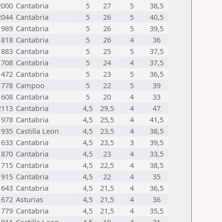
2000
Cantabria
5
27
5
38,5
2044
Cantabria
5
26
5
40,5
1989
Cantabria
5
26
5
39,5
1818
Cantabria
5
26
4
36
1883
Cantabria
5
25
5
37,5
1708
Cantabria
5
24
4
37,5
1472
Cantabria
5
23
5
36,5
1778
Campoo
5
22
5
39
1608
Cantabria
5
20
4
33
2113
Cantabria
4,5
29,5
4
47
1978
Cantabria
4,5
25,5
4
41,5
1935
Castilla Leon
4,5
23,5
4
38,5
1633
Cantabria
4,5
23,5
3
39,5
1870
Cantabria
4,5
23
4
33,5
1715
Cantabria
4,5
22,5
4
38,5
1915
Cantabria
4,5
22
4
35
1643
Cantabria
4,5
21,5
4
36,5
1672
Asturias
4,5
21,5
4
36
1779
Cantabria
4,5
21,5
4
35,5