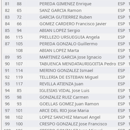
81
88
PEREDA GIMENEZ Enrique
ESP
82
65
SANZ GARCIA Ramon
ESP
83
72
GARCIA GUTIERREZ Ruben
ESP
84
66
GOMEZ CARDERO Francisco Javier
ESP
85
94
ABIAN LOPEZ Sergio
ESP
86
115
PRELLEZO URSUEGUIA Angela
ESP
87
105
PEREDA GONZALO Guillermo
ESP
108
ABIAN LOPEZ Marta
ESP
89
95
MARTINEZ GARCIA Jose Ignacio
ESP
90
107
TABUENCA MENDATAURIGOITIA Pedro
ESP
91
114
MERINO GONZALEZ Ismael
ESP
92
119
TELLERIA DE ESTEBAN Miguel
ESP
93
117
REVILLA ATIENZA Juan
ESP
94
85
IGLESIAS VIDAL Jose Luis
ESP
95
98
GONZALEZ RUIZ Carmen
ESP
96
93
GOELLAS GOMEZ Juan Ramon
ESP
97
101
ARCE DEL RIO Jose Maria
ESP
98
102
LOPEZ SANCHEZ Manuel Angel
ESP
99
100
CRESPO GONZALEZ Jose Francisco
ESP