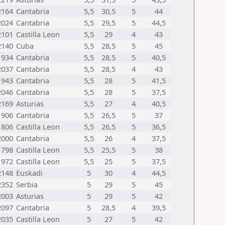
2164
Cantabria
5,5
30,5
5
44
2024
Cantabria
5,5
29,5
5
44,5
2101
Castilla Leon
5,5
29
4
43
2140
Cuba
5,5
28,5
5
45
1934
Cantabria
5,5
28,5
5
40,5
2037
Cantabria
5,5
28,5
4
43
1943
Cantabria
5,5
28
5
41,5
2046
Cantabria
5,5
28
5
37,5
2169
Asturias
5,5
27
4
40,5
1906
Cantabria
5,5
26,5
5
37
1806
Castilla Leon
5,5
26,5
5
36,5
2000
Cantabria
5,5
26
4
37,5
1798
Castilla Leon
5,5
25,5
5
38
1972
Castilla Leon
5,5
25
5
37,5
2148
Euskadi
5
30
4
44,5
2352
Serbia
5
29
5
45
2003
Asturias
5
29
5
42
2097
Cantabria
5
28,5
4
39,5
2035
Castilla Leon
5
27
5
42