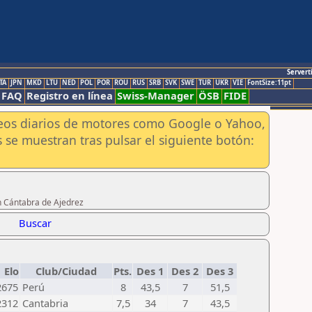
Servert
TA
JPN
MKD
LTU
NED
POL
POR
ROU
RUS
SRB
SVK
SWE
TUR
UKR
VIE
FontSize:11pt
FAQ
Registro en línea
Swiss-Manager
ÖSB
FIDE
aneos diarios de motores como Google o Yahoo,
 se muestran tras pulsar el siguiente botón:
n Cántabra de Ajedrez
Buscar
Elo
Club/Ciudad
Pts.
Des 1
Des 2
Des 3
2675
Perú
8
43,5
7
51,5
2312
Cantabria
7,5
34
7
43,5