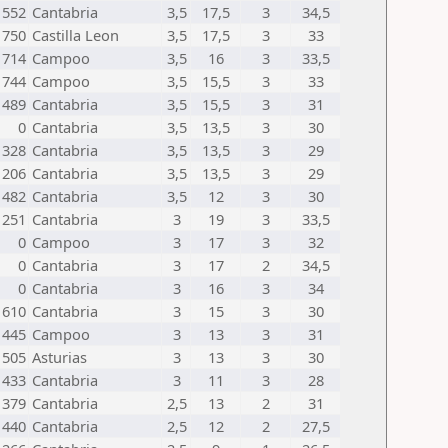
1552
Cantabria
3,5
17,5
3
34,5
1750
Castilla Leon
3,5
17,5
3
33
1714
Campoo
3,5
16
3
33,5
1744
Campoo
3,5
15,5
3
33
1489
Cantabria
3,5
15,5
3
31
0
Cantabria
3,5
13,5
3
30
1328
Cantabria
3,5
13,5
3
29
1206
Cantabria
3,5
13,5
3
29
1482
Cantabria
3,5
12
3
30
1251
Cantabria
3
19
3
33,5
0
Campoo
3
17
3
32
0
Cantabria
3
17
2
34,5
0
Cantabria
3
16
3
34
1610
Cantabria
3
15
3
30
1445
Campoo
3
13
3
31
1505
Asturias
3
13
3
30
1433
Cantabria
3
11
3
28
1379
Cantabria
2,5
13
2
31
1440
Cantabria
2,5
12
2
27,5