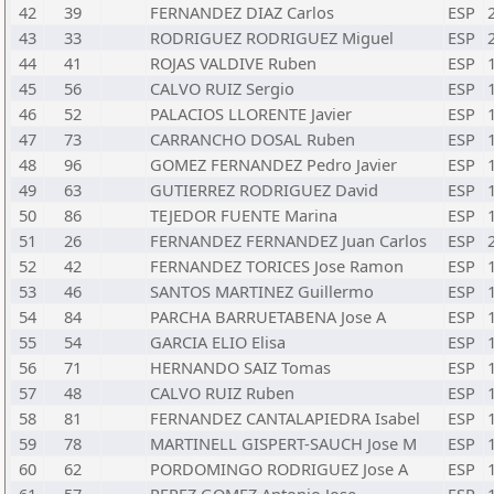
42
39
FERNANDEZ DIAZ Carlos
ESP
43
33
RODRIGUEZ RODRIGUEZ Miguel
ESP
44
41
ROJAS VALDIVE Ruben
ESP
45
56
CALVO RUIZ Sergio
ESP
46
52
PALACIOS LLORENTE Javier
ESP
47
73
CARRANCHO DOSAL Ruben
ESP
48
96
GOMEZ FERNANDEZ Pedro Javier
ESP
49
63
GUTIERREZ RODRIGUEZ David
ESP
50
86
TEJEDOR FUENTE Marina
ESP
51
26
FERNANDEZ FERNANDEZ Juan Carlos
ESP
52
42
FERNANDEZ TORICES Jose Ramon
ESP
53
46
SANTOS MARTINEZ Guillermo
ESP
54
84
PARCHA BARRUETABENA Jose A
ESP
55
54
GARCIA ELIO Elisa
ESP
56
71
HERNANDO SAIZ Tomas
ESP
57
48
CALVO RUIZ Ruben
ESP
58
81
FERNANDEZ CANTALAPIEDRA Isabel
ESP
59
78
MARTINELL GISPERT-SAUCH Jose M
ESP
60
62
PORDOMINGO RODRIGUEZ Jose A
ESP