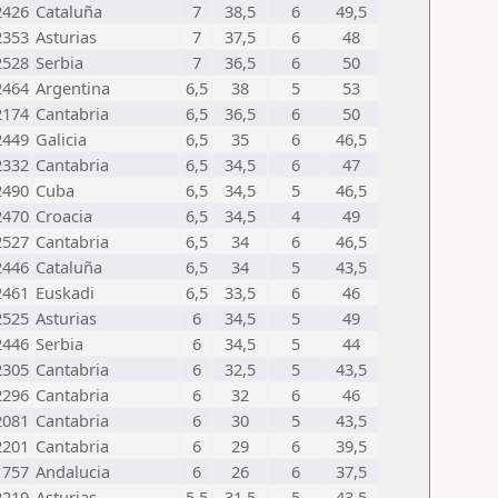
2426
Cataluña
7
38,5
6
49,5
2353
Asturias
7
37,5
6
48
2528
Serbia
7
36,5
6
50
2464
Argentina
6,5
38
5
53
2174
Cantabria
6,5
36,5
6
50
2449
Galicia
6,5
35
6
46,5
2332
Cantabria
6,5
34,5
6
47
2490
Cuba
6,5
34,5
5
46,5
2470
Croacia
6,5
34,5
4
49
2527
Cantabria
6,5
34
6
46,5
2446
Cataluña
6,5
34
5
43,5
2461
Euskadi
6,5
33,5
6
46
2525
Asturias
6
34,5
5
49
2446
Serbia
6
34,5
5
44
2305
Cantabria
6
32,5
5
43,5
2296
Cantabria
6
32
6
46
2081
Cantabria
6
30
5
43,5
2201
Cantabria
6
29
6
39,5
1757
Andalucia
6
26
6
37,5
2219
Asturias
5,5
31,5
5
43,5