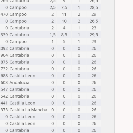
1266
Cantabria
2,5
9
1
26,5
0
Campoo
2,5
7,5
1
28,5
1470
Campoo
2
11
2
29
0
Campoo
2
10
2
26,5
0
Cantabria
2
4
1
23
1339
Cantabria
1,5
8,5
1
29,5
0
Campoo
1
5
1
23
2092
Cantabria
0
0
0
26
1904
Cantabria
0
0
0
26
1875
Cantabria
0
0
0
26
1732
Cantabria
0
0
0
26
1688
Castilla Leon
0
0
0
26
1603
Andalucia
0
0
0
26
1547
Cantabria
0
0
0
26
1542
Cantabria
0
0
0
26
1441
Castilla Leon
0
0
0
26
1373
Castilla La Mancha
0
0
0
26
0
Castilla Leon
0
0
0
26
0
Castilla Leon
0
0
0
26
0
Cantabria
0
0
0
26