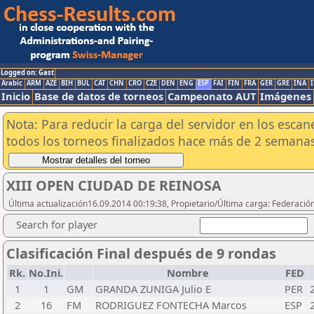
Logged on: Gast
Arabic
ARM
AZE
BIH
BUL
CAT
CHN
CRO
CZE
DEN
ENG
ESP
FAI
FIN
FRA
GER
GRE
INA
I
Inicio
Base de datos de torneos
Campeonato AUT
Imágenes
Nota: Para reducir la carga del servidor en los esc
todos los torneos finalizados hace más de 2 semanas
XIII OPEN CIUDAD DE REINOSA
Última actualización16.09.2014 00:19:38, Propietario/Última carga: Federació
Search for player
Clasificación Final después de 9 rondas
Rk.
No.Ini.
Nombre
FED
1
1
GM
GRANDA ZUNIGA Julio E
PER
2
16
FM
RODRIGUEZ FONTECHA Marcos
ESP