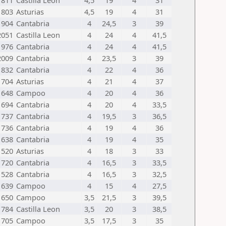
1811
Castilla Leon
4,5
19
4
31
1803
Asturias
4,5
19
4
31
1904
Cantabria
4
24,5
3
39
2051
Castilla Leon
4
24
4
41,5
1976
Cantabria
4
24
4
41,5
2009
Cantabria
4
23,5
3
39
1832
Cantabria
4
22
4
36
1704
Asturias
4
21
4
37
1648
Campoo
4
20
4
36
1694
Cantabria
4
20
4
33,5
1737
Cantabria
4
19,5
3
36,5
1736
Cantabria
4
19
4
36
1638
Cantabria
4
19
4
35
1520
Asturias
4
18
3
33
1720
Cantabria
4
16,5
3
33,5
1528
Cantabria
4
16,5
3
32,5
1639
Campoo
4
15
4
27,5
1650
Campoo
3,5
21,5
3
39,5
1784
Castilla Leon
3,5
20
3
38,5
1705
Campoo
3,5
17,5
3
35