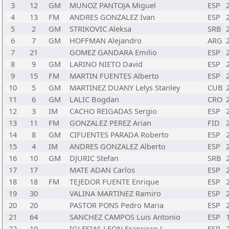
3
12
GM
MUNOZ PANTOJA Miguel
ESP
4
13
FM
ANDRES GONZALEZ Ivan
ESP
5
2
GM
STRIKOVIC Aleksa
SRB
6
7
GM
HOFFMAN Alejandro
ARG
7
21
GOMEZ GANDARA Emilio
ESP
8
9
GM
LARINO NIETO David
ESP
9
15
FM
MARTIN FUENTES Alberto
ESP
10
5
GM
MARTINEZ DUANY Lelys Stanley
CUB
11
6
GM
LALIC Bogdan
CRO
12
3
IM
CACHO REIGADAS Sergio
ESP
13
11
FM
GONZALEZ PEREZ Arian
FID
14
8
GM
CIFUENTES PARADA Roberto
ESP
15
4
IM
ANDRES GONZALEZ Alberto
ESP
16
10
GM
DJURIC Stefan
SRB
17
17
MATE ADAN Carlos
ESP
18
18
FM
TEJEDOR FUENTE Enrique
ESP
19
30
VALINA MARTINEZ Ramiro
ESP
20
20
PASTOR PONS Pedro Maria
ESP
21
64
SANCHEZ CAMPOS Luis Antonio
ESP
22
19
IGLESIAS LEON Francisco J
ESP