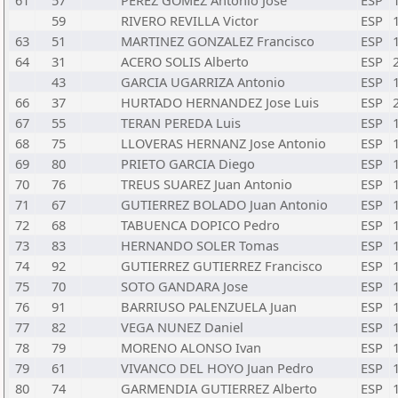
61
57
PEREZ GOMEZ Antonio Jose
ESP
59
RIVERO REVILLA Victor
ESP
63
51
MARTINEZ GONZALEZ Francisco
ESP
64
31
ACERO SOLIS Alberto
ESP
43
GARCIA UGARRIZA Antonio
ESP
66
37
HURTADO HERNANDEZ Jose Luis
ESP
67
55
TERAN PEREDA Luis
ESP
68
75
LLOVERAS HERNANZ Jose Antonio
ESP
69
80
PRIETO GARCIA Diego
ESP
70
76
TREUS SUAREZ Juan Antonio
ESP
71
67
GUTIERREZ BOLADO Juan Antonio
ESP
72
68
TABUENCA DOPICO Pedro
ESP
73
83
HERNANDO SOLER Tomas
ESP
74
92
GUTIERREZ GUTIERREZ Francisco
ESP
75
70
SOTO GANDARA Jose
ESP
76
91
BARRIUSO PALENZUELA Juan
ESP
77
82
VEGA NUNEZ Daniel
ESP
78
79
MORENO ALONSO Ivan
ESP
79
61
VIVANCO DEL HOYO Juan Pedro
ESP
80
74
GARMENDIA GUTIERREZ Alberto
ESP