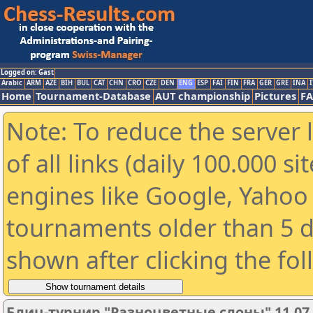
Logged on: Gast
Arabic
ARM
AZE
BIH
BUL
CAT
CHN
CRO
CZE
DEN
ENG
ESP
FAI
FIN
FRA
GER
GRE
INA
I
Home
Tournament-Database
AUT championship
Pictures
F
Note: To reduce the server 
of all links (daily 100.000 s
engines like Google, Yahoo a
tournaments older than 5 d
shown after clicking the fo
Блиц-турнир "Разноцветные слоны" 11.07.