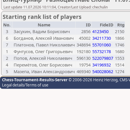
Last update 11.07.2026 10:11:04, Creator/Last Upload: chechulin
Starting rank list of players
No.
Name
ID
FideID
Rtg
3
Засухин, Вадим Борисович
2856
4123450
2150
6
Богданов, Алексей Иванович
45002
34211730
1866
7
Платонов, Павел Николаевич
348694
55701060
1746
1
Фунтусов, Олег Григорьевич
192180
55732178
1680
2
Попов, Алексей Николаевич
596130
522079807
1553
4
Перемётов, Олег Борисович
19754
34196932
1514
5
Мазепа, Иван Александрович
469340
540028062
1274
Chess-Tournament-Results-Server
© 2006-2026 Heinz Herzog
, CMS-
Legal details/Terms of use