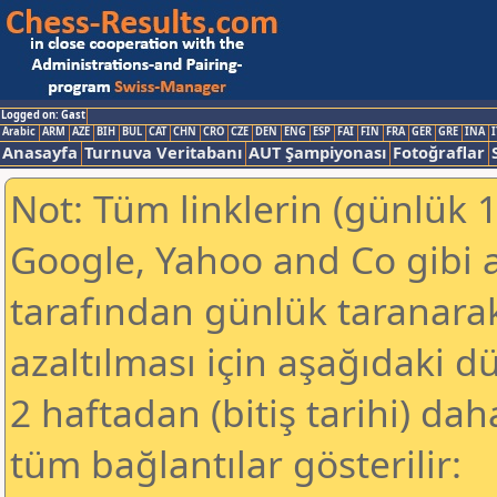
Logged on: Gast
Arabic
ARM
AZE
BIH
BUL
CAT
CHN
CRO
CZE
DEN
ENG
ESP
FAI
FIN
FRA
GER
GRE
INA
I
Anasayfa
Turnuva Veritabanı
AUT Şampiyonası
Fotoğraflar
Not: Tüm linklerin (günlük 1
Google, Yahoo and Co gibi 
tarafından günlük taranar
azaltılması için aşağıdaki 
2 haftadan (bitiş tarihi) dah
tüm bağlantılar gösterilir: