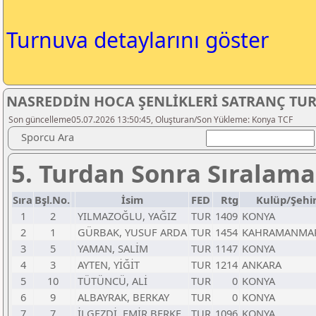
Turnuva detaylarını göster
NASREDDİN HOCA ŞENLİKLERİ SATRANÇ TUR
Son güncelleme05.07.2026 13:50:45, Oluşturan/Son Yükleme: Konya TCF
Sporcu Ara
5. Turdan Sonra Sıralama
Sıra
Bşl.No.
İsim
FED
Rtg
Kulüp/Şehi
1
2
YILMAZOĞLU, YAĞIZ
TUR
1409
KONYA
2
1
GÜRBAK, YUSUF ARDA
TUR
1454
KAHRAMANMA
3
5
YAMAN, SALİM
TUR
1147
KONYA
4
3
AYTEN, YİĞİT
TUR
1214
ANKARA
5
10
TÜTÜNCÜ, ALİ
TUR
0
KONYA
6
9
ALBAYRAK, BERKAY
TUR
0
KONYA
7
7
İLGEZDİ, EMİR BERKE
TUR
1096
KONYA