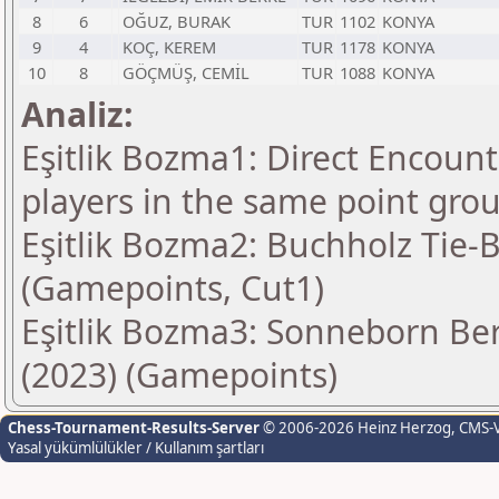
8
6
OĞUZ, BURAK
TUR
1102
KONYA
9
4
KOÇ, KEREM
TUR
1178
KONYA
10
8
GÖÇMÜŞ, CEMİL
TUR
1088
KONYA
Analiz:
Eşitlik Bozma1: Direct Encount
players in the same point gro
Eşitlik Bozma2: Buchholz Tie-B
(Gamepoints, Cut1)
Eşitlik Bozma3: Sonneborn Ber
(2023) (Gamepoints)
Chess-Tournament-Results-Server
© 2006-2026 Heinz Herzog
, CMS-
Yasal yükümlülükler / Kullanım şartları