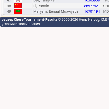
47
Lee, Yang-Pei
16303938
TP
48
Li, Yanxin
8657742
CH
49
Maryam, Eenaal Muaviyath
16701194
MD
сервер Chess-Tournament-Results
© 2006-2026 Heinz Herzog
, CMS-
условия использования