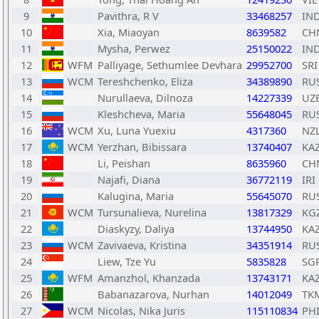
9
Pavithra, R V
33468257
IN
10
Xia, Miaoyan
8639582
CH
11
Mysha, Perwez
25150022
IN
12
WFM
Palliyage, Sethumlee Devhara
29952700
SRI
13
WCM
Tereshchenko, Eliza
34389890
RU
14
Nurullaeva, Dilnoza
14227339
UZ
15
Kleshcheva, Maria
55648045
RU
16
WCM
Xu, Luna Yuexiu
4317360
NZ
17
WCM
Yerzhan, Bibissara
13740407
KA
18
Li, Peishan
8635960
CH
19
Najafi, Diana
36772119
IRI
20
Kalugina, Maria
55645070
RU
21
WCM
Tursunalieva, Nurelina
13817329
KG
22
Diaskyzy, Daliya
13744950
KA
23
WCM
Zavivaeva, Kristina
34351914
RU
24
Liew, Tze Yu
5835828
SG
25
WFM
Amanzhol, Khanzada
13743171
KA
26
Babanazarova, Nurhan
14012049
TK
27
WCM
Nicolas, Nika Juris
115110834
PH