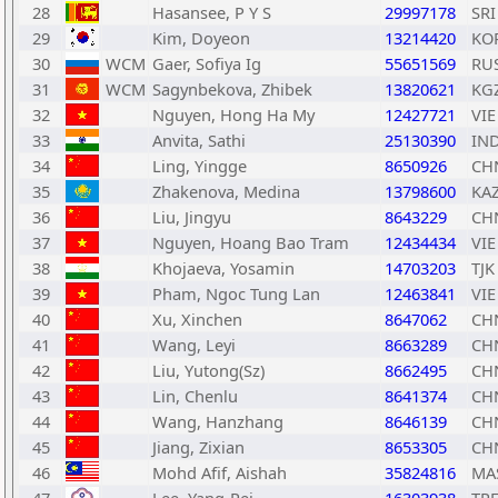
28
Hasansee, P Y S
29997178
SRI
29
Kim, Doyeon
13214420
KO
30
WCM
Gaer, Sofiya Ig
55651569
RU
31
WCM
Sagynbekova, Zhibek
13820621
KG
32
Nguyen, Hong Ha My
12427721
VIE
33
Anvita, Sathi
25130390
IN
34
Ling, Yingge
8650926
CH
35
Zhakenova, Medina
13798600
KA
36
Liu, Jingyu
8643229
CH
37
Nguyen, Hoang Bao Tram
12434434
VIE
38
Khojaeva, Yosamin
14703203
TJK
39
Pham, Ngoc Tung Lan
12463841
VIE
40
Xu, Xinchen
8647062
CH
41
Wang, Leyi
8663289
CH
42
Liu, Yutong(Sz)
8662495
CH
43
Lin, Chenlu
8641374
CH
44
Wang, Hanzhang
8646139
CH
45
Jiang, Zixian
8653305
CH
46
Mohd Afif, Aishah
35824816
MA