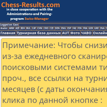
Logged on: Gast
Arabic
ARM
AZE
BIH
BUL
CAT
CHN
CRO
CZE
DEN
ENG
ESP
FAI
FIN
FRA
GER
GRE
INA
I
Главная
Турнирная база данных
AUT
Фото
ЧАВО
Онлайн
Примечание: Чтобы снизит
из-за ежедневного сканир
поисковыми системами ти
проч., все ссылки на тур
месяцев (с даты окончани
клика по данной кнопке :