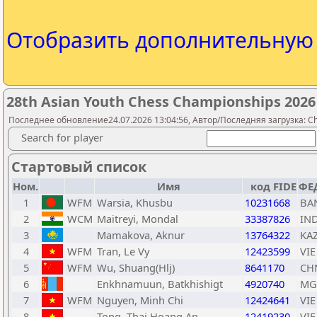
Отобразить дополнительну
28th Asian Youth Chess Championships 2026 
Последнее обновление24.07.2026 13:04:56, Автор/Последняя загрузка: Ch
Search for player
Стартовый список
Ном.
Имя
код FIDE
ФЕ
1
WFM
Warsia, Khusbu
10231668
BA
2
WCM
Maitreyi, Mondal
33387826
IN
3
Mamakova, Aknur
13764322
KA
4
WFM
Tran, Le Vy
12423599
VIE
5
WFM
Wu, Shuang(Hlj)
8641170
CH
6
Enkhnamuun, Batkhishigt
4920740
MG
7
WFM
Nguyen, Minh Chi
12424641
VIE
8
Tong, Thai Hoang An
12419230
VIE