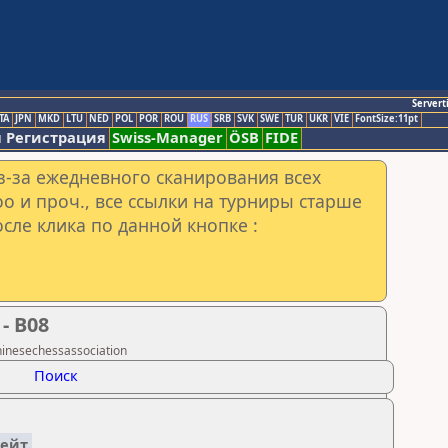
Servert
TA
JPN
MKD
LTU
NED
POL
POR
ROU
RUS
SRB
SVK
SWE
TUR
UKR
VIE
FontSize:11pt
 Регистрация
Swiss-Manager
ÖSB
FIDE
з-за ежедневного сканирования всех
o и проч., все ссылки на турниры старше
сле клика по данной кнопке :
- B08
inesechessassociation
Поиск
ейт.