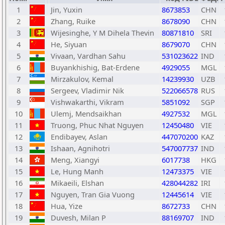
1
Jin, Yuxin
8673853
CHN
2
Zhang, Ruike
8678090
CHN
3
Wijesinghe, Y M Dihela Thevin
80871810
SRI
4
He, Siyuan
8679070
CHN
5
Vivaan, Vardhan Sahu
531023622
IND
6
Buyankhishig, Bat-Erdene
4929055
MGL
7
Mirzakulov, Kemal
14239930
UZB
8
Sergeev, Vladimir Nik
522066578
RUS
9
Vishwakarthi, Vikram
5851092
SGP
10
Ulemj, Mendsaikhan
4927532
MGL
11
Truong, Phuc Nhat Nguyen
12450480
VIE
12
Endibayev, Aslan
447070200
KAZ
13
Ishaan, Agnihotri
547007737
IND
14
Meng, Xiangyi
6017738
HKG
15
Le, Hung Manh
12473375
VIE
16
Mikaeili, Elshan
428044282
IRI
17
Nguyen, Tran Gia Vuong
12445614
VIE
18
Hua, Yize
8672733
CHN
19
Duvesh, Milan P
88169707
IND