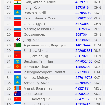
20
Evan, Antonio Telles
48797715
IND
21
Jiang, Kaixi
8673616
CHN
22
Ronzhin, Kirill
447056088
KAZ
23
Fatkhlislamov, Oskar
522022570
RUS
24
Li, Chongyun
8673063
CHN
25
Markov, Mikhail Ev.
55826962
RUS
26
Guosaimiuer,
8687064
CHN
27
Jung, Sian
13234021
KOR
28
Agamammedov, Begmyrad
14013444
TKM
29
Shishov, Mikhail
522062831
RUS
30
Liu, Jiaming(Bj)
8687021
CHN
31
Berzhan, Temirlan
447052406
KAZ
32
Ishmatov, Eldar
13855298
KGZ
33
Ruengjirachuporn, Nantat
6222080
THA
34
Azimov, Moldiyar
557019703
KAZ
35
Armanuly, Aivar
447080639
KAZ
36
Anand, Baasanjav
4932188
MGL
37
Zhao, Oscar
3298230
AUS
38
Liu, Haoyang(Gd)
8642176
CHN
39
Mirzaev, Miraziz
14239680
UZB