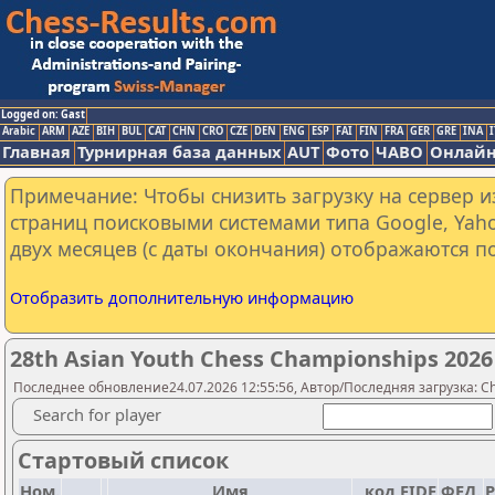
Logged on: Gast
Arabic
ARM
AZE
BIH
BUL
CAT
CHN
CRO
CZE
DEN
ENG
ESP
FAI
FIN
FRA
GER
GRE
INA
I
Главная
Турнирная база данных
AUT
Фото
ЧАВО
Онлайн
Примечание: Чтобы снизить загрузку на сервер и
страниц поисковыми системами типа Google, Yaho
двух месяцев (с даты окончания) отображаются по
Отобразить дополнительную информацию
28th Asian Youth Chess Championships 2026 
Последнее обновление24.07.2026 12:55:56, Автор/Последняя загрузка: Ch
Search for player
Стартовый список
Ном.
Имя
код FIDE
ФЕД.
Р