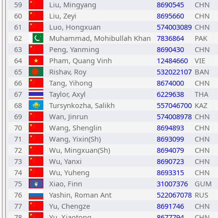
59
Liu, Mingyang
8690545
CHN
60
Liu, Zeyi
8695660
CHN
61
Luo, Hongxuan
574003089
CHN
62
Muhammad, Mohibullah Khan
7836864
PAK
63
Peng, Yanming
8690430
CHN
64
Pham, Quang Vinh
12484660
VIE
65
Rishav, Roy
532022107
BAN
66
Tang, Yihong
8674000
CHN
67
Taylor, Axyl
6229638
THA
68
Tursynkozha, Salikh
557046700
KAZ
69
Wan, Jinrun
574008978
CHN
70
Wang, Shenglin
8694893
CHN
71
Wang, Yixin(Sh)
8693099
CHN
72
Wu, Mingxuan(Sh)
8694079
CHN
73
Wu, Yanxi
8690723
CHN
74
Wu, Yuheng
8693315
CHN
75
Xiao, Finn
31007376
GUM
76
Yashin, Roman Ant
522067078
RUS
77
Yu, Chengze
8691746
CHN
78
Yu, Xiaotong
8677794
CHN