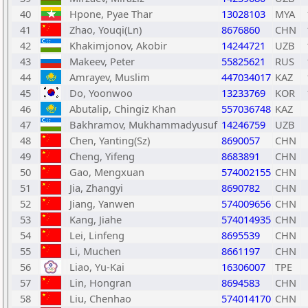
40
Hpone, Pyae Thar
13028103
MYA
41
Zhao, Youqi(Ln)
8676860
CHN
42
Khakimjonov, Akobir
14244721
UZB
43
Makeev, Peter
55825621
RUS
44
Amrayev, Muslim
447034017
KAZ
45
Do, Yoonwoo
13233769
KOR
46
Abutalip, Chingiz Khan
557036748
KAZ
47
Bakhramov, Mukhammadyusuf
14246759
UZB
48
Chen, Yanting(Sz)
8690057
CHN
49
Cheng, Yifeng
8683891
CHN
50
Gao, Mengxuan
574002155
CHN
51
Jia, Zhangyi
8690782
CHN
52
Jiang, Yanwen
574009656
CHN
53
Kang, Jiahe
574014935
CHN
54
Lei, Linfeng
8695539
CHN
55
Li, Muchen
8661197
CHN
56
Liao, Yu-Kai
16306007
TPE
57
Lin, Hongran
8694583
CHN
58
Liu, Chenhao
574014170
CHN