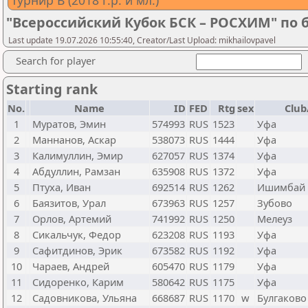
Турнир В (2018 г.р. и мл.)
"Всероссийский Кубок БСК – РОСХИМ" по
Last update 19.07.2026 10:55:40, Creator/Last Upload: mikhailovpavel
Search for player
Starting rank
No.
Name
ID
FED
Rtg
sex
Club
1
Муратов, Эмин
574993
RUS
1523
Уфа
2
Маннанов, Аскар
538073
RUS
1444
Уфа
3
Калимуллин, Эмир
627057
RUS
1374
Уфа
4
Абдуллин, Рамзан
635908
RUS
1372
Уфа
5
Птуха, Иван
692514
RUS
1262
Ишимбай
6
Баязитов, Урал
673963
RUS
1257
Зубово
7
Орлов, Артемий
741992
RUS
1250
Мелеуз
8
Сикальчук, Федор
623208
RUS
1193
Уфа
9
Сафитдинов, Эрик
673582
RUS
1192
Уфа
10
Чараев, Андрей
605470
RUS
1179
Уфа
11
Сидоренко, Карим
580642
RUS
1175
Уфа
12
Садовникова, Ульяна
668687
RUS
1170
w
Булгаково