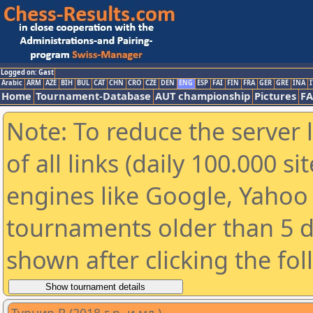
Logged on: Gast
Arabic
ARM
AZE
BIH
BUL
CAT
CHN
CRO
CZE
DEN
ENG
ESP
FAI
FIN
FRA
GER
GRE
INA
I
Home
Tournament-Database
AUT championship
Pictures
F
Note: To reduce the server 
of all links (daily 100.000 s
engines like Google, Yahoo a
tournaments older than 5 d
shown after clicking the fo