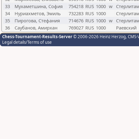
33
Мухаметшина, София
754218
RUS
1000
w
Стерлита
34
Нуриахметов, Эмиль
732283
RUS
1000
Стерлита
35
Пирогова, Стефания
714676
RUS
1000
w
Стерлита
36
Саубанов, Амирхан
769027
RUS
1000
Раевский
Chess-Tournament-Results-Server
© 2006-2026 Heinz Herzog
, CMS-
Legal details/Terms of use