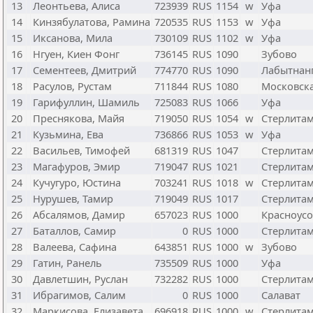
13
Леонтьева, Алиса
723939
RUS
1154
w
Уфа
14
Кинзябулатова, Рамина
720535
RUS
1153
w
Уфа
15
Иксанова, Мила
730109
RUS
1102
w
Уфа
16
Нгуен, Киен Фонг
736145
RUS
1090
Зубово
17
Сементеев, Дмитрий
774770
RUS
1090
Лабытнан
18
Расулов, Рустам
711844
RUS
1080
Московска
19
Гарифуллин, Шамиль
725083
RUS
1066
Уфа
20
Преснякова, Майя
719050
RUS
1054
w
Стерлита
21
Кузьмина, Ева
736866
RUS
1053
w
Уфа
22
Васильев, Тимофей
681319
RUS
1047
Стерлита
23
Магафуров, Эмир
719047
RUS
1021
Стерлита
24
Кучугуро, Юстина
703241
RUS
1018
w
Стерлита
25
Нурушев, Тамир
719049
RUS
1017
Стерлита
26
Абсалямов, Дамир
657023
RUS
1000
Красноус
27
Баталлов, Самир
0
RUS
1000
Стерлита
28
Валеева, Сафина
643851
RUS
1000
w
Зубово
29
Гатин, Ранель
735509
RUS
1000
Уфа
30
Давлетшин, Руслан
732282
RUS
1000
Стерлита
31
Ибрагимов, Салим
0
RUS
1000
Салават
32
Маркисова, Елизавета
696918
RUS
1000
w
Стерлита