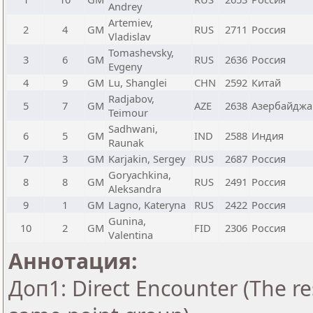
Andrey
Artemiev,
2
4
GM
RUS
2711
Россия
Vladislav
Tomashevsky,
3
6
GM
RUS
2636
Россия
Evgeny
4
9
GM
Lu, Shanglei
CHN
2592
Китай
Radjabov,
5
7
GM
AZE
2638
Азербайджа
Teimour
Sadhwani,
6
5
GM
IND
2588
Индия
Raunak
7
3
GM
Karjakin, Sergey
RUS
2687
Россия
Goryachkina,
8
8
GM
RUS
2491
Россия
Aleksandra
9
1
GM
Lagno, Kateryna
RUS
2422
Россия
Gunina,
10
2
GM
FID
2306
Россия
Valentina
Аннотация:
Доп1: Direct Encounter (The res