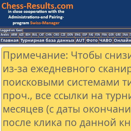
Logged on: Gast
Arabic
ARM
AZE
BIH
BUL
CAT
CHN
CRO
CZE
DEN
ENG
ESP
FAI
FIN
FRA
GER
GRE
INA
I
Главная
Турнирная база данных
AUT
Фото
ЧАВО
Онлайн
Примечание: Чтобы снизи
из-за ежедневного скани
поисковыми системами ти
проч., все ссылки на тур
месяцев (с даты окончан
после клика по данной кн