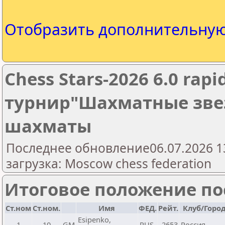
Отобразить дополнительну
Chess Stars-2026 6.0 r
турнир"Шахматные звез
шахматы
Последнее обновление06.07.2026 1
загрузка: Moscow chess federation
Итоговое положение пос
Ст.ном
Ст.ном.
Имя
ФЕД.
Рейт.
Клуб/Горо
Esipenko,
1
10
GM
RUS
2653
Россия