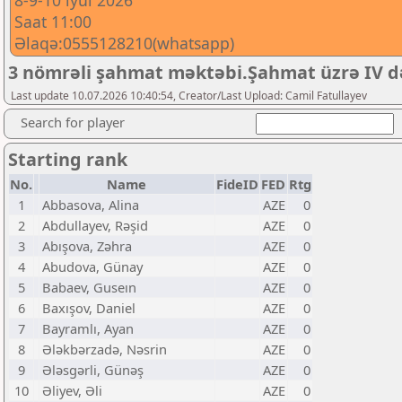
8-9-10 iyul 2026
Saat 11:00
Əlaqə:0555128210(whatsapp)
3 nömrəli şahmat məktəbi.Şahmat üzrə IV də
Last update 10.07.2026 10:40:54, Creator/Last Upload: Camil Fatullayev
Search for player
Starting rank
No.
Name
FideID
FED
Rtg
1
Abbasova, Alina
AZE
0
2
Abdullayev, Rəşid
AZE
0
3
Abışova, Zəhra
AZE
0
4
Abudova, Günay
AZE
0
5
Babaev, Guseın
AZE
0
6
Baxışov, Daniel
AZE
0
7
Bayramlı, Ayan
AZE
0
8
Ələkbərzadə, Nəsrin
AZE
0
9
Ələsgərli, Günəş
AZE
0
10
Əliyev, Əli
AZE
0