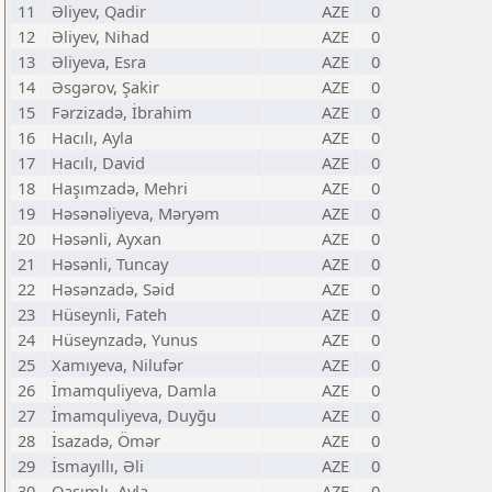
11
Əliyev, Qadir
AZE
0
12
Əliyev, Nihad
AZE
0
13
Əliyeva, Esra
AZE
0
14
Əsgərov, Şakir
AZE
0
15
Fərzizadə, İbrahim
AZE
0
16
Hacılı, Ayla
AZE
0
17
Hacılı, David
AZE
0
18
Haşımzadə, Mehri
AZE
0
19
Həsənəliyeva, Məryəm
AZE
0
20
Həsənli, Ayxan
AZE
0
21
Həsənli, Tuncay
AZE
0
22
Həsənzadə, Səid
AZE
0
23
Hüseynli, Fateh
AZE
0
24
Hüseynzadə, Yunus
AZE
0
25
Xamıyeva, Nilufər
AZE
0
26
İmamquliyeva, Damla
AZE
0
27
İmamquliyeva, Duyğu
AZE
0
28
İsazadə, Ömər
AZE
0
29
İsmayıllı, Əli
AZE
0
30
Qasımlı, Ayla
AZE
0