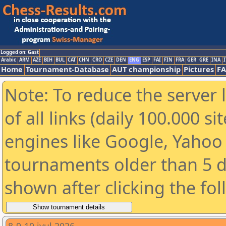
Logged on: Gast
Arabic
ARM
AZE
BIH
BUL
CAT
CHN
CRO
CZE
DEN
ENG
ESP
FAI
FIN
FRA
GER
GRE
INA
I
Home
Tournament-Database
AUT championship
Pictures
F
Note: To reduce the server 
of all links (daily 100.000 s
engines like Google, Yahoo a
tournaments older than 5 d
shown after clicking the fo