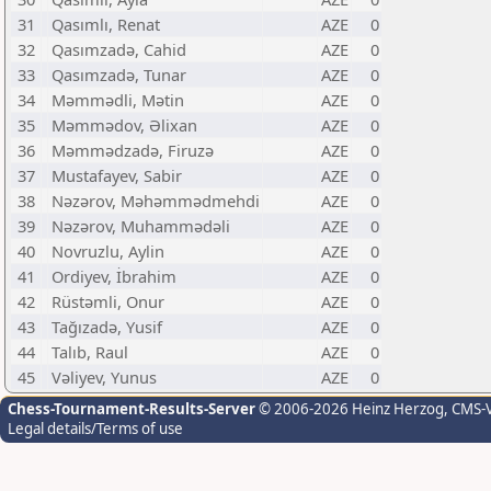
31
Qasımlı, Renat
AZE
0
32
Qasımzadə, Cahid
AZE
0
33
Qasımzadə, Tunar
AZE
0
34
Məmmədli, Mətin
AZE
0
35
Məmmədov, Əlixan
AZE
0
36
Məmmədzadə, Firuzə
AZE
0
37
Mustafayev, Sabir
AZE
0
38
Nəzərov, Məhəmmədmehdi
AZE
0
39
Nəzərov, Muhammədəli
AZE
0
40
Novruzlu, Aylin
AZE
0
41
Ordiyev, İbrahim
AZE
0
42
Rüstəmli, Onur
AZE
0
43
Tağızadə, Yusif
AZE
0
44
Talıb, Raul
AZE
0
45
Vəliyev, Yunus
AZE
0
Chess-Tournament-Results-Server
© 2006-2026 Heinz Herzog
, CMS-
Legal details/Terms of use