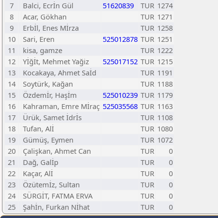
7
Balci, Ecrİn Gül
51620839
TUR
1274
8
Acar, Gökhan
TUR
1271
9
Erbİl, Enes Mİrza
TUR
1258
10
Sari, Eren
525012878
TUR
1251
11
kisa, gamze
TUR
1222
12
Yİğİt, Mehmet Yağiz
525017152
TUR
1215
13
Kocakaya, Ahmet Saİd
TUR
1191
14
Soytürk, Kağan
TUR
1188
15
Özdemİr, Haşİm
525010239
TUR
1179
16
Kahraman, Emre Mİraç
525035568
TUR
1163
17
Ürük, Samet İdrİs
TUR
1108
18
Tufan, Alİ
TUR
1080
19
Gümüş, Eymen
TUR
1072
20
Çalişkan, Ahmet Can
TUR
0
21
Dağ, Galİp
TUR
0
22
Kaçar, Alİ
TUR
0
23
Özütemİz, Sultan
TUR
0
24
SÜRGİT, FATMA ERVA
TUR
0
25
Şahİn, Furkan Nİhat
TUR
0