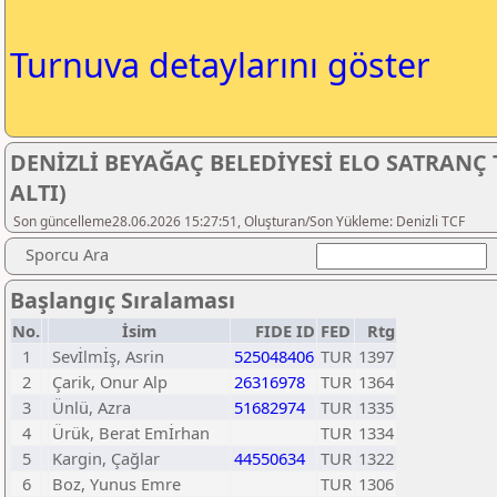
Turnuva detaylarını göster
DENİZLİ BEYAĞAÇ BELEDİYESİ ELO SATRANÇ 
ALTI)
Son güncelleme28.06.2026 15:27:51, Oluşturan/Son Yükleme: Denizli TCF
Sporcu Ara
Başlangıç Sıralaması
No.
İsim
FIDE ID
FED
Rtg
1
Sevİlmİş, Asrin
525048406
TUR
1397
2
Çarik, Onur Alp
26316978
TUR
1364
3
Ünlü, Azra
51682974
TUR
1335
4
Ürük, Berat Emİrhan
TUR
1334
5
Kargin, Çağlar
44550634
TUR
1322
6
Boz, Yunus Emre
TUR
1306