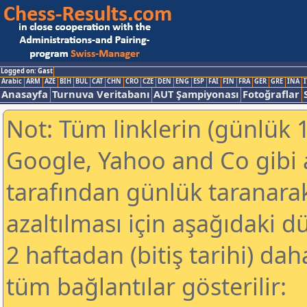
Logged on: Gast
Arabic
ARM
AZE
BIH
BUL
CAT
CHN
CRO
CZE
DEN
ENG
ESP
FAI
FIN
FRA
GER
GRE
INA
I
Anasayfa
Turnuva Veritabanı
AUT Şampiyonası
Fotoğraflar
Not: Tüm linklerin (günlük 1
Google, Yahoo and Co gibi
tarafından günlük taranar
azaltılması için aşağıdaki 
2 haftadan (bitiş tarihi) dah
tüm bağlantılar gösterilir: