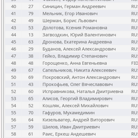
40
27
Синицин, Герман Андреевич
RU
41
79
Мельник, Егор Иванович
RU
42
49
Шерман, Борис Львович
RU
43
53
Долотова, Ксения Романовна
RU
44
13
Загвоздкин, Юрий Валентинович
RU
45
63
Дронова, Екатерина Андреевна
RU
46
29
Буданов, Алексей Александрович
RU
47
38
Гейко, Владимир Степанович
RU
48
48
Горощенко, Анна Евгеньевна
FI
49
67
Сапельников, Никита Алексеевич
RU
50
69
Покровский, Антон Александрович
RU
51
43
Прокофьев, Олег Вячеславович
RU
52
60
Исправникова, Наталья Дмитриевна
RU
53
65
Алисов, Георгий Владимирович
RU
54
52
Кошляк, Алексей Михайлович
RU
55
70
Гафуров, Мухамедимин
RU
56
64
Кизельватер, Андрей Виторович
RU
57
59
Шилов, Иван Дмитриевич
RU
58
61
Раис, Еркеш Андешевич
RU