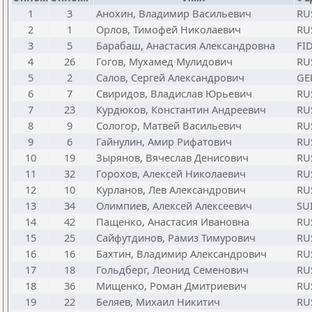
1
3
Анохин, Владимир Васильевич
RU
2
1
Орлов, Тимофей Николаевич
RU
3
5
Барабаш, Анастасия Александровна
FI
4
26
Гогов, Мухамед Мулидович
RU
5
2
Салов, Сергей Александрович
GE
6
7
Свиридов, Владислав Юрьевич
RU
7
23
Курдюков, Константин Андреевич
RU
8
9
Сологор, Матвей Васильевич
RU
9
6
Гайнулин, Амир Рифатович
RU
10
19
Зырянов, Вячеслав Денисович
RU
11
32
Горохов, Алексей Николаевич
RU
12
10
Курланов, Лев Александрович
RU
13
34
Олимпиев, Алексей Алексеевич
SU
14
42
Пащенко, Анастасия Ивановна
RU
15
25
Сайфутдинов, Рамиз Тимурович
RU
16
16
Бахтин, Владимир Александрович
RU
17
18
Гольдберг, Леонид Семенович
RU
18
36
Мищенко, Роман Дмитриевич
RU
19
22
Беляев, Михаил Никитич
RU