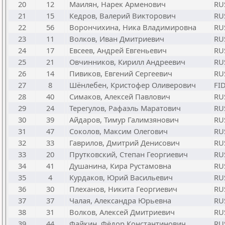
20
12
Маилян, Нарек Арменович
RU
21
15
Кедров, Валерий Викторович
RU
22
56
Ворончихина, Ника Владимировна
RU
23
11
Волков, Иван Дмитриевич
RU
24
17
Евсеев, Андрей Евгеньевич
RU
25
21
Овчинников, Кирилл Андреевич
RU
26
14
Пивиков, Евгений Сергеевич
RU
27
8
Шёнлебен, Кристофер Оливерович
FI
28
40
Симаков, Алексей Павлович
RU
29
24
Терегулов, Рафаэль Маратович
RU
30
39
Айдаров, Тимур Галимзянович
RU
31
47
Соколов, Максим Олегович
RU
32
33
Гаврилов, Дмитрий Денисович
RU
33
20
Прутковский, Степан Георгиевич
RU
34
41
Душанина, Кира Рустамовна
RU
35
4
Курдаков, Юрий Васильевич
RU
36
30
Плеханов, Никита Георгиевич
RU
37
37
Чалая, Александра Юрьевна
RU
38
31
Волков, Алексей Дмитриевич
RU
39
44
Файкин, Фёдор Константинович
RU