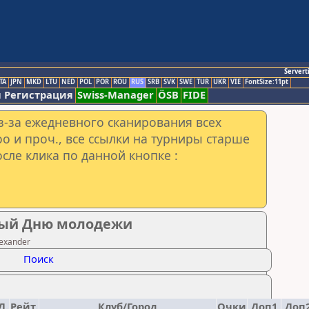
Servert
TA
JPN
MKD
LTU
NED
POL
POR
ROU
RUS
SRB
SVK
SWE
TUR
UKR
VIE
FontSize:11pt
 Регистрация
Swiss-Manager
ÖSB
FIDE
з-за ежедневного сканирования всех
o и проч., все ссылки на турниры старше
сле клика по данной кнопке :
ный Дню молодежи
exander
Поиск
Д.
Рейт.
Клуб/Город
Очки
Доп1
Доп