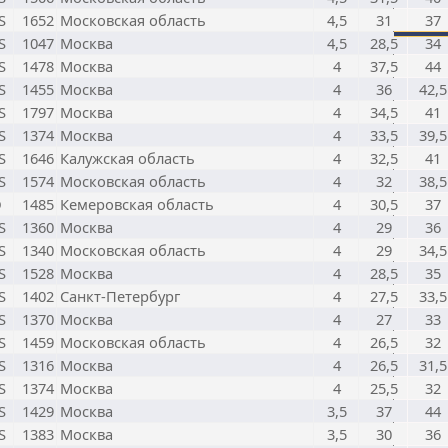
S
1652
Московская область
4,5
31
37
S
1047
Москва
4,5
28,5
34
S
1478
Москва
4
37,5
44
S
1455
Москва
4
36
42,5
S
1797
Москва
4
34,5
41
S
1374
Москва
4
33,5
39,5
S
1646
Калужская область
4
32,5
41
S
1574
Московская область
4
32
38,5
D
1485
Кемеровская область
4
30,5
37
S
1360
Москва
4
29
36
S
1340
Московская область
4
29
34,5
S
1528
Москва
4
28,5
35
S
1402
Санкт-Петербург
4
27,5
33,5
S
1370
Москва
4
27
33
S
1459
Московская область
4
26,5
32
S
1316
Москва
4
26,5
31,5
S
1374
Москва
4
25,5
32
S
1429
Москва
3,5
37
44
S
1383
Москва
3,5
30
36