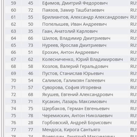
59
45
Ефимов, Дмитрий Федорович
RU
60
72
Паязов, Замир Ташбатаевич
RU
61
55
Брилиантов, Александр Александрович
RU
62
50
Попелышев, Иван Андреевич
RU
63
35
Гаан, Анатолий Карлович
RU
64
66
Шилов, Владимир Дмитриевич
RU
65
73
Нуреев, Ярослав Дмитриевич
RU
66
51
Ерохин, Антон Андреевич
RU
67
62
Колесниченко, Юрий Владимирович
RU
68
58
Козлов, Валерий Геральдович
RU
69
46
Пустов, Станислав Юрьевич
RU
70
54
Салимов, Галимзян Галеевич
RU
71
57
Суворова, София Игоревна
RU
72
68
Якушев, Евгений Александрович
RU
73
71
Кусакин, Лазарь Максимович
RU
74
75
Щербаков, Герман Евгеньевич
RU
75
78
Черемискин, Антон Николаевич
RU
76
28
Горбовский, Андрей Борисович
RU
77
77
Мендоса, Кирога Сантьяго
RU
78
74
Воеводин, Дмитрий Максимович
RU