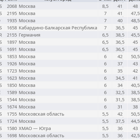
S
2068
Москва
8,5
41
48
S
2195
Москва
7
41
47,5
D
1935
Москва
7
40
48,5
S
1658
Кабардино-Балкарская Республика
7
36,5
45
R
2155
Германия
6,5
38,5
45,5
S
1897
Москва
6,5
36,5
45
S
1691
Москва
6,5
36,5
45
S
1853
Москва
6
42
50,5
S
1926
Москва
6
37
43
S
1723
Москва
6
35
42
S
1623
Москва
6
34,5
41
S
1850
Москва
6
34
40,5
I
1589
Москва
6
32,5
38,5
S
1544
Москва
6
31,5
38,5
S
1674
Москва
6
31
38
S
1755
Московская область
5,5
42
50,5
S
1724
Москва
5,5
37,5
44,5
S
1580
ХМАО — Югра
5,5
36
43
S
1698
Московская область
5,5
36
42,5