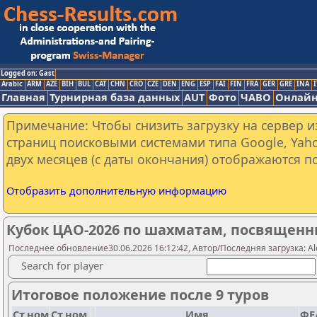
Logged on: Gast
Arabic
ARM
AZE
BIH
BUL
CAT
CHN
CRO
CZE
DEN
ENG
ESP
FAI
FIN
FRA
GER
GRE
INA
I
Главная
Турнирная база данных
AUT
Фото
ЧАВО
Онлайн
Примечание: Чтобы снизить загрузку на сервер и
страниц поисковыми системами типа Google, Yaho
двух месяцев (с даты окончания) отображаются по
Отобразить дополнительную информацию
Кубок ЦАО-2026 по шахматам, посвящен
Последнее обновление30.06.2026 16:12:42, Автор/Последняя загрузка: Al
Search for player
Итоговое положение после 9 туров
Ст.ном
Ст.ном.
Имя
ФЕ