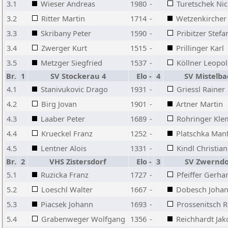
3.1
Wieser Andreas
1980
-
Turetschek Ni
3.2
Ritter Martin
1714
-
Wetzenkircher
3.3
Skribany Peter
1590
-
Pribitzer Stefa
3.4
Zwerger Kurt
1515
-
Prillinger Karl
3.5
Metzger Siegfried
1537
-
Köllner Leopo
Br.
1
SV Stockerau 4
Elo
-
4
SV Mistelba
4.1
Stanivukovic Drago
1931
-
Griessl Rainer
4.2
Birg Jovan
1901
-
Artner Martin
4.3
Laaber Peter
1689
-
Rohringer Kle
4.4
Krueckel Franz
1252
-
Platschka Man
4.5
Lentner Alois
1331
-
Kindl Christian
Br.
2
VHS Zistersdorf
Elo
-
3
SV Zwerndo
5.1
Ruzicka Franz
1727
-
Pfeiffer Gerha
5.2
Loeschl Walter
1667
-
Dobesch Joha
5.3
Piacsek Johann
1693
-
Prossenitsch R
5.4
Grabenweger Wolfgang
1356
-
Reichhardt Jak