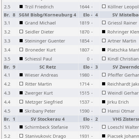
2.5
Trzil Friedrich
1644
-
Köllner Leopo
Br.
8
SGM Bisbg/Korneuburg 4
Elo
-
4
SV Mistelba
3.1
Grand Michael
1819
-
Griessl Rainer
3.2
Seidler Dieter
1870
-
Rohringer Kle
3.3
Steininger Guenter
1854
-
Artner Martin
3.4
Broneder Kurt
1807
-
Platschka Man
3.5
Schiessl Paul
0
-
Kindl Christian
Br.
9
SC Retz
Elo
-
3
SV Zwerndo
4.1
Wieser Andreas
1980
-
Pfeiffer Gerha
4.2
Ritter Martin
1714
-
Reichhardt Jak
4.3
Zwerger Kurt
1515
-
Weindl Gerha
4.4
Metzger Siegfried
1537
-
Jirku Erich
4.5
Skribany Peter
1590
-
Hansi Otmar
Br.
1
SV Stockerau 4
Elo
-
2
VHS Zisters
5.1
Schirmbeck Stefanie
1970
-
Loeschl Walter
5.2
Stanivukovic Drago
1931
-
Piacsek Johan