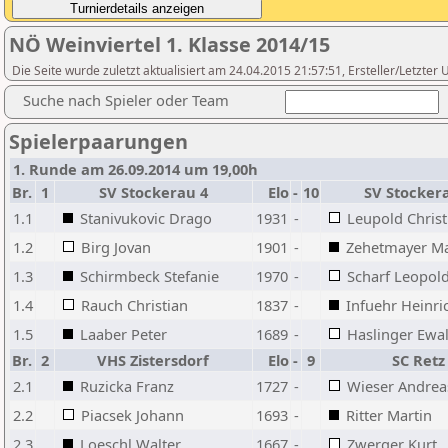
NÖ Weinviertel 1. Klasse 2014/15
Die Seite wurde zuletzt aktualisiert am 24.04.2015 21:57:51, Ersteller/Letzte
Suche nach Spieler oder Team
Spielerpaarungen
1. Runde am 26.09.2014 um 19,00h
Br.
1
SV Stockerau 4
Elo
-
10
SV Stocker
1.1
Stanivukovic Drago
1931
-
Leupold Christ
1.2
Birg Jovan
1901
-
Zehetmayer Ma
1.3
Schirmbeck Stefanie
1970
-
Scharf Leopol
1.4
Rauch Christian
1837
-
Infuehr Heinri
1.5
Laaber Peter
1689
-
Haslinger Ewa
Br.
2
VHS Zistersdorf
Elo
-
9
SC Retz
2.1
Ruzicka Franz
1727
-
Wieser Andrea
2.2
Piacsek Johann
1693
-
Ritter Martin
2.3
Loeschl Walter
1667
-
Zwerger Kurt