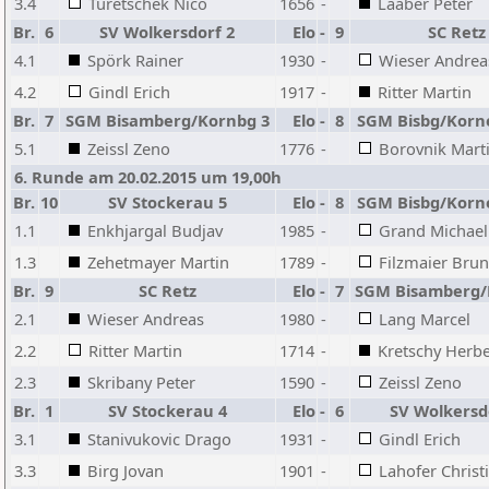
3.4
Turetschek Nico
1656
-
Laaber Peter
Br.
6
SV Wolkersdorf 2
Elo
-
9
SC Retz
4.1
Spörk Rainer
1930
-
Wieser Andrea
4.2
Gindl Erich
1917
-
Ritter Martin
Br.
7
SGM Bisamberg/Kornbg 3
Elo
-
8
SGM Bisbg/Korn
5.1
Zeissl Zeno
1776
-
Borovnik Mart
6. Runde am 20.02.2015 um 19,00h
Br.
10
SV Stockerau 5
Elo
-
8
SGM Bisbg/Korn
1.1
Enkhjargal Budjav
1985
-
Grand Michael
1.3
Zehetmayer Martin
1789
-
Filzmaier Bru
Br.
9
SC Retz
Elo
-
7
SGM Bisamberg/
2.1
Wieser Andreas
1980
-
Lang Marcel
2.2
Ritter Martin
1714
-
Kretschy Herbe
2.3
Skribany Peter
1590
-
Zeissl Zeno
Br.
1
SV Stockerau 4
Elo
-
6
SV Wolkersd
3.1
Stanivukovic Drago
1931
-
Gindl Erich
3.3
Birg Jovan
1901
-
Lahofer Christ