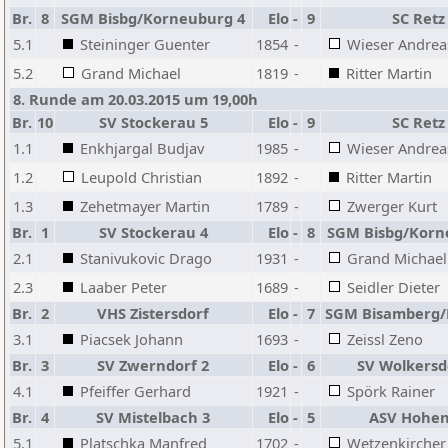
Br.
8
SGM Bisbg/Korneuburg 4
Elo
-
9
SC Retz
5.1
Steininger Guenter
1854
-
Wieser Andrea
5.2
Grand Michael
1819
-
Ritter Martin
8. Runde am 20.03.2015 um 19,00h
Br.
10
SV Stockerau 5
Elo
-
9
SC Retz
1.1
Enkhjargal Budjav
1985
-
Wieser Andrea
1.2
Leupold Christian
1892
-
Ritter Martin
1.3
Zehetmayer Martin
1789
-
Zwerger Kurt
Br.
1
SV Stockerau 4
Elo
-
8
SGM Bisbg/Korn
2.1
Stanivukovic Drago
1931
-
Grand Michael
2.3
Laaber Peter
1689
-
Seidler Dieter
Br.
2
VHS Zistersdorf
Elo
-
7
SGM Bisamberg/
3.1
Piacsek Johann
1693
-
Zeissl Zeno
Br.
3
SV Zwerndorf 2
Elo
-
6
SV Wolkersd
4.1
Pfeiffer Gerhard
1921
-
Spörk Rainer
Br.
4
SV Mistelbach 3
Elo
-
5
ASV Hohe
5.1
Platschka Manfred
1702
-
Wetzenkircher