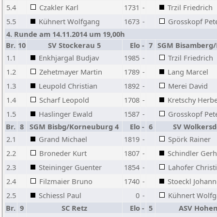
5.4
Czakler Karl
1731
-
Trzil Friedrich
5.5
Kühnert Wolfgang
1673
-
Grosskopf Pet
4. Runde am 14.11.2014 um 19,00h
Br.
10
SV Stockerau 5
Elo
-
7
SGM Bisamberg/
1.1
Enkhjargal Budjav
1985
-
Trzil Friedrich
1.2
Zehetmayer Martin
1789
-
Lang Marcel
1.3
Leupold Christian
1892
-
Merei David
1.4
Scharf Leopold
1708
-
Kretschy Herbe
1.5
Haslinger Ewald
1587
-
Grosskopf Pet
Br.
8
SGM Bisbg/Korneuburg 4
Elo
-
6
SV Wolkersd
2.1
Grand Michael
1819
-
Spörk Rainer
2.2
Broneder Kurt
1807
-
Schindler Ger
2.3
Steininger Guenter
1854
-
Lahofer Christ
2.4
Filzmaier Bruno
1740
-
Stoeckl Johann
2.5
Schiessl Paul
0
-
Kühnert Wolf
Br.
9
SC Retz
Elo
-
5
ASV Hohe