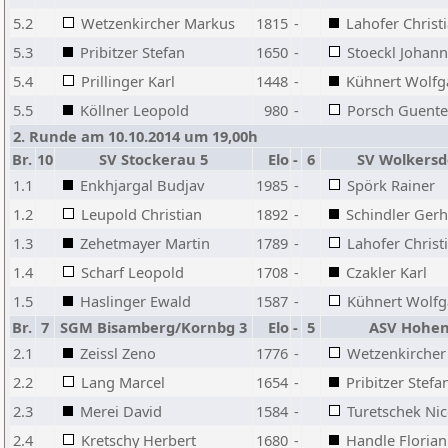
5.2
Wetzenkircher Markus
1815
-
Lahofer Christ
5.3
Pribitzer Stefan
1650
-
Stoeckl Johan
5.4
Prillinger Karl
1448
-
Kühnert Wolf
5.5
Köllner Leopold
980
-
Porsch Guente
2. Runde am 10.10.2014 um 19,00h
Br.
10
SV Stockerau 5
Elo
-
6
SV Wolkersd
1.1
Enkhjargal Budjav
1985
-
Spörk Rainer
1.2
Leupold Christian
1892
-
Schindler Ger
1.3
Zehetmayer Martin
1789
-
Lahofer Christ
1.4
Scharf Leopold
1708
-
Czakler Karl
1.5
Haslinger Ewald
1587
-
Kühnert Wolf
Br.
7
SGM Bisamberg/Kornbg 3
Elo
-
5
ASV Hohe
2.1
Zeissl Zeno
1776
-
Wetzenkircher
2.2
Lang Marcel
1654
-
Pribitzer Stefa
2.3
Merei David
1584
-
Turetschek Ni
2.4
Kretschy Herbert
1680
-
Handle Florian