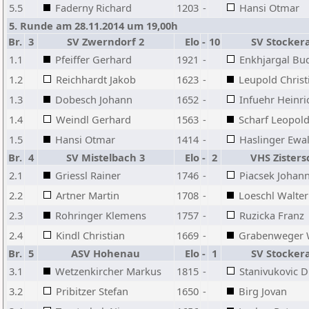
5.5
Faderny Richard
1203
-
Hansi Otmar
5. Runde am 28.11.2014 um 19,00h
Br.
3
SV Zwerndorf 2
Elo
-
10
SV Stocker
1.1
Pfeiffer Gerhard
1921
-
Enkhjargal Bu
1.2
Reichhardt Jakob
1623
-
Leupold Christ
1.3
Dobesch Johann
1652
-
Infuehr Heinri
1.4
Weindl Gerhard
1563
-
Scharf Leopol
1.5
Hansi Otmar
1414
-
Haslinger Ewa
Br.
4
SV Mistelbach 3
Elo
-
2
VHS Zisters
2.1
Griessl Rainer
1746
-
Piacsek Johan
2.2
Artner Martin
1708
-
Loeschl Walter
2.3
Rohringer Klemens
1757
-
Ruzicka Franz
2.4
Kindl Christian
1669
-
Grabenweger 
Br.
5
ASV Hohenau
Elo
-
1
SV Stocker
3.1
Wetzenkircher Markus
1815
-
Stanivukovic 
3.2
Pribitzer Stefan
1650
-
Birg Jovan