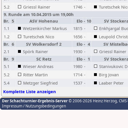
5.2
Griessl Rainer
1746
-
Turetschek Nic
9. Runde am 10.04.2015 um 19,00h
Br.
5
ASV Hohenau
Elo
-
10
SV Stocker
1.1
Wetzenkircher Markus
1815
-
Enkhjargal Bu
1.2
Turetschek Nico
1656
-
Leupold Christ
Br.
6
SV Wolkersdorf 2
Elo
-
4
SV Mistelba
2.1
Spörk Rainer
1930
-
Griessl Rainer
Br.
9
SC Retz
Elo
-
1
SV Stocker
5.1
Wieser Andreas
1980
-
Stanivukovic 
5.2
Ritter Martin
1714
-
Birg Jovan
5.4
Metzger Siegfried
1537
-
Laaber Peter
Komplette Liste anzeigen
Der Schachturnier-Ergebnis-Server
© 2006-2026 Heinz Herzog
, CMS
Impressum / Nutzungsbedingungen