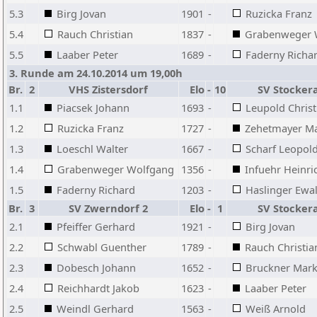
5.3
Birg Jovan
1901
-
Ruzicka Franz
5.4
Rauch Christian
1837
-
Grabenweger 
5.5
Laaber Peter
1689
-
Faderny Richa
3. Runde am 24.10.2014 um 19,00h
Br.
2
VHS Zistersdorf
Elo
-
10
SV Stocker
1.1
Piacsek Johann
1693
-
Leupold Christ
1.2
Ruzicka Franz
1727
-
Zehetmayer Ma
1.3
Loeschl Walter
1667
-
Scharf Leopol
1.4
Grabenweger Wolfgang
1356
-
Infuehr Heinri
1.5
Faderny Richard
1203
-
Haslinger Ewa
Br.
3
SV Zwerndorf 2
Elo
-
1
SV Stocker
2.1
Pfeiffer Gerhard
1921
-
Birg Jovan
2.2
Schwabl Guenther
1789
-
Rauch Christia
2.3
Dobesch Johann
1652
-
Bruckner Mar
2.4
Reichhardt Jakob
1623
-
Laaber Peter
2.5
Weindl Gerhard
1563
-
Weiß Arnold