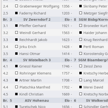
2.4
Grabenweger Wolfgang
1356
-
Skribany Peter
2.5
Faderny Richard
1203
-
Metzger Siegfr
Br.
3
SV Zwerndorf 2
Elo
-
8
SGM Bisbg/Korn
3.1
Pfeiffer Gerhard
1921
-
Broneder Kurt
3.2
Weindl Gerhard
1563
-
Haider Johann
3.3
Reichhardt Jakob
1623
-
Krug Reinhard
3.4
Jirku Erich
1428
-
Pertl Roman
3.5
Hansi Otmar
1414
-
Korostensky G
Br.
4
SV Mistelbach 3
Elo
-
7
SGM Bisamberg/
4.1
Griessl Rainer
1746
-
Zeissl Zeno
4.2
Rohringer Klemens
1757
-
Kretschy Herbe
4.3
Artner Martin
1708
-
Lang Marcel
4.4
Platschka Manfred
1702
-
Merei David
4.5
Kindl Christian
1669
-
Kretschy Norb
Br.
5
ASV Hohenau
Elo
-
6
SV Wolkersd
5.1
Turetschek Nico
1656
-
Schindler Ger