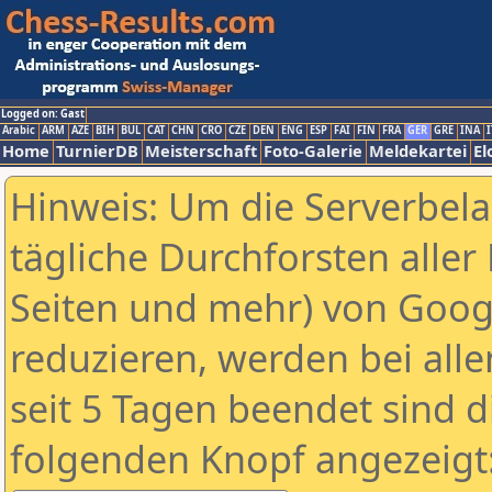
Logged on: Gast
Arabic
ARM
AZE
BIH
BUL
CAT
CHN
CRO
CZE
DEN
ENG
ESP
FAI
FIN
FRA
GER
GRE
INA
I
Home
TurnierDB
Meisterschaft
Foto-Galerie
Meldekartei
El
Hinweis: Um die Serverbel
tägliche Durchforsten aller 
Seiten und mehr) von Goog
reduzieren, werden bei alle
seit 5 Tagen beendet sind d
folgenden Knopf angezeigt