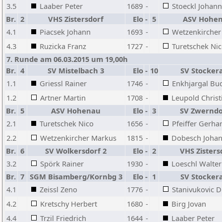
3.5
Laaber Peter
1689
-
Stoeckl Johan
Br.
2
VHS Zistersdorf
Elo
-
5
ASV Hohe
4.1
Piacsek Johann
1693
-
Wetzenkircher
4.3
Ruzicka Franz
1727
-
Turetschek Ni
7. Runde am 06.03.2015 um 19,00h
Br.
4
SV Mistelbach 3
Elo
-
10
SV Stocker
1.1
Griessl Rainer
1746
-
Enkhjargal Bu
1.2
Artner Martin
1708
-
Leupold Christ
Br.
5
ASV Hohenau
Elo
-
3
SV Zwerndo
2.1
Turetschek Nico
1656
-
Pfeiffer Gerha
2.2
Wetzenkircher Markus
1815
-
Dobesch Joha
Br.
6
SV Wolkersdorf 2
Elo
-
2
VHS Zisters
3.2
Spörk Rainer
1930
-
Loeschl Walter
Br.
7
SGM Bisamberg/Kornbg 3
Elo
-
1
SV Stocker
4.1
Zeissl Zeno
1776
-
Stanivukovic 
4.2
Kretschy Herbert
1680
-
Birg Jovan
4.4
Trzil Friedrich
1644
-
Laaber Peter