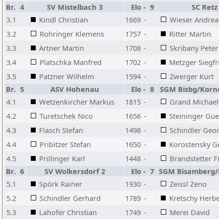
Br.
4
SV Mistelbach 3
Elo
-
9
SC Retz
3.1
Kindl Christian
1669
-
Wieser Andrea
3.2
Rohringer Klemens
1757
-
Ritter Martin
3.3
Artner Martin
1708
-
Skribany Peter
3.4
Platschka Manfred
1702
-
Metzger Siegfr
3.5
Patzner Wilhelm
1594
-
Zwerger Kurt
Br.
5
ASV Hohenau
Elo
-
8
SGM Bisbg/Korn
4.1
Wetzenkircher Markus
1815
-
Grand Michael
4.2
Turetschek Nico
1656
-
Steininger Gue
4.3
Flasch Stefan
1498
-
Schindler Geo
4.4
Pribitzer Stefan
1650
-
Korostensky G
4.5
Prillinger Karl
1448
-
Brandstetter F
Br.
6
SV Wolkersdorf 2
Elo
-
7
SGM Bisamberg/
5.1
Spörk Rainer
1930
-
Zeissl Zeno
5.2
Schindler Gerhard
1789
-
Kretschy Herbe
5.3
Lahofer Christian
1749
-
Merei David