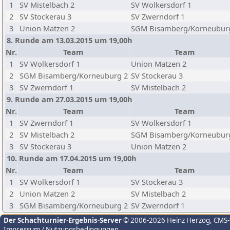
1
SV Mistelbach 2
SV Wolkersdorf 1
2
SV Stockerau 3
SV Zwerndorf 1
3
Union Matzen 2
SGM Bisamberg/Korneubur
8. Runde am 13.03.2015 um 19,00h
Nr.
Team
Team
1
SV Wolkersdorf 1
Union Matzen 2
2
SGM Bisamberg/Korneuburg 2
SV Stockerau 3
3
SV Zwerndorf 1
SV Mistelbach 2
9. Runde am 27.03.2015 um 19,00h
Nr.
Team
Team
1
SV Zwerndorf 1
SV Wolkersdorf 1
2
SV Mistelbach 2
SGM Bisamberg/Korneubur
3
SV Stockerau 3
Union Matzen 2
10. Runde am 17.04.2015 um 19,00h
Nr.
Team
Team
1
SV Wolkersdorf 1
SV Stockerau 3
2
Union Matzen 2
SV Mistelbach 2
3
SGM Bisamberg/Korneuburg 2
SV Zwerndorf 1
Der Schachturnier-Ergebnis-Server
© 2006-2026 Heinz Herzog
, CMS
Impressum / Nutzungsbedingungen