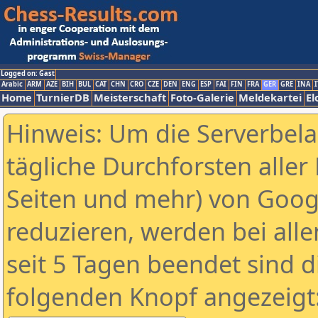
Logged on: Gast
Arabic
ARM
AZE
BIH
BUL
CAT
CHN
CRO
CZE
DEN
ENG
ESP
FAI
FIN
FRA
GER
GRE
INA
I
Home
TurnierDB
Meisterschaft
Foto-Galerie
Meldekartei
El
Hinweis: Um die Serverbel
tägliche Durchforsten aller 
Seiten und mehr) von Goog
reduzieren, werden bei alle
seit 5 Tagen beendet sind d
folgenden Knopf angezeigt