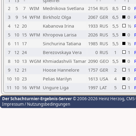
1
13
-
spielfrei
-
-
-
- 1
2
5
7
WIM
Mednikova Svetlana
2154
RUS
8,5
0
3
9
14
WFM
Birkholz Olga
2067
GER
6,5
0
4
12
20
Kabanova Irina
1933
RUS
5,5
½
5
10
15
WFM
Khropova Larisa
2026
RUS
5,5
0
6
11
17
Sinchurina Tatiana
1985
RUS
5,5
½
7
12
24
Berezovskaya Vera
0
RUS
1
1
8
10
13
WGM
Khmiadashvili Tamar
2090
GEO
5,5
0
9
12
21
Hoose Hannelore
1757
GER
2
1
10
10
23
Pelias Marilyn
1613
USA
4
0
11
10
16
WFM
Ungure Liga
1997
LAT
5
1
Der Schachturnier-Ergebnis-Server
© 2006-2026 Heinz Herzog
, CMS
Impressum / Nutzungsbedingungen