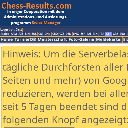
Logged on: Gast
Arabic
ARM
AZE
BIH
BUL
CAT
CHN
CRO
CZE
DEN
ENG
ESP
FAI
FIN
FRA
GER
GRE
INA
I
Home
TurnierDB
Meisterschaft
Foto-Galerie
Meldekartei
El
Hinweis: Um die Serverbela
tägliche Durchforsten aller 
Seiten und mehr) von Goog
reduzieren, werden bei alle
seit 5 Tagen beendet sind d
folgenden Knopf angezeigt