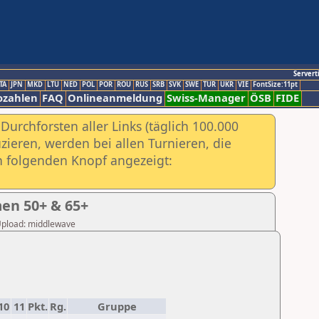
Servert
TA
JPN
MKD
LTU
NED
POL
POR
ROU
RUS
SRB
SVK
SWE
TUR
UKR
VIE
FontSize:11pt
ozahlen
FAQ
Onlineanmeldung
Swiss-Manager
ÖSB
FIDE
urchforsten aller Links (täglich 100.000
ieren, werden bei allen Turnieren, die
ch folgenden Knopf angezeigt:
en 50+ & 65+
 Upload: middlewave
10
11
Pkt.
Rg.
Gruppe