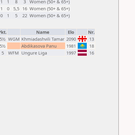
1
1
8
3
Women (50+ & 65+)
1
0
5,5
16
Women (50+ & 65+)
0
1
5
22
Women (50+ & 65+)
Pkt.
Name
Elo
Nr.
5½
WGM
Khmiadashvili Tamar
2090
13
5½
Abdikasova Panu
1981
18
5
WFM
Ungure Liga
1997
16