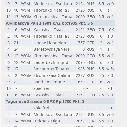
9
7
WIM
Mednikova Svetlana
2154
RUS
8,5
w 0
10
10
WIM
Titorenko Natalia I
2123
RUS
6
s 1
11
13
WGM
Khmiadashvili Tamar
2090
GEO
5,5
w 1
Abdikasova Panu 1981 KAZ Rp:1905 Pkt. 5,5
1
6
WIM
Kasoshvili Tsiala
2161
GEO
7,5
- 0K
2
10
WIM
Titorenko Natalia I
2123
RUS
6
s 0
3
21
Hoose Hannelore
1757
GER
2
w 1
4
24
Berezovskaya Vera
0
RUS
1
s 1
5
13
WGM
Khmiadashvili Tamar
2090
GEO
5,5
w 1
6
12
WIM
Lauterbach Ingrid
2095
ENG
6
s 0
7
17
Sinchurina Tatiana
1985
RUS
5,5
w ½
8
2
WGM
Strutinskaia Galina
2287
RUS
5,5
s 0
9
22
Sand Rosemarie
1651
GER
6
w 1
10
-
spielfrei
-
-
-
- 1
11
6
WIM
Kasoshvili Tsiala
2161
GEO
7,5
s 0
Yagunova Zinaida 0 KAZ Rp:1790 Pkt. 5
1
-
spielfrei
-
-
-
- 1
2
7
WIM
Mednikova Svetlana
2154
RUS
8,5
w 0
3
14
WFM
Birkholz Olga
2067
GER
6,5
s 0