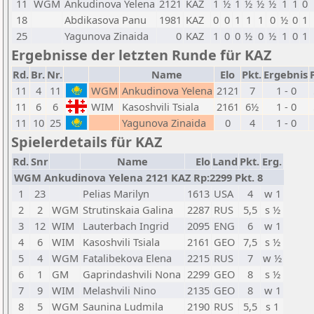
11
WGM
Ankudinova Yelena
2121
KAZ
1
½
1
½
½
½
1
1
0
18
Abdikasova Panu
1981
KAZ
0
0
1
1
1
0
½
0
1
25
Yagunova Zinaida
0
KAZ
1
0
0
½
0
½
1
0
1
Ergebnisse der letzten Runde für KAZ
Rd.
Br.
Nr.
Name
Elo
Pkt.
Ergebnis
11
4
11
WGM
Ankudinova Yelena
2121
7
1 - 0
11
6
6
WIM
Kasoshvili Tsiala
2161
6½
1 - 0
11
10
25
Yagunova Zinaida
0
4
1 - 0
Spielerdetails für KAZ
Rd.
Snr
Name
Elo
Land
Pkt.
Erg.
WGM Ankudinova Yelena 2121 KAZ Rp:2299 Pkt. 8
1
23
Pelias Marilyn
1613
USA
4
w 1
2
2
WGM
Strutinskaia Galina
2287
RUS
5,5
s ½
3
12
WIM
Lauterbach Ingrid
2095
ENG
6
w 1
4
6
WIM
Kasoshvili Tsiala
2161
GEO
7,5
s ½
5
4
WGM
Fatalibekova Elena
2215
RUS
7
w ½
6
1
GM
Gaprindashvili Nona
2299
GEO
8
s ½
7
9
WIM
Melashvili Nino
2135
GEO
8
w 1
8
5
WGM
Saunina Ludmila
2190
RUS
5,5
s 1