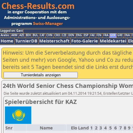
Logged on: Gast
Arabic
ARM
AZE
BIH
BUL
CAT
CHN
CRO
CZE
DEN
ENG
ESP
FAI
FIN
FRA
GER
GRE
INA
I
Home
TurnierDB
Meisterschaft
Foto-Galerie
Meldekartei
El
Hinweis: Um die Serverbelastung durch das tägliche D
Seiten und mehr) von Google, Yahoo und Co zu reduz
bereits seit 5 Tagen beendet sind die Links erst dur
24th World Senior Chess Championship Wom
Die Seite wurde zuletzt aktualisiert am 04.11.2014 19:21:54, Ersteller/Letzter
Spielerübersicht für KAZ
Snr
Name
Elo
Land
1
2
3
4
5
6
7
8
9