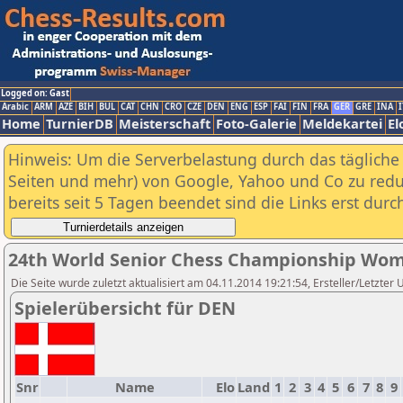
Logged on: Gast
Arabic
ARM
AZE
BIH
BUL
CAT
CHN
CRO
CZE
DEN
ENG
ESP
FAI
FIN
FRA
GER
GRE
INA
I
Home
TurnierDB
Meisterschaft
Foto-Galerie
Meldekartei
El
Hinweis: Um die Serverbelastung durch das tägliche D
Seiten und mehr) von Google, Yahoo und Co zu reduz
bereits seit 5 Tagen beendet sind die Links erst dur
24th World Senior Chess Championship Wom
Die Seite wurde zuletzt aktualisiert am 04.11.2014 19:21:54, Ersteller/Letzter
Spielerübersicht für DEN
Snr
Name
Elo
Land
1
2
3
4
5
6
7
8
9