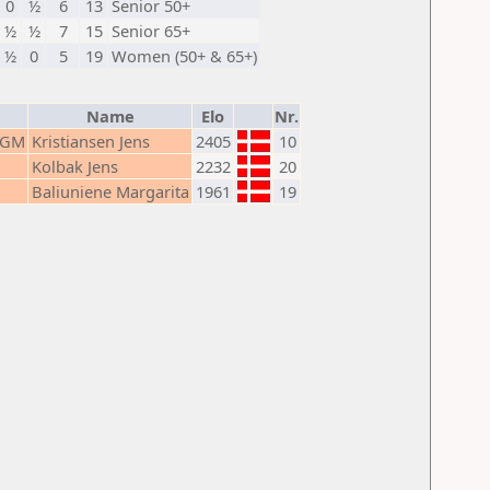
0
½
6
13
Senior 50+
½
½
7
15
Senior 65+
½
0
5
19
Women (50+ & 65+)
Name
Elo
Nr.
GM
Kristiansen Jens
2405
10
Kolbak Jens
2232
20
Baliuniene Margarita
1961
19