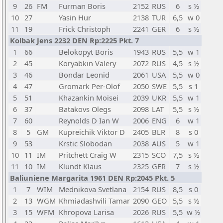
9
26
FM
Furman Boris
2152
RUS
6
s ½
10
27
Yasin Hur
2138
TUR
6,5
w 0
11
19
Frick Christoph
2241
GER
6
s ½
Kolbak Jens 2232 DEN Rp:2225 Pkt. 7
1
66
Belokopyt Boris
1943
RUS
5,5
w 1
2
45
Koryabkin Valery
2072
RUS
4,5
s ½
3
46
Bondar Leonid
2061
USA
5,5
w 0
4
47
Gromark Per-Olof
2050
SWE
5,5
s 1
5
51
Khazankin Moisei
2039
UKR
5,5
w 1
6
37
Batakovs Olegs
2098
LAT
5,5
s ½
7
60
Reynolds D Ian W
2006
ENG
6
w 1
8
5
GM
Kupreichik Viktor D
2405
BLR
8
s 0
9
53
Krstic Slobodan
2038
AUS
5
w 1
10
11
IM
Pritchett Craig W
2315
SCO
7,5
s ½
11
10
IM
Klundt Klaus
2325
GER
7
s ½
Baliuniene Margarita 1961 DEN Rp:2045 Pkt. 5
1
7
WIM
Mednikova Svetlana
2154
RUS
8,5
s 0
2
13
WGM
Khmiadashvili Tamar
2090
GEO
5,5
s ½
3
15
WFM
Khropova Larisa
2026
RUS
5,5
w ½