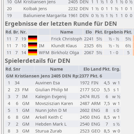
10
GM
Kristiansen Jens
2405
DEN
1
1
½
1
0
1
½
0
½
20
Kolbak Jens
2232
DEN
1
½
0
1
1
½
1
0
1
19
Baliuniene Margarita
1961
DEN
0
½
½
1
½
1
1
0
0
Ergebnisse der letzten Runde für DEN
Rd.
Br.
Nr.
Name
Elo
Pkt.
Ergebnis
Pkt.
11
7
19
Frick Christoph
2241
5½
½ - ½
5½
11
7
10
IM
Klundt Klaus
2325
6½
½ - ½
6½
11
7
14
WFM
Birkholz Olga
2067
5½
1 - 0
5
Spielerdetails für DEN
Rd.
Snr
Name
Elo
Land
Pkt.
Erg.
GM Kristiansen Jens 2405 DEN Rp:2377 Pkt. 6
1
34
Auvinen Esa
1972
FIN
4,5
w 1
2
23
FM
Giulian Philip M
2177
SCO
5,5
s 1
3
7
IM
Kalegin Evgenij
2474
RUS
6
w ½
4
6
GM
Movsziszian Karen
2487
ARM
7,5
w 1
5
1
GM
Nunn John D M
2602
ENG
8
s 0
6
8
GM
Arkell Keith C
2450
ENG
8,5
w 1
7
2
GM
Hebden Mark L
2540
ENG
7
s ½
8
3
GM
Sturua Zurab
2523
GEO
8,5
w 0