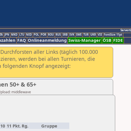
Servert
TA
JPN
MKD
LTU
NED
POL
POR
ROU
RUS
SRB
SVK
SWE
TUR
UKR
VIE
FontSize:11pt
ozahlen
FAQ
Onlineanmeldung
Swiss-Manager
ÖSB
FIDE
urchforsten aller Links (täglich 100.000
ieren, werden bei allen Turnieren, die
ch folgenden Knopf angezeigt:
en 50+ & 65+
 Upload: middlewave
10
11
Pkt.
Rg.
Gruppe