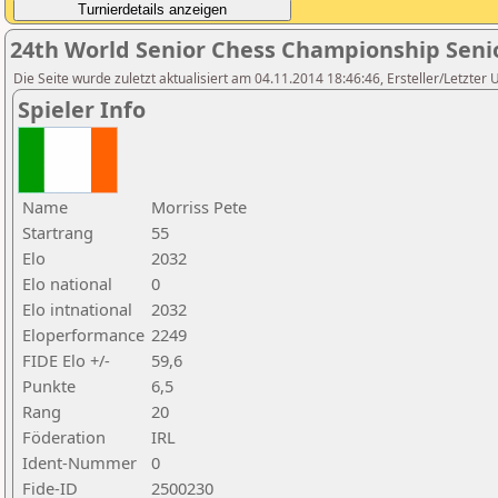
24th World Senior Chess Championship Seni
Die Seite wurde zuletzt aktualisiert am 04.11.2014 18:46:46, Ersteller/Letzter
Spieler Info
Name
Morriss Pete
Startrang
55
Elo
2032
Elo national
0
Elo intnational
2032
Eloperformance
2249
FIDE Elo +/-
59,6
Punkte
6,5
Rang
20
Föderation
IRL
Ident-Nummer
0
Fide-ID
2500230