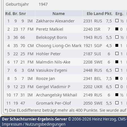
Geburtsjahr
1947
Rd.
Br.
Snr
Name
Elo
Land
Pkt.
Erg.
1
9
9
IM
Zakharov Alexander
2331
RUS
7,5
½
2
23
17
FM
Peretz Malkiel
2240
ISR
7
0
3
36
66
Belokopyt Boris
1943
RUS
5,5
½
4
35
70
CM
Choong Liong-On Mark
1921
SGP
4,5
1
5
22
25
FM
Hohler Peter
2187
SUI
6
1
6
17
21
FM
Malmdin Nils-Ake
2208
SWE
6
1
7
6
3
GM
Vasiukov Evgeni
2448
RUS
6,5
1
8
5
7
IM
Rooze Jan
2341
BEL
7,5
0
9
12
23
FM
Gergel Vladimir P
2202
UKR
6,5
0
10
17
31
IM
Archangelsky Mikhail
2149
RUS
6
½
11
19
47
Gromark Per-Olof
2050
SWE
5,5
1
*) Die ELodifferenz beträgt mehr als 400 Punkte. Sie wurde auf
Der Schachturnier-Ergebnis-Server
© 2006-2026 Heinz Herzog
, CMS
Impressum / Nutzungsbedingungen