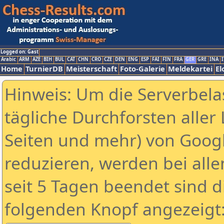
Logged on: Gast
Arabic
ARM
AZE
BIH
BUL
CAT
CHN
CRO
CZE
DEN
ENG
ESP
FAI
FIN
FRA
GER
GRE
INA
I
Home
TurnierDB
Meisterschaft
Foto-Galerie
Meldekartei
El
Hinweis: Um die Serverbela
tägliche Durchforsten aller 
Seiten und mehr) von Goog
reduzieren, werden bei alle
seit 5 Tagen beendet sind d
folgenden Knopf angezeigt