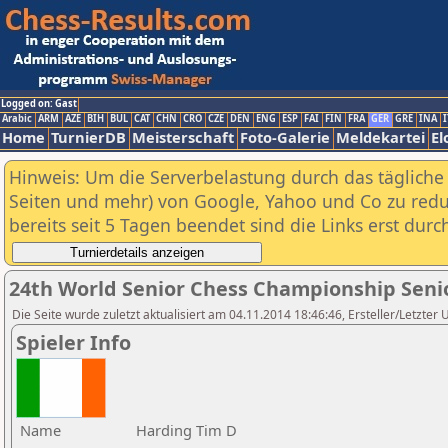
Logged on: Gast
Arabic
ARM
AZE
BIH
BUL
CAT
CHN
CRO
CZE
DEN
ENG
ESP
FAI
FIN
FRA
GER
GRE
INA
I
Home
TurnierDB
Meisterschaft
Foto-Galerie
Meldekartei
El
Hinweis: Um die Serverbelastung durch das tägliche D
Seiten und mehr) von Google, Yahoo und Co zu reduz
bereits seit 5 Tagen beendet sind die Links erst dur
24th World Senior Chess Championship Seni
Die Seite wurde zuletzt aktualisiert am 04.11.2014 18:46:46, Ersteller/Letzter
Spieler Info
Name
Harding Tim D