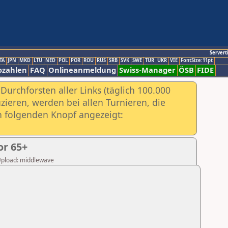
Servert
TA
JPN
MKD
LTU
NED
POL
POR
ROU
RUS
SRB
SVK
SWE
TUR
UKR
VIE
FontSize:11pt
ozahlen
FAQ
Onlineanmeldung
Swiss-Manager
ÖSB
FIDE
urchforsten aller Links (täglich 100.000
ieren, werden bei allen Turnieren, die
ch folgenden Knopf angezeigt:
or 65+
 Upload: middlewave