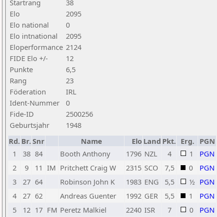
Startrang
38
Elo
2095
Elo national
0
Elo intnational
2095
Eloperformance
2124
FIDE Elo +/-
12
Punkte
6,5
Rang
23
Föderation
IRL
Ident-Nummer
0
Fide-ID
2500256
Geburtsjahr
1948
Rd.
Br.
Snr
Name
Elo
Land
Pkt.
Erg.
PGN
1
38
84
Booth Anthony
1796
NZL
4
1
PGN
2
9
11
IM
Pritchett Craig W
2315
SCO
7,5
0
PGN
3
27
64
Robinson John K
1983
ENG
5,5
½
PGN
4
27
62
Andreas Guenter
1992
GER
5,5
1
PGN
5
12
17
FM
Peretz Malkiel
2240
ISR
7
0
PGN