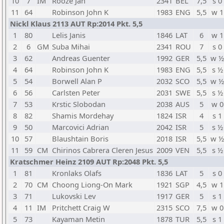
10
7
IM
Rooze Jan
2341
BEL
7,5
s 0
11
64
Robinson John K
1983
ENG
5,5
w 1
Nickl Klaus 2113 AUT Rp:2014 Pkt. 5,5
1
80
Lelis Janis
1846
LAT
6
w 1
2
6
GM
Suba Mihai
2341
ROU
7
s 0
3
62
Andreas Guenter
1992
GER
5,5
w ½
4
64
Robinson John K
1983
ENG
5,5
s ½
5
54
Borwell Alan P
2032
SCO
5,5
w ½
6
56
Carlsten Peter
2031
SWE
5,5
s ½
7
53
Krstic Slobodan
2038
AUS
5
w 0
8
82
Shamis Mordehay
1824
ISR
4
s 1
9
50
Marcovici Adrian
2042
ISR
5
s ½
10
57
Blaushtain Boris
2018
ISR
5,5
w ½
11
59
CM
Chirinos Cabrera Cleren Jesus
2009
VEN
5,5
s ½
Kratschmer Heinz 2109 AUT Rp:2048 Pkt. 5,5
1
81
Kronlaks Olafs
1836
LAT
5
s 0
2
70
CM
Choong Liong-On Mark
1921
SGP
4,5
w 1
3
71
Lukovski Lev
1917
GER
5
s 1
4
11
IM
Pritchett Craig W
2315
SCO
7,5
w 0
5
73
Kayaman Metin
1878
TUR
5,5
s 1