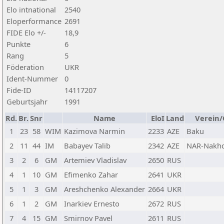
Elo intnational
2540
Eloperformance
2691
FIDE Elo +/-
18,9
Punkte
6
Rang
5
Föderation
UKR
Ident-Nummer
0
Fide-ID
14117207
Geburtsjahr
1991
Rd.
Br.
Snr
Name
EloI
Land
Verein/
1
23
58
WIM
Kazimova Narmin
2233
AZE
Baku
2
11
44
IM
Babayev Talib
2342
AZE
NAR-Nakhc
3
2
6
GM
Artemiev Vladislav
2650
RUS
4
1
10
GM
Efimenko Zahar
2641
UKR
5
1
3
GM
Areshchenko Alexander
2664
UKR
6
1
2
GM
Inarkiev Ernesto
2672
RUS
7
4
15
GM
Smirnov Pavel
2611
RUS