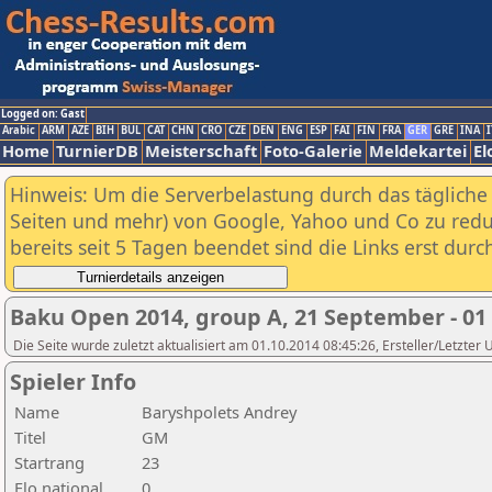
Logged on: Gast
Arabic
ARM
AZE
BIH
BUL
CAT
CHN
CRO
CZE
DEN
ENG
ESP
FAI
FIN
FRA
GER
GRE
INA
I
Home
TurnierDB
Meisterschaft
Foto-Galerie
Meldekartei
El
Hinweis: Um die Serverbelastung durch das tägliche D
Seiten und mehr) von Google, Yahoo und Co zu reduz
bereits seit 5 Tagen beendet sind die Links erst dur
Baku Open 2014, group A, 21 September - 01
Die Seite wurde zuletzt aktualisiert am 01.10.2014 08:45:26, Ersteller/Letzter
Spieler Info
Name
Baryshpolets Andrey
Titel
GM
Startrang
23
Elo national
0