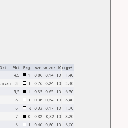
Ort
Pkt.
Erg.
we
w-we
K
rtg+/-
4,5
1
0,86
0,14
10
1,40
hivan
3
1
0,76
0,24
10
2,40
5,5
1
0,35
0,65
10
6,50
6
1
0,36
0,64
10
6,40
6
½
0,33
0,17
10
1,70
7
0
0,32
-0,32
10
-3,20
6
1
0,40
0,60
10
6,00