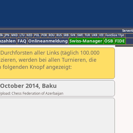
Servert
TA
JPN
MKD
LTU
NED
POL
POR
ROU
RUS
SRB
SVK
SWE
TUR
UKR
VIE
FontSize:11pt
ozahlen
FAQ
Onlineanmeldung
Swiss-Manager
ÖSB
FIDE
urchforsten aller Links (täglich 100.000
ieren, werden bei allen Turnieren, die
ch folgenden Knopf angezeigt:
 October 2014, Baku
 Upload: Chess Federation of Azerbaijan