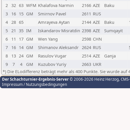
2
32
63
WFM
Khalafova Narmin
2166
AZE
Baku
3
16
15
GM
Smirnov Pavel
2611
RUS
4
28
65
Amrayeva Aytan
2144
AZE
Baku
5
21
35
IM
Iskandarov Misratdin
2398
AZE
Sumqayit
6
11
17
GM
Wen Yang
2598
CHN
7
16
14
GM
Shimanov Aleksandr
2624
RUS
8
13
24
GM
Rasulov Vugar
2514
AZE
Ganja
9
7
4
GM
Kuzubov Yuriy
2663
UKR
*) Die ELodifferenz beträgt mehr als 400 Punkte. Sie wurde auf 
Der Schachturnier-Ergebnis-Server
© 2006-2026 Heinz Herzog
, CMS
Impressum / Nutzungsbedingungen