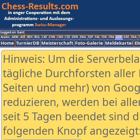
Logged on: Gast
Arabic
ARM
AZE
BIH
BUL
CAT
CHN
CRO
CZE
DEN
ENG
ESP
FAI
FIN
FRA
GER
GRE
INA
I
Home
TurnierDB
Meisterschaft
Foto-Galerie
Meldekartei
El
Hinweis: Um die Serverbel
tägliche Durchforsten aller 
Seiten und mehr) von Goog
reduzieren, werden bei alle
seit 5 Tagen beendet sind d
folgenden Knopf angezeigt