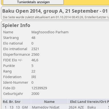
Baku Open 2014, group A, 21 September - 01
Die Seite wurde zuletzt aktualisiert am 01.10.2014 08:45:26, Ersteller/Letzter
Spieler Info
Name
Maghsoodloo Parham
Startrang
48
Elo national
0
Elo intnational
2321
Eloperformance
2560
FIDE Elo +/-
46,6
Punkte
5
Rang
22
Föderation
IRI
Ident-Nummer
0
Fide-ID
12539929
Geburtsjahr
2000
Rd.
Br.
Snr
Name
EloI
Land
Verein/Ort
P
1
13
13
GM
Mamedov Nidjat
2624
AZE
Baku