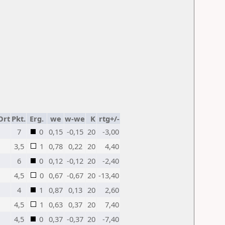
Ort
Pkt.
Erg.
we
w-we
K
rtg+/-
7
0
0,15
-0,15
20
-3,00
3,5
1
0,78
0,22
20
4,40
6
0
0,12
-0,12
20
-2,40
4,5
0
0,67
-0,67
20
-13,40
4
1
0,87
0,13
20
2,60
4,5
1
0,63
0,37
20
7,40
4,5
0
0,37
-0,37
20
-7,40