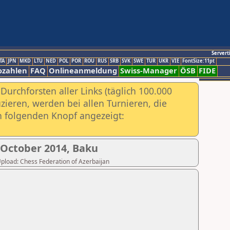
Servert
TA
JPN
MKD
LTU
NED
POL
POR
ROU
RUS
SRB
SVK
SWE
TUR
UKR
VIE
FontSize:11pt
ozahlen
FAQ
Onlineanmeldung
Swiss-Manager
ÖSB
FIDE
urchforsten aller Links (täglich 100.000
ieren, werden bei allen Turnieren, die
ch folgenden Knopf angezeigt:
 October 2014, Baku
 Upload: Chess Federation of Azerbaijan