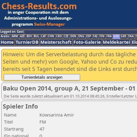
Logged on: Gast
Arabic
ARM
AZE
BIH
BUL
CAT
CHN
CRO
CZE
DEN
ENG
ESP
FAI
FIN
FRA
GER
GRE
INA
I
Home
TurnierDB
Meisterschaft
Foto-Galerie
Meldekartei
El
Hinweis: Um die Serverbelastung durch das tägliche D
Seiten und mehr) von Google, Yahoo und Co zu reduz
bereits seit 5 Tagen beendet sind die Links erst dur
Baku Open 2014, group A, 21 September - 01
Die Seite wurde zuletzt aktualisiert am 01.10.2014 08:45:26, Ersteller/Letzter
Spieler Info
Name
Kowsarinia Amir
Titel
FM
Startrang
47
Elo national
0