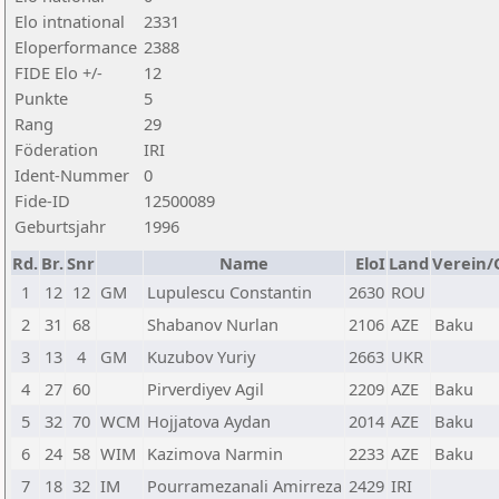
Elo intnational
2331
Eloperformance
2388
FIDE Elo +/-
12
Punkte
5
Rang
29
Föderation
IRI
Ident-Nummer
0
Fide-ID
12500089
Geburtsjahr
1996
Rd.
Br.
Snr
Name
EloI
Land
Verein/
1
12
12
GM
Lupulescu Constantin
2630
ROU
2
31
68
Shabanov Nurlan
2106
AZE
Baku
3
13
4
GM
Kuzubov Yuriy
2663
UKR
4
27
60
Pirverdiyev Agil
2209
AZE
Baku
5
32
70
WCM
Hojjatova Aydan
2014
AZE
Baku
6
24
58
WIM
Kazimova Narmin
2233
AZE
Baku
7
18
32
IM
Pourramezanali Amirreza
2429
IRI