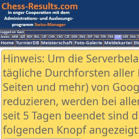
Logged on: Gast
Arabic
ARM
AZE
BIH
BUL
CAT
CHN
CRO
CZE
DEN
ENG
ESP
FAI
FIN
FRA
GER
GRE
INA
I
Home
TurnierDB
Meisterschaft
Foto-Galerie
Meldekartei
El
Hinweis: Um die Serverbel
tägliche Durchforsten aller 
Seiten und mehr) von Goog
reduzieren, werden bei alle
seit 5 Tagen beendet sind d
folgenden Knopf angezeigt