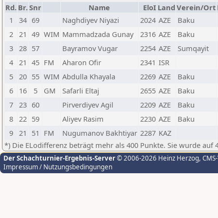
Rd.
Br.
Snr
Name
EloI
Land
Verein/Ort
1
34
69
Naghdiyev Niyazi
2024
AZE
Baku
2
21
49
WIM
Mammadzada Gunay
2316
AZE
Baku
3
28
57
Bayramov Vugar
2254
AZE
Sumqayit
4
21
45
FM
Aharon Ofir
2341
ISR
5
20
55
WIM
Abdulla Khayala
2269
AZE
Baku
6
16
5
GM
Safarli Eltaj
2655
AZE
Baku
7
23
60
Pirverdiyev Agil
2209
AZE
Baku
8
22
59
Aliyev Rasim
2230
AZE
Baku
9
21
51
FM
Nugumanov Bakhtiyar
2287
KAZ
*) Die ELodifferenz beträgt mehr als 400 Punkte. Sie wurde auf 
Der Schachturnier-Ergebnis-Server
© 2006-2026 Heinz Herzog
, CMS
Impressum / Nutzungsbedingungen