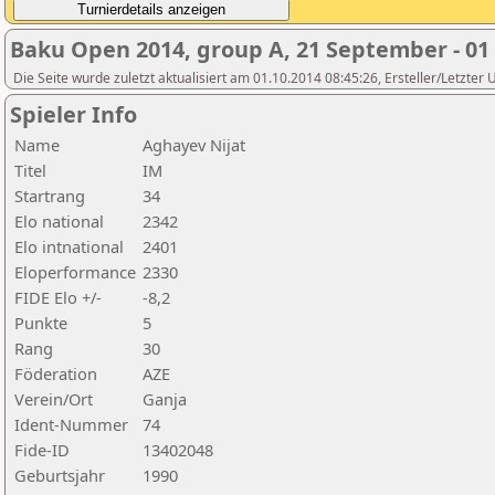
Baku Open 2014, group A, 21 September - 01
Die Seite wurde zuletzt aktualisiert am 01.10.2014 08:45:26, Ersteller/Letzter
Spieler Info
Name
Aghayev Nijat
Titel
IM
Startrang
34
Elo national
2342
Elo intnational
2401
Eloperformance
2330
FIDE Elo +/-
-8,2
Punkte
5
Rang
30
Föderation
AZE
Verein/Ort
Ganja
Ident-Nummer
74
Fide-ID
13402048
Geburtsjahr
1990