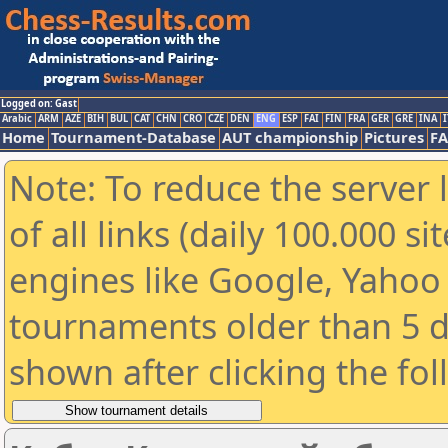
Logged on: Gast
Arabic
ARM
AZE
BIH
BUL
CAT
CHN
CRO
CZE
DEN
ENG
ESP
FAI
FIN
FRA
GER
GRE
INA
I
Home
Tournament-Database
AUT championship
Pictures
F
Note: To reduce the server 
of all links (daily 100.000 s
engines like Google, Yahoo a
tournaments older than 5 d
shown after clicking the fo