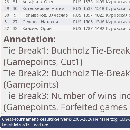
28
31
Астафьев, Олег
RUS
1875
1499
Кировская 
29
30
Котельников, Артём
RUS
1532
1518
Кировская 
30
9
Попыванов, Вячеслав
RUS
1857
1823
Кировская 
31
27
Стукова, Наталья
RUS
1503
1546
Кировская 
32
32
Кайсин, Юрий
RUS
1787
1492
Кировская 
Annotation:
Tie Break1: Buchholz Tie-Break
(Gamepoints, Cut1)
Tie Break2: Buchholz Tie-Break
(Gamepoints)
Tie Break3: Number of wins in
(Gamepoints, Forfeited games 
Chess-Tournament-Results-Server
© 2006-2026 Heinz Herzog
, CMS-
Legal details/Terms of use