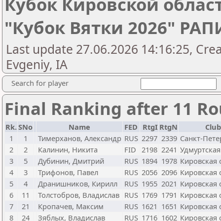
Кубок Кировской облас
"Кубок Вятки 2026" РА
Last update 27.06.2026 14:16:25, Cre
Evgeniy, IA
Search for player
Final Ranking after 11 R
Rk.
SNo
Name
FED
RtgI
RtgN
Club
1
1
Тимерханов, Александр
RUS
2297
2339
Санкт-Пете
2
2
Калинин, Никита
FID
2198
2241
Удмуртская
3
5
Дубинин, Дмитрий
RUS
1894
1978
Кировская 
4
3
Трифонов, Павел
RUS
2056
2096
Кировская 
5
4
Дранишников, Кирилл
RUS
1955
2021
Кировская 
6
11
Толстобров, Владислав
RUS
1769
1791
Кировская 
7
21
Кропачев, Максим
RUS
1621
1651
Кировская 
8
24
Зяблых, Владислав
RUS
1716
1602
Кировская 