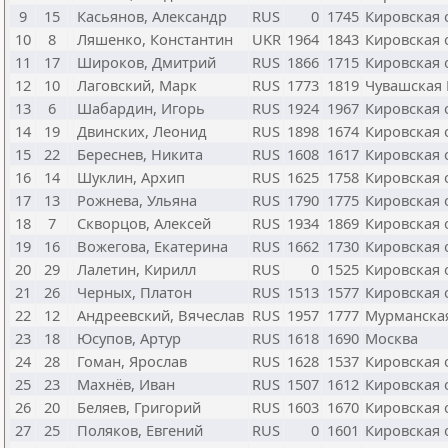
9
15
Касьянов, Александр
RUS
0
1745
Кировская 
10
8
Ляшенко, Константин
UKR
1964
1843
Кировская 
11
17
Широков, Дмитрий
RUS
1866
1715
Кировская 
12
10
Лаговский, Марк
RUS
1773
1819
Чувашская 
13
6
Шабардин, Игорь
RUS
1924
1967
Кировская 
14
19
Двинских, Леонид
RUS
1898
1674
Кировская 
15
22
Береснев, Никита
RUS
1608
1617
Кировская 
16
14
Шуклин, Архип
RUS
1625
1758
Кировская 
17
13
Рожнева, Ульяна
RUS
1790
1775
Кировская 
18
7
Скворцов, Алексей
RUS
1934
1869
Кировская 
19
16
Вожегова, Екатерина
RUS
1662
1730
Кировская 
20
29
Лалетин, Кирилл
RUS
0
1525
Кировская 
21
26
Черных, Платон
RUS
1513
1577
Кировская 
22
12
Андреевский, Вячеслав
RUS
1957
1777
Мурманская
23
18
Юсупов, Артур
RUS
1618
1690
Москва
24
28
Гоман, Ярослав
RUS
1628
1537
Кировская 
25
23
Махнёв, Иван
RUS
1507
1612
Кировская 
26
20
Беляев, Григорий
RUS
1603
1670
Кировская 
27
25
Поляков, Евгений
RUS
0
1601
Кировская 