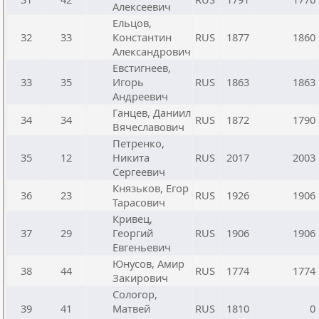
Алексеевич
Ельцов,
32
33
Константин
RUS
1877
1860
Александрович
Евстигнеев,
33
35
Игорь
RUS
1863
1863
Андреевич
Ганцев, Даниил
34
34
RUS
1872
1790
Вячеславович
Петренко,
35
12
Никита
RUS
2017
2003
Сергеевич
Князьков, Егор
36
23
RUS
1926
1906
Тарасович
Кривец,
37
29
Георгий
RUS
1906
1906
Евгеньевич
Юнусов, Амир
38
44
RUS
1774
1774
Закирович
Сологор,
39
41
Матвей
RUS
1810
0