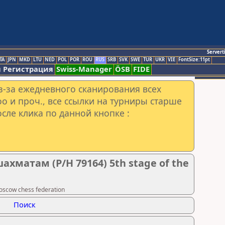
Servert
TA
JPN
MKD
LTU
NED
POL
POR
ROU
RUS
SRB
SVK
SWE
TUR
UKR
VIE
FontSize:11pt
 Регистрация
Swiss-Manager
ÖSB
FIDE
з-за ежедневного сканирования всех
o и проч., все ссылки на турниры старше
сле клика по данной кнопке :
хматам (Р/Н 79164) 5th stage of the
scow chess federation
Поиск