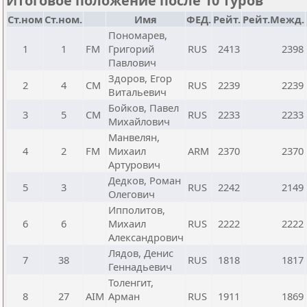
Итоговое положение после 10 туров
Ст.ном
Ст.ном.
Имя
ФЕД.
Рейт.
Рейт.Межд.
Пономарев,
1
1
FM
Григорий
RUS
2413
2398
Павлович
Здоров, Егор
2
4
CM
RUS
2239
2239
Витальевич
Бойков, Павел
3
5
CM
RUS
2233
2233
Михайлович
Манвелян,
4
2
FM
Михаил
ARM
2370
2370
Артурович
Дедков, Роман
5
3
RUS
2242
2149
Олегович
Ипполитов,
6
6
Михаил
RUS
2222
2222
Александрович
Лядов, Денис
7
38
RUS
1818
1817
Геннадьевич
Толенгит,
8
27
AIM
Арман
RUS
1911
1869