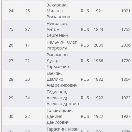
Захарова,
24
25
Милана
RUS
1921
1921
Романовна
Некрасов,
25
37
Антон
RUS
1823
1752
Сергеевич
Пальчик, Олег
26
11
RUS
2036
2036
Игоревич
Ринчинов,
27
21
Дугар
RUS
1936
1720
Гармаевич
Езекян,
28
30
Шалико
RUS
1882
1804
Андраникович
Гидаспов,
29
24
Александр
RUS
1922
1922
Александрович
Голяницкий,
30
22
Даниил
RUS
1927
1927
Денисович
Тараскин, Иван
31
42
RUS
1791
1776