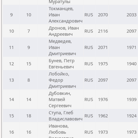
Муратулы
Токманцев,
9
10
Иван
RUS
2070
2033
Александрович
Дронов, Иван
10
7
RUS
2116
2097
Андреевич
Медведев,
11
9
Иван
RUS
2071
1971
Дмитриевич
Бунев, Петр
12
15
RUS
1975
1940
Евгеньевич
Лобойко,
13
8
Федор
RUS
2097
2097
Дмитриевич
Дубовкин,
14
14
Матвей
RUS
1976
1939
Сергеевич
Ступа, Глеб
15
18
RUS
1962
1924
Владиславович
Иванова,
16
16
Любовь
RUS
1973
1973