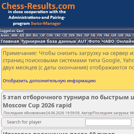
Logged on: Gast
Arabic
ARM
AZE
BIH
BUL
CAT
CHN
CRO
CZE
DEN
ENG
ESP
FAI
FIN
FRA
GER
GRE
INA
I
Главная
Турнирная база данных
AUT
Фото
ЧАВО
Онлайн
Примечание: Чтобы снизить загрузку на сервер и
страниц поисковыми системами типа Google, Yaho
двух месяцев (с даты окончания) отображаются по
Отобразить дополнительную информацию
5 этап отборочного турнира по быстрым ша
Moscow Cup 2026 rapid
Последнее обновление24.06.2026 19:59:59, Автор/Последняя загрузка: Mo
Search for player