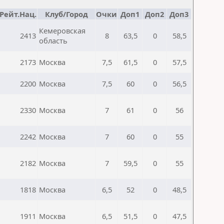
Рейт.Нац.
Клуб/Город
Очки
Доп1
Доп2
Доп3
Кемеровская
2413
8
63,5
0
58,5
область
2173
Москва
7,5
61,5
0
57,5
2200
Москва
7,5
60
0
56,5
2330
Москва
7
61
0
56
2242
Москва
7
60
0
55
2182
Москва
7
59,5
0
55
1818
Москва
6,5
52
0
48,5
1911
Москва
6,5
51,5
0
47,5