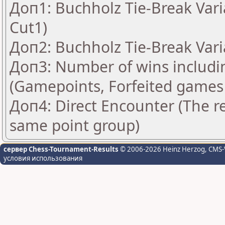
Доп1: Buchholz Tie-Break Vari
Cut1)
Доп2: Buchholz Tie-Break Vari
Доп3: Number of wins includi
(Gamepoints, Forfeited games
Доп4: Direct Encounter (The re
same point group)
сервер Chess-Tournament-Results
© 2006-2026 Heinz Herzog
, CMS-
условия использования