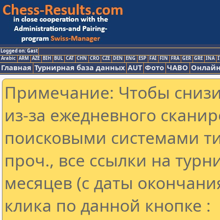
Logged on: Gast
Arabic
ARM
AZE
BIH
BUL
CAT
CHN
CRO
CZE
DEN
ENG
ESP
FAI
FIN
FRA
GER
GRE
INA
I
Главная
Турнирная база данных
AUT
Фото
ЧАВО
Онлайн
Примечание: Чтобы снизит
из-за ежедневного сканир
поисковыми системами ти
проч., все ссылки на тур
месяцев (с даты окончани
клика по данной кнопке :