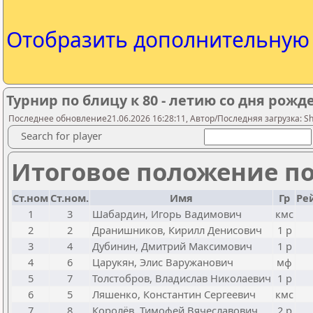
Отобразить дополнительну
Турнир по блицу к 80 - летию со дня рожд
Последнее обновление21.06.2026 16:28:11, Автор/Последняя загрузка: Sha
Search for player
Итоговое положение по
Ст.ном
Ст.ном.
Имя
Гр
Ре
1
3
Шабардин, Игорь Вадимович
кмс
2
2
Дранишников, Кирилл Денисович
1 р
3
4
Дубинин, Дмитрий Максимович
1 р
4
6
Царукян, Элис Варужанович
мф
5
7
Толстобров, Владислав Николаевич
1 р
6
5
Ляшенко, Константин Сергеевич
кмс
7
8
Королёв, Тимофей Вячеславович
2 р