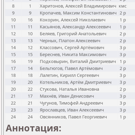
8
1
Харитонов, Алексей Владимирович
кмс
9
9
Кропачев, Максим Константинович
2 р
10
16
Кокорин, Алексей Николаевич
1 р
11
11
Касьянов, Александр Алексеевич
1 р
12
10
Беляев, Григорий Анатольевич
2 р
13
13
Черных, Платон Алексеевич
2 р
14
12
Классович, Сергей Артёмович
3 р
15
15
Береснев, Никита Максимович
3 р
16
19
Подковырин, Виталий Дмитриевич
1 р
17
14
Бельтюгов, Павел Артёмович
2 р
18
18
Лалетин, Кирилл Сергеевич
3 р
19
20
Котельников, Артём Дмитриевич
3 р
20
22
Стукова, Наталья Ивановна
2 р
21
17
Махнёв, Иван Денисович
3 р
22
21
Чугунов, Тимофей Андреевич
3 р
23
23
Ярославцев, Иван Алексеевич
3 р
24
24
Овсянников, Павел Георгиевич
1 р
Аннотация: