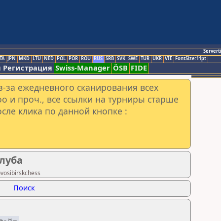
Servert
TA
JPN
MKD
LTU
NED
POL
POR
ROU
RUS
SRB
SVK
SWE
TUR
UKR
VIE
FontSize:11pt
 Регистрация
Swiss-Manager
ÖSB
FIDE
з-за ежедневного сканирования всех
o и проч., все ссылки на турниры старше
сле клика по данной кнопке :
луба
vosibirskchess
Поиск