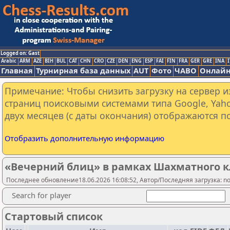
Logged on: Gast
Arabic
ARM
AZE
BIH
BUL
CAT
CHN
CRO
CZE
DEN
ENG
ESP
FAI
FIN
FRA
GER
GRE
INA
I
Главная
Турнирная база данных
AUT
Фото
ЧАВО
Онлайн
Примечание: Чтобы снизить загрузку на сервер и
страниц поисковыми системами типа Google, Yaho
двух месяцев (с даты окончания) отображаются по
Отобразить дополнительную информацию
«Вечерний блиц» в рамках Шахматного к
Последнее обновление18.06.2026 16:08:52, Автор/Последняя загрузка: no
Search for player
Стартовый список