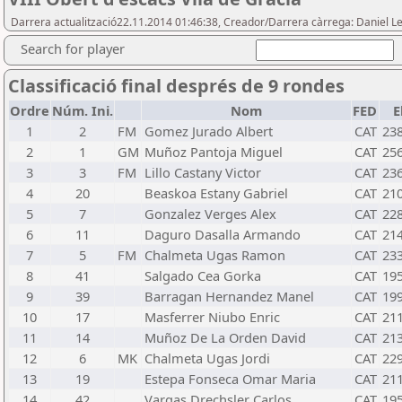
Darrera actualització22.11.2014 01:46:38, Creador/Darrera càrrega: Daniel Lei
Search for player
Classificació final després de 9 rondes
Ordre
Núm. Ini.
Nom
FED
E
1
2
FM
Gomez Jurado Albert
CAT
23
2
1
GM
Muñoz Pantoja Miguel
CAT
25
3
3
FM
Lillo Castany Victor
CAT
23
4
20
Beaskoa Estany Gabriel
CAT
21
5
7
Gonzalez Verges Alex
CAT
22
6
11
Daguro Dasalla Armando
CAT
21
7
5
FM
Chalmeta Ugas Ramon
CAT
23
8
41
Salgado Cea Gorka
CAT
19
9
39
Barragan Hernandez Manel
CAT
19
10
17
Masferrer Niubo Enric
CAT
21
11
14
Muñoz De La Orden David
CAT
21
12
6
MK
Chalmeta Ugas Jordi
CAT
22
13
19
Estepa Fonseca Omar Maria
CAT
21
14
42
Vargas Drechsler Carlos
CAT
19