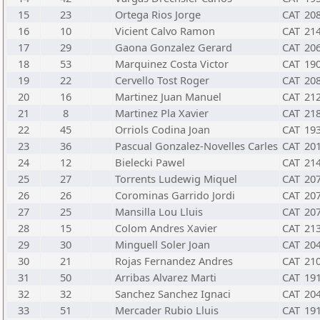
15
23
Ortega Rios Jorge
CAT
20
16
10
Vicient Calvo Ramon
CAT
21
17
29
Gaona Gonzalez Gerard
CAT
20
18
53
Marquinez Costa Victor
CAT
19
19
22
Cervello Tost Roger
CAT
20
20
16
Martinez Juan Manuel
CAT
21
21
8
Martinez Pla Xavier
CAT
21
22
45
Orriols Codina Joan
CAT
19
23
36
Pascual Gonzalez-Novelles Carles
CAT
20
24
12
Bielecki Pawel
CAT
21
25
27
Torrents Ludewig Miquel
CAT
20
26
26
Corominas Garrido Jordi
CAT
20
27
25
Mansilla Lou Lluis
CAT
20
28
15
Colom Andres Xavier
CAT
21
29
30
Minguell Soler Joan
CAT
20
30
21
Rojas Fernandez Andres
CAT
21
31
50
Arribas Alvarez Marti
CAT
19
32
32
Sanchez Sanchez Ignaci
CAT
20
33
51
Mercader Rubio Lluis
CAT
19