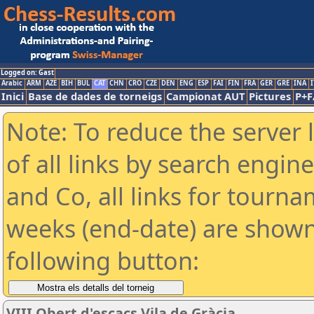
Logged on: Gast
Arabic
ARM
AZE
BIH
BUL
CAT
CHN
CRO
CZE
DEN
ENG
ESP
FAI
FIN
FRA
GER
GRE
INA
I
Inici
Base de dades de torneigs
Campionat AUT
Pictures
P+F
Note: To reduce the server 
of all links by search engin
and Co, all links for tourn
weeks (end-date) are shown 
following button:
VIII Obert d'escacs Vila de Gràcia