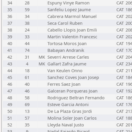
34
28
Espuny Vinye Ramon
CAT
20
35
59
Sanfeliu Lopez Jaume
CAT
18
36
34
Cabrera Marmol Manuel
CAT
20
37
38
Seca Carol Ruben
CAT
20
38
24
Cabello Llopis Joan Emili
CAT
20
39
33
Martin Valentin Francesc
CAT
20
40
44
Tortosa Moros Joan
CAT
19
41
74
Babayan Andranik
CAT
17
42
31
MK
Severri Arrese Carles
CAT
20
43
4
MK
Gallart Zafra Jaume
CAT
23
44
18
Van Keulen Onno
CAT
21
45
61
Sanchez Coves Joan Josep
CAT
18
46
40
Ferres Saez Joan
CAT
19
47
46
Galceran Porqueras Joan
CAT
19
48
58
Rodriguez Beltran Fernando
CAT
18
49
69
Esteve Garcia Antoni
CAT
17
50
13
De La Plaza Gras Jordi
CAT
21
51
57
Molina Soler Joan Carlos
CAT
18
52
35
Lleyda Naval Justo
CAT
20
53
9
Nadal Fajardo Ricard
CAT
21