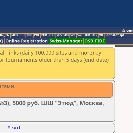
Servert
TA
JPN
MKD
LTU
NED
POL
POR
ROU
RUS
SRB
SVK
SWE
TUR
UKR
VIE
FontSize:11pt
AQ
Online Registration
Swiss-Manager
ÖSB
FIDE
ll links (daily 100.000 sites and more) by
for tournaments older than 5 days (end-date)
асами.
3), 5000 руб. ШШ "Этюд", Москва,
Search