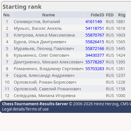
Starting rank
No.
Name
FideID
FED
Rtg
1
Селиверстов, Виталий
4161149
RUS
1881
2
Муньос, Васкес Анхель
54118751
RUS
1618
3
Клетрова, Алиса Максимовна
55870767
RUS
1603
4
Буров, Илья Дмитриевич
55826415
RUS
1565
5
Муравьев, Леонид Павлович
55872166
RUS
1445
6
Кузьменко, Олег Олегович
34430377
RUS
1424
7
Дмитриенко, Михаил Алексеевич
55778267
RUS
1395
8
Романенко, Владимир Сергеевич
55703283
RUS
1281
9
Седов, Александр Андреевич
RUS
1237
10
Орловский, Роман Борисович
RUS
1228
11
Орловский, Савелий Романович
RUS
1158
12
Селедцова, Милана Игоревна
RUS
1000
Chess-Tournament-Results-Server
© 2006-2026 Heinz Herzog
, CMS-
Legal details/Terms of use