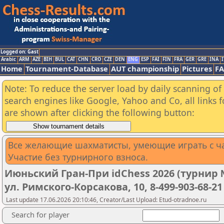
Logged on: Gast
Arabic
ARM
AZE
BIH
BUL
CAT
CHN
CRO
CZE
DEN
ENG
ESP
FAI
FIN
FRA
GER
GRE
INA
I
Home
Tournament-Database
AUT championship
Pictures
F
Note: To reduce the server load by daily scanning of a
search engines like Google, Yahoo and Co, all links 
are shown after clicking the following button:
Все желающие шахматисты, умеющие играть с ч
Участие без турнирного взноса.
Июньский Гран-При idChess 2026 (турнир №
ул. Римского-Корсакова, 10, 8-499-903-68-21
Last update 17.06.2026 20:10:46, Creator/Last Upload: Etud-otradnoe.ru
Search for player