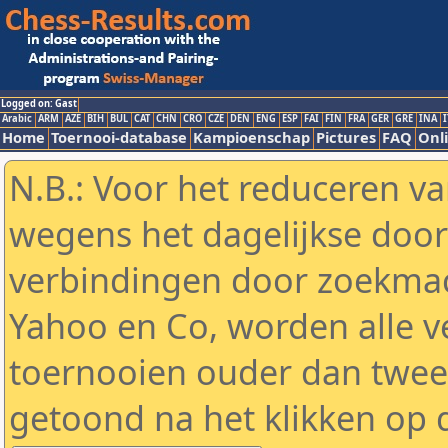
Logged on: Gast
Arabic
ARM
AZE
BIH
BUL
CAT
CHN
CRO
CZE
DEN
ENG
ESP
FAI
FIN
FRA
GER
GRE
INA
I
Home
Toernooi-database
Kampioenschap
Pictures
FAQ
Onli
N.B.: Voor het reduceren va
wegens het dagelijkse door
verbindingen door zoekmac
Yahoo en Co, worden alle v
toernooien ouder dan twe
getoond na het klikken op 