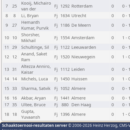
Kooij, Michairo
7
25
Fj
1292
Rotterdam
0
0 - 
van der
8
8
Li, Bryan
Fj
1634
Utrecht
0
0 - 
Hemanth
9
27
Fj
1186
De Meern
0
0 - 
Kumar, Purvik
Shorsher,
10
10
Fj
1554
Amsterdam
0
1 - 
Mikhail
11
29
Schultinge, Sil
Fj
1122
Leeuwarden
0
0 - 
Anand, Saket
12
12
Fj
1520
Nieuwegein
0
1 - 
Ram
Altezza Anniro,
13
31
Fj
1112
Leiden
0
0 - 
Kaisar
14
14
Michels, Luca
Fj
1450
Huissen
0
1 - 
15
33
Sharma, Satvik
Fj
1052
Almere
0
0 - 
16
16
Akbar, Aryan
Fj
1441
Almere
0
0 - 
17
35
Ultee, Bruce
Fj
880
Den Haag
0
0 - 
Gupta,
18
18
Fj
1396
Almere
0
1 - 
Yuvaansh
Schaaktoernooi-resultaten server
© 2006-2026 Heinz Herzog
, CMS-