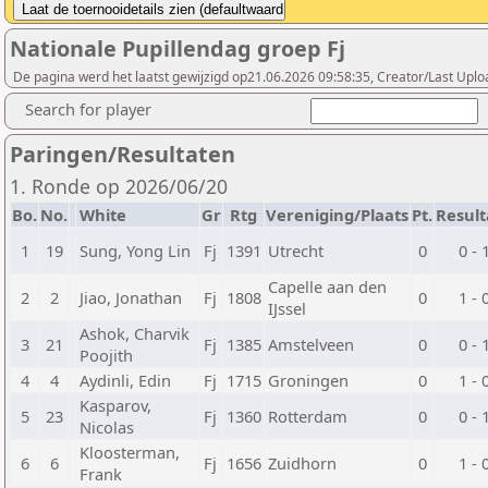
Nationale Pupillendag groep Fj
De pagina werd het laatst gewijzigd op21.06.2026 09:58:35, Creator/Last Uplo
Search for player
Paringen/Resultaten
1. Ronde op 2026/06/20
Bo.
No.
White
Gr
Rtg
Vereniging/Plaats
Pt.
Result
1
19
Sung, Yong Lin
Fj
1391
Utrecht
0
0 - 
Capelle aan den
2
2
Jiao, Jonathan
Fj
1808
0
1 - 
IJssel
Ashok, Charvik
3
21
Fj
1385
Amstelveen
0
0 - 
Poojith
4
4
Aydinli, Edin
Fj
1715
Groningen
0
1 - 
Kasparov,
5
23
Fj
1360
Rotterdam
0
0 - 
Nicolas
Kloosterman,
6
6
Fj
1656
Zuidhorn
0
1 - 
Frank