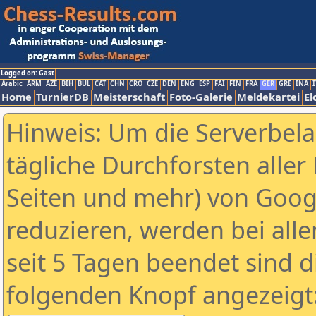
Logged on: Gast
Arabic
ARM
AZE
BIH
BUL
CAT
CHN
CRO
CZE
DEN
ENG
ESP
FAI
FIN
FRA
GER
GRE
INA
I
Home
TurnierDB
Meisterschaft
Foto-Galerie
Meldekartei
El
Hinweis: Um die Serverbel
tägliche Durchforsten aller 
Seiten und mehr) von Goog
reduzieren, werden bei alle
seit 5 Tagen beendet sind d
folgenden Knopf angezeigt