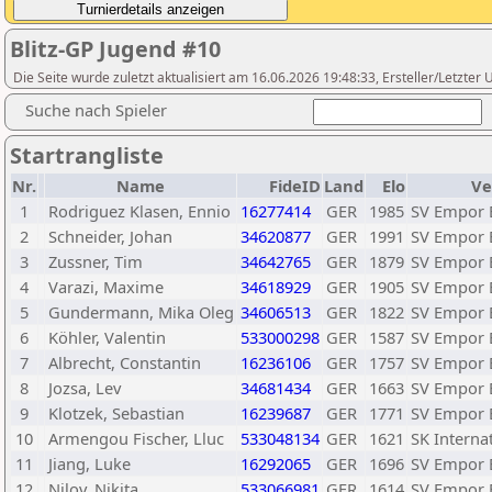
Blitz-GP Jugend #10
Die Seite wurde zuletzt aktualisiert am 16.06.2026 19:48:33, Ersteller/Letzte
Suche nach Spieler
Startrangliste
Nr.
Name
FideID
Land
Elo
Ve
1
Rodriguez Klasen, Ennio
16277414
GER
1985
SV Empor B
2
Schneider, Johan
34620877
GER
1991
SV Empor B
3
Zussner, Tim
34642765
GER
1879
SV Empor B
4
Varazi, Maxime
34618929
GER
1905
SV Empor B
5
Gundermann, Mika Oleg
34606513
GER
1822
SV Empor B
6
Köhler, Valentin
533000298
GER
1587
SV Empor B
7
Albrecht, Constantin
16236106
GER
1757
SV Empor B
8
Jozsa, Lev
34681434
GER
1663
SV Empor B
9
Klotzek, Sebastian
16239687
GER
1771
SV Empor B
10
Armengou Fischer, Lluc
533048134
GER
1621
SK Interna
11
Jiang, Luke
16292065
GER
1696
SV Empor B
12
Nilov, Nikita
533066981
GER
1614
SV Empor B