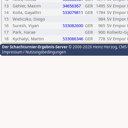
13
Gehler, Maxim
34656367
GER
1495
SV Empor B
14
Kolla, Gayathri
533079811
GER
1784
SV Empor B
15
Wieliczko, Diego
984
SV Empor B
16
Suresh, Viyan
533082600
GER
965
SV Empor B
17
Park, Harae
GER
900
Kollwitz-
18
Kychatyi, Martin
533086346
GER
778
SV Empor B
Der Schachturnier-Ergebnis-Server
© 2006-2026 Heinz Herzog
, CMS
Impressum / Nutzungsbedingungen