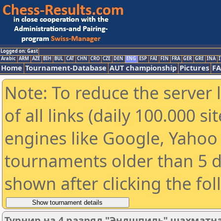
Logged on: Gast
Arabic
ARM
AZE
BIH
BUL
CAT
CHN
CRO
CZE
DEN
ENG
ESP
FAI
FIN
FRA
GER
GRE
INA
I
Home
Tournament-Database
AUT championship
Pictures
F
Note: To reduce the server 
of all links (daily 100.000 s
engines like Google, Yahoo a
tournaments older than 5 d
shown after clicking the fo
Турнир на 4 разряд "Эндшпиль" шахматн