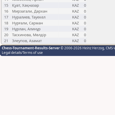
15
Қуат, Хақназар
KAZ
0
16
Мирзагали, Дархан
KAZ
0
17
Нуралиев, Тауекел
KAZ
0
18
Нурғали, Сарман
KAZ
0
19
Нұрлан, Алинұр
KAZ
0
20
Таскинова, Мөлдір
KAZ
0
21
Элеупов, Азамат
KAZ
0
Chess-Tournament-Results-Server
© 2006-2026 Heinz Herzog
, CMS-
Legal details/Terms of use