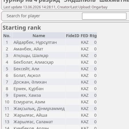
Last update 13.06.2026 14:28:11, Creator/Last Upload: Ongarbay
Search for player
Starting rank
No.
Name
FideID
FED
Rtg
1
Айдарбек, Нұрсұлтан
KAZ
0
2
Аманбек, Айат
KAZ
0
3
Атқощы, Шалқар
KAZ
0
4
Бекболат, Алиасқар
KAZ
0
5
Бексейт, Али
KAZ
0
6
Болат, Ақжол
KAZ
0
7
Досжан, Әлихан
KAZ
0
8
Ермек, Құрбан
KAZ
0
9
Ермек, Хамза
KAZ
0
10
Есмурати, Азим
KAZ
0
11
Жақсылық, Дінмұхаммед
KAZ
0
12
Жарылғас, Айша
KAZ
0
13
Жарылғас, Саламат
KAZ
0
14
Кимбеков, Арлан
KAZ
0