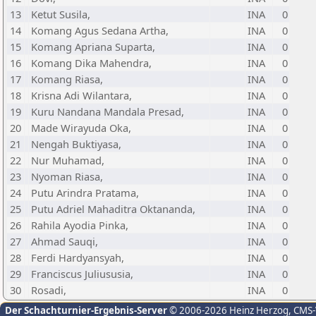
13
Ketut Susila,
INA
0
14
Komang Agus Sedana Artha,
INA
0
15
Komang Apriana Suparta,
INA
0
16
Komang Dika Mahendra,
INA
0
17
Komang Riasa,
INA
0
18
Krisna Adi Wilantara,
INA
0
19
Kuru Nandana Mandala Presad,
INA
0
20
Made Wirayuda Oka,
INA
0
21
Nengah Buktiyasa,
INA
0
22
Nur Muhamad,
INA
0
23
Nyoman Riasa,
INA
0
24
Putu Arindra Pratama,
INA
0
25
Putu Adriel Mahaditra Oktananda,
INA
0
26
Rahila Ayodia Pinka,
INA
0
27
Ahmad Sauqi,
INA
0
28
Ferdi Hardyansyah,
INA
0
29
Franciscus Juliususia,
INA
0
30
Rosadi,
INA
0
Der Schachturnier-Ergebnis-Server
© 2006-2026 Heinz Herzog
, CMS