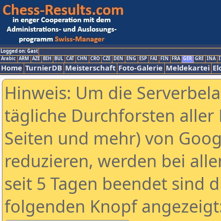
Logged on: Gast
Arabic
ARM
AZE
BIH
BUL
CAT
CHN
CRO
CZE
DEN
ENG
ESP
FAI
FIN
FRA
GER
GRE
INA
I
Home
TurnierDB
Meisterschaft
Foto-Galerie
Meldekartei
El
Hinweis: Um die Serverbel
tägliche Durchforsten aller 
Seiten und mehr) von Goog
reduzieren, werden bei alle
seit 5 Tagen beendet sind d
folgenden Knopf angezeigt