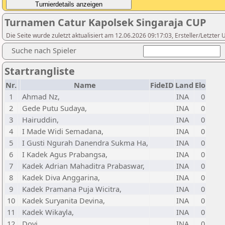
Turnamen Catur Kapolsek Singaraja CUP
Die Seite wurde zuletzt aktualisiert am 12.06.2026 09:17:03, Ersteller/Letzte
Suche nach Spieler
Startrangliste
Nr.
Name
FideID
Land
Elo
1
Ahmad Nz,
INA
0
2
Gede Putu Sudaya,
INA
0
3
Hairuddin,
INA
0
4
I Made Widi Semadana,
INA
0
5
I Gusti Ngurah Danendra Sukma Ha,
INA
0
6
I Kadek Agus Prabangsa,
INA
0
7
Kadek Adrian Mahaditra Prabaswar,
INA
0
8
Kadek Diva Anggarina,
INA
0
9
Kadek Pramana Puja Wicitra,
INA
0
10
Kadek Suryanita Devina,
INA
0
11
Kadek Wikayla,
INA
0
12
Dovi,
INA
0