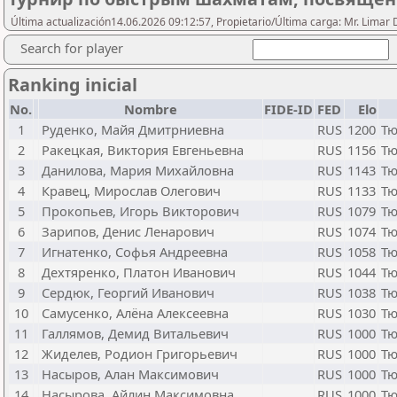
Última actualización14.06.2026 09:12:57, Propietario/Última carga: Mr. Limar 
Search for player
Ranking inicial
No.
Nombre
FIDE-ID
FED
Elo
1
Руденко, Майя Дмитрниевна
RUS
1200
Тю
2
Ракецкая, Виктория Евгеньевна
RUS
1156
Тю
3
Данилова, Мария Михайловна
RUS
1143
Тю
4
Кравец, Мирослав Олегович
RUS
1133
Тю
5
Прокопьев, Игорь Викторович
RUS
1079
Тю
6
Зарипов, Денис Ленарович
RUS
1074
Тю
7
Игнатенко, Софья Андреевна
RUS
1058
Тю
8
Дехтяренко, Платон Иванович
RUS
1044
Тю
9
Сердюк, Георгий Иванович
RUS
1038
Тю
10
Самусенко, Алёна Алексеевна
RUS
1030
Тю
11
Галлямов, Демид Витальевич
RUS
1000
Тю
12
Жиделев, Родион Григорьевич
RUS
1000
Тю
13
Насыров, Алан Максимович
RUS
1000
Тю
14
Насырова, Айлин Максимовна
RUS
1000
Тю