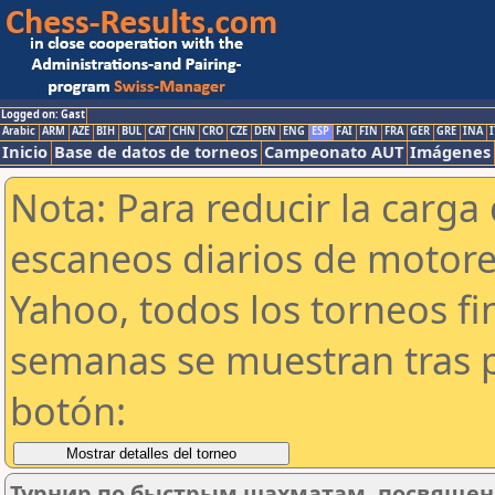
Logged on: Gast
Arabic
ARM
AZE
BIH
BUL
CAT
CHN
CRO
CZE
DEN
ENG
ESP
FAI
FIN
FRA
GER
GRE
INA
I
Inicio
Base de datos de torneos
Campeonato AUT
Imágenes
Nota: Para reducir la carga 
escaneos diarios de motor
Yahoo, todos los torneos f
semanas se muestran tras p
botón:
Турнир по быстрым шахматам, посвящен