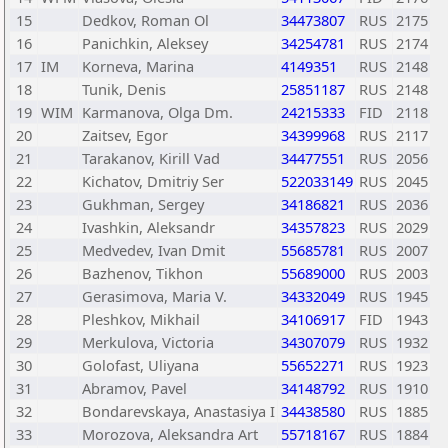
15
Dedkov, Roman Ol
34473807
RUS
2175
16
Panichkin, Aleksey
34254781
RUS
2174
17
IM
Korneva, Marina
4149351
RUS
2148
18
Tunik, Denis
25851187
RUS
2148
19
WIM
Karmanova, Olga Dm.
24215333
FID
2118
20
Zaitsev, Egor
34399968
RUS
2117
21
Tarakanov, Kirill Vad
34477551
RUS
2056
22
Kichatov, Dmitriy Ser
522033149
RUS
2045
23
Gukhman, Sergey
34186821
RUS
2036
24
Ivashkin, Aleksandr
34357823
RUS
2029
25
Medvedev, Ivan Dmit
55685781
RUS
2007
26
Bazhenov, Tikhon
55689000
RUS
2003
27
Gerasimova, Maria V.
34332049
RUS
1945
28
Pleshkov, Mikhail
34106917
FID
1943
29
Merkulova, Victoria
34307079
RUS
1932
30
Golofast, Uliyana
55652271
RUS
1923
31
Abramov, Pavel
34148792
RUS
1910
32
Bondarevskaya, Anastasiya I
34438580
RUS
1885
33
Morozova, Aleksandra Art
55718167
RUS
1884