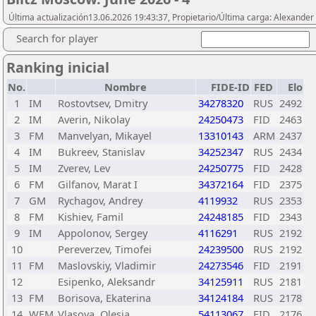
Última actualización13.06.2026 19:43:37, Propietario/Última carga: Alexander
Search for player
Ranking inicial
No.
Nombre
FIDE-ID
FED
Elo
1
IM
Rostovtsev, Dmitry
34278320
RUS
2492
2
IM
Averin, Nikolay
24250473
FID
2463
3
FM
Manvelyan, Mikayel
13310143
ARM
2437
4
IM
Bukreev, Stanislav
34252347
RUS
2434
5
IM
Zverev, Lev
24250775
FID
2428
6
FM
Gilfanov, Marat I
34372164
FID
2375
7
GM
Rychagov, Andrey
4119932
RUS
2353
8
FM
Kishiev, Famil
24248185
FID
2343
9
IM
Appolonov, Sergey
4116291
RUS
2192
10
Pereverzev, Timofei
24239500
RUS
2192
11
FM
Maslovskiy, Vladimir
24273546
FID
2191
12
Esipenko, Aleksandr
34125911
RUS
2181
13
FM
Borisova, Ekaterina
34124184
RUS
2178
14
WFM
Vlasova, Olesia
54113067
FID
2176