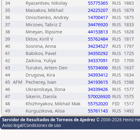
34
Ryazantsev, Nikolay
55775365
RUS
1883
35
Maisakov, Mikhail
24225207
RUS
1879
36
Onischenko, Andrey
14700417
RUS
1875
37
Mirzoev, Tabriz Z
34476920
RUS
1833
38
Mneyan, Ripsime
44153813
RUS
1828
39
Ektov, Kirill V
55762484
RUS
1817
40
Sosnina, Anna
34234527
RUS
1797
41
Babikov, Pavel
34350292
RUS
1725
42
Zaikina, Yuliya
34337091
FID
1709
43
Turukin, Artem Den
55734006
RUS
1637
44
Drugova, Kira
34393412
RUS
1634
45
AFM
Pecherey, Ivan
34193615
RUS
1598
46
Ukrainskaya, Ilona
34339426
RUS
1577
47
Sikerin, Danila
570026920
RUS
1575
48
Khizhnyakov, Mikhail Mak
55752020
FID
1517
49
Kurguzikova, Alisa
55761143
RUS
1492
Servidor de Resultados de Torneos de Ajedrez
© 2006-2026 Heinz H
Aviso legal/Condiciones de uso