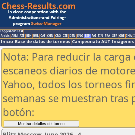
Logged on: Gast
Arabic
ARM
AZE
BIH
BUL
CAT
CHN
CRO
CZE
DEN
ENG
ESP
FAI
FIN
FRA
GER
GRE
INA
I
Inicio
Base de datos de torneos
Campeonato AUT
Imágenes
Nota: Para reducir la carga 
escaneos diarios de motor
Yahoo, todos los torneos f
semanas se muestran tras p
botón:
Blitz Moscow. June 2026 - 4