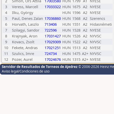
2
Simon, Ors Attila
17003580
HUN
1799
A1
NYESE
3
Veress, Marcell
17033322
HUN
1675
A2
NYESE
4
Ilku, György
HUN
1596
A2
NYESE
5
Paul, Denes Zalan
17036860
HUN
1568
A2
Szerencs
6
Horvath, Laszlo
713406
HUN
1551
A2
Hidasnémeti
7
Szilagyi, Sandor
722596
HUN
1528
A2
NYESE
8
Krajnyak, Aron
17031427
HUN
1526
A2
NYVSC
9
Kovacs, Zsolt
17029309
HUN
1522
A2
NYVSC
10
Fekete, Andras
17021251
HUN
1513
A2
NYESE
11
Szulics, Imre
724734
HUN
1475
A2+
NYVSC
12
Pozer, Aurel
17024676
HUN
1315
A2+
NYESE
Servidor de Resultados de Torneos de Ajedrez
© 2006-2026 Heinz H
Aviso legal/Condiciones de uso