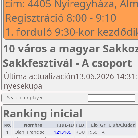
cím: 4405 Nyíregyháza, Alm
Regisztráció 8:00 - 9:10
1. forduló 9:30-kor kezdődi
10 város a magyar Sakkozá
Sakkfesztivál - A csoport
Última actualización13.06.2026 14:31:
nyesekupa
Search for player
Ranking inicial
No.
Nombre
FIDE-ID
FED
Elo
Gr
Club/Ciudad
1
Olah, Francisc
1213105
ROU
1950
A