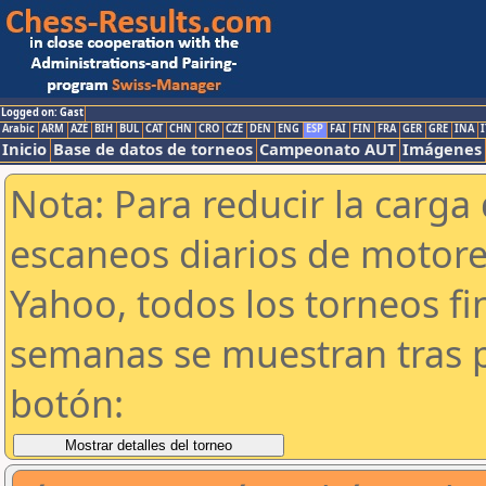
Logged on: Gast
Arabic
ARM
AZE
BIH
BUL
CAT
CHN
CRO
CZE
DEN
ENG
ESP
FAI
FIN
FRA
GER
GRE
INA
I
Inicio
Base de datos de torneos
Campeonato AUT
Imágenes
Nota: Para reducir la carga 
escaneos diarios de motor
Yahoo, todos los torneos f
semanas se muestran tras p
botón: