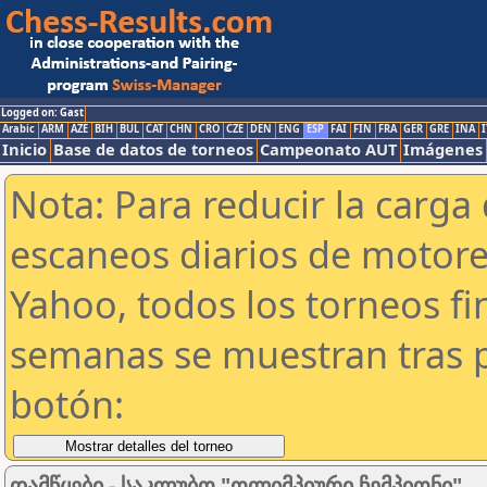
Logged on: Gast
Arabic
ARM
AZE
BIH
BUL
CAT
CHN
CRO
CZE
DEN
ENG
ESP
FAI
FIN
FRA
GER
GRE
INA
I
Inicio
Base de datos de torneos
Campeonato AUT
Imágenes
Nota: Para reducir la carga 
escaneos diarios de motor
Yahoo, todos los torneos f
semanas se muestran tras p
botón:
დამწყები - საკლუბო "ოლიმპიური ჩემპიონი"