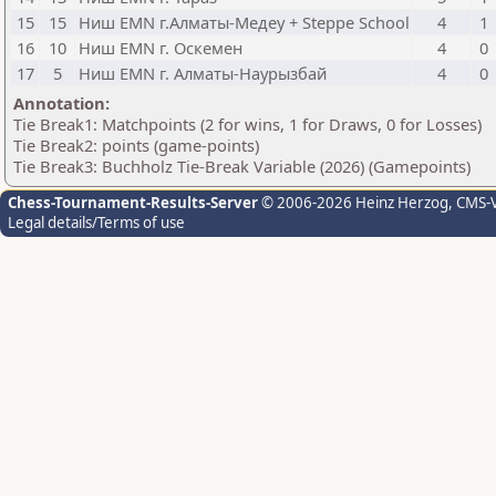
15
15
Ниш EMN г.Алматы-Медеу + Steppe School
4
1
16
10
Ниш EMN г. Оскемен
4
0
17
5
Ниш EMN г. Алматы-Наурызбай
4
0
Annotation:
Tie Break1: Matchpoints (2 for wins, 1 for Draws, 0 for Losses)
Tie Break2: points (game-points)
Tie Break3: Buchholz Tie-Break Variable (2026) (Gamepoints)
Chess-Tournament-Results-Server
© 2006-2026 Heinz Herzog
, CMS-
Legal details/Terms of use