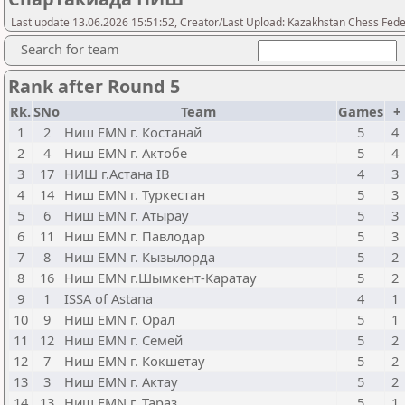
Last update 13.06.2026 15:51:52, Creator/Last Upload: Kazakhstan Chess Fede
Search for team
Rank after Round 5
Rk.
SNo
Team
Games
+
1
2
Ниш EMN г. Костанай
5
4
2
4
Ниш EMN г. Актобе
5
4
3
17
НИШ г.Астана IB
4
3
4
14
Ниш EMN г. Туркестан
5
3
5
6
Ниш EMN г. Атырау
5
3
6
11
Ниш EMN г. Павлодар
5
3
7
8
Ниш EMN г. Кызылорда
5
2
8
16
Ниш EMN г.Шымкент-Каратау
5
2
9
1
ISSA of Astana
4
1
10
9
Ниш EMN г. Орал
5
1
11
12
Ниш EMN г. Семей
5
2
12
7
Ниш EMN г. Кокшетау
5
2
13
3
Ниш EMN г. Актау
5
2
14
13
Ниш EMN г. Тараз
5
1