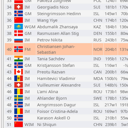
33
GM
Pakleza Zbigniew
POL
124b1
69
34
IM
Georgiadis Nico
SUI
181b1
170
35
GM
Steingrimsson Hedinn
ISL
145w1
70b
36
IM
Wang Yiye
CHN
174b1
120
37
WGM
Abdumalik Zhansaya
KAZ
184b1
136
38
GM
Rasmussen Allan Stig
DEN
155b1
80
39
IM
Petrov Nikita
RUS
243b1
75
Christiansen Johan-
40
FM
NOR
204b1
131
Sebastian
41
IM
Tania Sachdev
IND
195b1
127
42
GM
Kristjansson Stefan
ISL
116w1
-½
43
IM
Preotu Razvan
CAN
200b1
66
44
IM
Hamitevici Vladimir
MDA
150b½
79
45
IM
Vuilleumier Alexandre
SUI
148b½
150
46
IM
L'ami Alina
ROU
173b1
98
47
IM
Ahlander Bjorn
SWE
178b1
135
48
IM
Arngrimsson Dagur
ISL
217w1
191
49
IM
Foisor Cristina-Adela
ROU
169w1
97
50
Karason Askell O
ISL
210b1
55
51
WIM
Ni Shiqun
CHN
239b1
5w