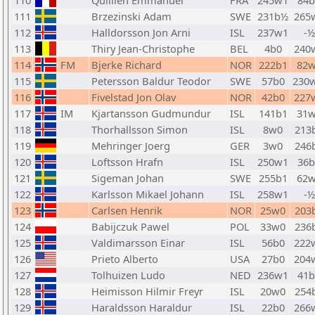
110
Quillien Emmanuel
FRA
245w1
84b
111
Brzezinski Adam
SWE
231b½
265
112
Halldorsson Jon Arni
ISL
237w1
-½
113
Thiry Jean-Christophe
BEL
4b0
240
114
FM
Bjerke Richard
NOR
222b1
82
115
Petersson Baldur Teodor
SWE
57b0
230
116
Fivelstad Jon Olav
NOR
42b0
227
117
IM
Kjartansson Gudmundur
ISL
141b1
31
118
Thorhallsson Simon
ISL
8w0
213
119
Mehringer Joerg
GER
3w0
246
120
Loftsson Hrafn
ISL
250w1
36b
121
Sigeman Johan
SWE
255b1
62
122
Karlsson Mikael Johann
ISL
258w1
-½
123
Carlsen Henrik
NOR
25w0
203
124
Babijczuk Pawel
POL
33w0
236
125
Valdimarsson Einar
ISL
56b0
222
126
Prieto Alberto
USA
27b0
204
127
Tolhuizen Ludo
NED
236w1
41b
128
Heimisson Hilmir Freyr
ISL
20w0
254
129
Haraldsson Haraldur
ISL
22b0
266