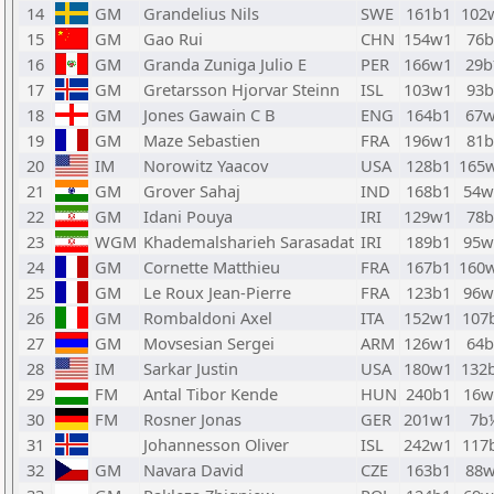
14
GM
Grandelius Nils
SWE
161b1
102
15
GM
Gao Rui
CHN
154w1
76b
16
GM
Granda Zuniga Julio E
PER
166w1
29
17
GM
Gretarsson Hjorvar Steinn
ISL
103w1
93b
18
GM
Jones Gawain C B
ENG
164b1
67
19
GM
Maze Sebastien
FRA
196w1
81b
20
IM
Norowitz Yaacov
USA
128b1
165
21
GM
Grover Sahaj
IND
168b1
54
22
GM
Idani Pouya
IRI
129w1
78b
23
WGM
Khademalsharieh Sarasadat
IRI
189b1
95
24
GM
Cornette Matthieu
FRA
167b1
160
25
GM
Le Roux Jean-Pierre
FRA
123b1
96
26
GM
Rombaldoni Axel
ITA
152w1
107
27
GM
Movsesian Sergei
ARM
126w1
64b
28
IM
Sarkar Justin
USA
180w1
132
29
FM
Antal Tibor Kende
HUN
240b1
16
30
FM
Rosner Jonas
GER
201w1
7b
31
Johannesson Oliver
ISL
242w1
117
32
GM
Navara David
CZE
163b1
88