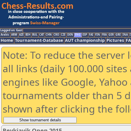
Logged on: Gast
Arabic
ARM
AZE
BIH
BUL
CAT
CHN
CRO
CZE
DEN
ENG
ESP
FAI
FIN
FRA
GER
GRE
INA
I
Home
Tournament-Database
AUT championship
Pictures
F
Note: To reduce the server 
all links (daily 100.000 sit
engines like Google, Yahoo a
tournaments older than 5 d
shown after clicking the fol
Reykjavik Open 2015