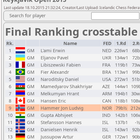
Last update 18.10.2015 21:32:24, Creator/Last Upload: Icelandic Chess Federa
Search for player
Final Ranking crosstable
Rk.
Name
FED
1.Rd
2.R
1
GM
L'ami Erwin
NED
226w1
68b
2
GM
Eljanov Pavel
UKR
134w1
72b
3
GM
Libiszewski Fabien
FRA
119b1
73
4
GM
Fier Alexandr
BRA
113w1
99b
5
GM
Naroditsky Daniel
USA
272w1
51
6
GM
Mamedyarov Shakhriyar
AZE
144w1
109
7
GM
Melkumyan Hrant
ARM
194b1
30
8
GM
Hansen Eric
CAN
118b1
108
9
GM
Hammer Jon Ludvig
NOR
79b½
212
10
GM
Gupta Abhijeet
IND
142b1
106
11
GM
Stefansson Hannes
ISL
137b1
-½
12
GM
Danielsen Henrik
ISL
143w1
92b
13
GM
Jussupow Artur
GER
172w1
90b