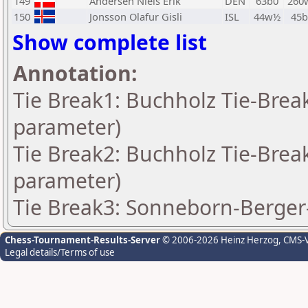
149
Andersen Niels Erik
DEN
63b0
260
150
Jonsson Olafur Gisli
ISL
44w½
45b
Show complete list
Annotation:
Tie Break1: Buchholz Tie-Break
parameter)
Tie Break2: Buchholz Tie-Break
parameter)
Tie Break3: Sonneborn-Berger-
Chess-Tournament-Results-Server
© 2006-2026 Heinz Herzog
, CMS-
Legal details/Terms of use