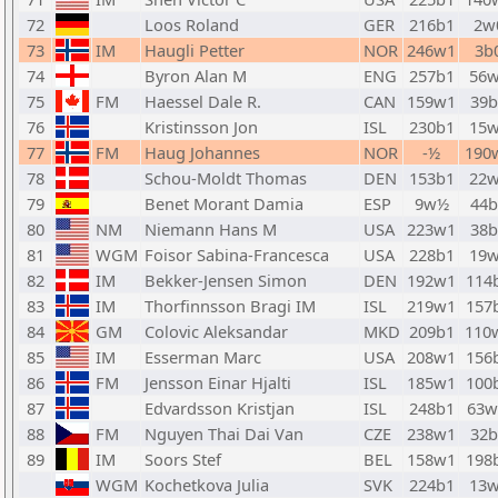
72
Loos Roland
GER
216b1
2w
73
IM
Haugli Petter
NOR
246w1
3b
74
Byron Alan M
ENG
257b1
56
75
FM
Haessel Dale R.
CAN
159w1
39b
76
Kristinsson Jon
ISL
230b1
15
77
FM
Haug Johannes
NOR
-½
190
78
Schou-Moldt Thomas
DEN
153b1
22
79
Benet Morant Damia
ESP
9w½
44b
80
NM
Niemann Hans M
USA
223w1
38b
81
WGM
Foisor Sabina-Francesca
USA
228b1
19
82
IM
Bekker-Jensen Simon
DEN
192w1
114
83
IM
Thorfinnsson Bragi IM
ISL
219w1
157
84
GM
Colovic Aleksandar
MKD
209b1
110
85
IM
Esserman Marc
USA
208w1
156
86
FM
Jensson Einar Hjalti
ISL
185w1
100
87
Edvardsson Kristjan
ISL
248b1
63
88
FM
Nguyen Thai Dai Van
CZE
238w1
32b
89
IM
Soors Stef
BEL
158w1
198
WGM
Kochetkova Julia
SVK
224b1
13