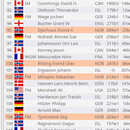
91
IM
Cummings David H.
CAN
190b½
148
92
Olafsson Thorvardur
ISL
179b1
12
93
FM
Wege Jochen
GER
234b1
17
94
Bucher Grant W
ENG
271b1
61
95
Djurhuus Eivind X
NOR
269w1
23
96
FM
Wahedi Ahmad Siar
GER
256w1
25
97
Johannsson Orn Leo
ISL
211b1
49
98
Kenney Jason
CAN
244w1
46
99
WGM
Maisuradze Nino
FRA
147b1
4w
100
Risting Eivind Olav
NOR
247b1
86
101
Ingvason Johann
ISL
-½
207
102
FM
Mihajlov Sebastian
NOR
213w1
14b
103
Hansen Lars-Henrik Bech
DEN
17b0
147
104
FM
Morshedi Ali
USA
227b1
57
105
Hardarson Jon Trausti
ISL
218b1
188
106
Hitzler Philipp
GER
221w1
10b
107
Arnold Max
GER
260b1
26
108
FM
Tjomsland Stig
NOR
203w1
8b
109
Ragnarsson Dagur
ISL
197w1
6w