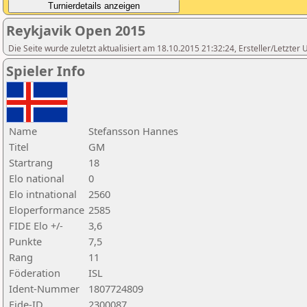
Reykjavik Open 2015
Die Seite wurde zuletzt aktualisiert am 18.10.2015 21:32:24, Ersteller/Letzter
Spieler Info
Name
Stefansson Hannes
Titel
GM
Startrang
18
Elo national
0
Elo intnational
2560
Eloperformance
2585
FIDE Elo +/-
3,6
Punkte
7,5
Rang
11
Föderation
ISL
Ident-Nummer
1807724809
Fide-ID
2300087