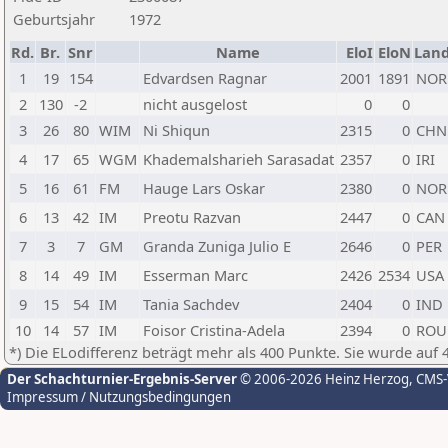
Geburtsjahr
1972
Rd.
Br.
Snr
Name
EloI
EloN
Lan
1
19
154
Edvardsen Ragnar
2001
1891
NOR
2
130
-2
nicht ausgelost
0
0
3
26
80
WIM
Ni Shiqun
2315
0
CHN
4
17
65
WGM
Khademalsharieh Sarasadat
2357
0
IRI
5
16
61
FM
Hauge Lars Oskar
2380
0
NOR
6
13
42
IM
Preotu Razvan
2447
0
CAN
7
3
7
GM
Granda Zuniga Julio E
2646
0
PER
8
14
49
IM
Esserman Marc
2426
2534
USA
9
15
54
IM
Tania Sachdev
2404
0
IND
10
14
57
IM
Foisor Cristina-Adela
2394
0
ROU
*) Die ELodifferenz beträgt mehr als 400 Punkte. Sie wurde auf 
Der Schachturnier-Ergebnis-Server
© 2006-2026 Heinz Herzog
, CMS
Impressum / Nutzungsbedingungen