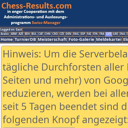
Logged on: Gast
Arabic
ARM
AZE
BIH
BUL
CAT
CHN
CRO
CZE
DEN
ENG
ESP
FAI
FIN
FRA
GER
GRE
INA
I
Home
TurnierDB
Meisterschaft
Foto-Galerie
Meldekartei
El
Hinweis: Um die Serverbel
tägliche Durchforsten aller 
Seiten und mehr) von Goog
reduzieren, werden bei alle
seit 5 Tagen beendet sind d
folgenden Knopf angezeigt