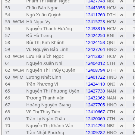
52
Phạm Thị Minh Ngọc
12427748
NBI
w
53
Châu Bảo Ngọc
12443956
HCM
w
54
Ngô Xuân Quỳnh
12411760
DTH
w
55
WCM
Hồ Ngọc Vy
12415723
HCM
w
56
Nguyễn Thanh Hương
12438316
HCM
w
57
Đỗ Hà Trang
12424250
BNI
w
58
Bùi Thị Kim Khánh
12424153
QNI
w
59
Vũ Nguyễn Bảo Linh
12427764
HNO
w
60
WCM
Lưu Hà Bích Ngọc
12412821
HCM
w
61
Nguyễn Xuân Nhi
12404012
CTH
w
62
WCM
Nguyễn Thị Thúy Quyên
12408794
DTH
w
63
WFM
Lương Nhật Linh
12401722
HNO
w
64
Trần Phương Vi
12424110
QNI
w
65
Nguyễn Thị Phương Uyên
12427730
NAN
w
66
Trương Thanh Vân
12432962
NAN
w
67
Hoàng Nguyên Giang
12427705
HNO
w
68
Võ Thị Thủy Tiên
12410667
CTH
w
69
Trần Lý Ngân Châu
12420069
CTH
w
70
Nguyễn Thị Khánh Vân
12414794
NBI
w
71
Trần Nhật Phương
12409782
HNO
w