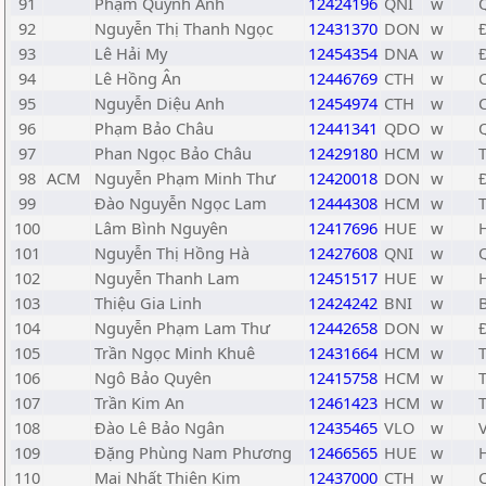
91
Phạm Quỳnh Anh
12424196
QNI
w
92
Nguyễn Thị Thanh Ngọc
12431370
DON
w
93
Lê Hải My
12454354
DNA
w
94
Lê Hồng Ân
12446769
CTH
w
95
Nguyễn Diệu Anh
12454974
CTH
w
96
Phạm Bảo Châu
12441341
QDO
w
97
Phan Ngọc Bảo Châu
12429180
HCM
w
98
ACM
Nguyễn Phạm Minh Thư
12420018
DON
w
99
Đào Nguyễn Ngọc Lam
12444308
HCM
w
100
Lâm Bình Nguyên
12417696
HUE
w
101
Nguyễn Thị Hồng Hà
12427608
QNI
w
102
Nguyễn Thanh Lam
12451517
HUE
w
103
Thiệu Gia Linh
12424242
BNI
w
104
Nguyễn Phạm Lam Thư
12442658
DON
w
105
Trần Ngọc Minh Khuê
12431664
HCM
w
106
Ngô Bảo Quyên
12415758
HCM
w
107
Trần Kim An
12461423
HCM
w
108
Đào Lê Bảo Ngân
12435465
VLO
w
109
Đặng Phùng Nam Phương
12466565
HUE
w
110
Mai Nhất Thiên Kim
12437000
CTH
w