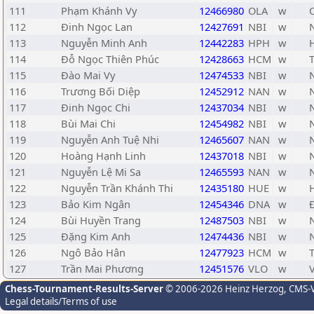
111
Phạm Khánh Vy
12466980
OLA
w
112
Đinh Ngọc Lan
12427691
NBI
w
113
Nguyễn Minh Anh
12442283
HPH
w
114
Đỗ Ngọc Thiên Phúc
12428663
HCM
w
115
Đào Mai Vy
12474533
NBI
w
116
Trương Bối Diệp
12452912
NAN
w
117
Đinh Ngọc Chi
12437034
NBI
w
118
Bùi Mai Chi
12454982
NBI
w
119
Nguyễn Anh Tuệ Nhi
12465607
NAN
w
120
Hoàng Hạnh Linh
12437018
NBI
w
121
Nguyễn Lệ Mi Sa
12465593
NAN
w
122
Nguyễn Trần Khánh Thi
12435180
HUE
w
123
Bảo Kim Ngân
12454346
DNA
w
124
Bùi Huyền Trang
12487503
NBI
w
125
Đặng Kim Anh
12474436
NBI
w
126
Ngô Bảo Hân
12477923
HCM
w
127
Trần Mai Phương
12451576
VLO
w
Chess-Tournament-Results-Server
© 2006-2026 Heinz Herzog
, CMS-
Legal details/Terms of use