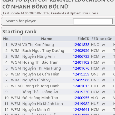
CỜ NHANH ĐỒNG ĐỘI NỮ
Last update 14.06.2026 06:52:37, Creator/Last Upload: RoyalChess
Search for player
Starting rank
No.
Name
FideID
FED
sex
Gr
1
WGM
Võ Thị Kim Phụng
12401838
HNO
w
2
WIM
Bạch Ngọc Thùy Dương
12408956
HCM
w
3
WIM
Nguyễn Hồng Anh
12406732
HCM
w
4
WGM
Hoàng Thị Bảo Trâm
12401102
HCM
w
5
WGM
Nguyễn Thị Mai Hưng
12401676
HCM
w
6
WCM
Nguyễn Lê Cẩm Hiền
12415359
QNI
w
7
WIM
Nguyễn Bình Vy
12419966
HNO
w
8
WGM
Lương Phương Hạnh
12401013
CTH
w
9
Tống Thái Hoàng Ân
12419230
HCM
w
10
WFM
Đỗ Hoàng Minh Thơ
12400955
VLO
w
11
WFM
Nguyễn Hà Khánh Linh
12419982
HUE
w
12
WFM
Nguyễn Minh Chi
12424641
HCM
w