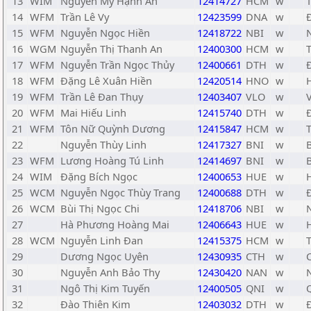
13
WIM
Nguyễn Mỹ Hạnh Ân
12414727
HCM
w
14
WFM
Trần Lê Vy
12423599
DNA
w
15
WFM
Nguyễn Ngọc Hiền
12418722
NBI
w
16
WGM
Nguyễn Thị Thanh An
12400300
HCM
w
17
WFM
Nguyễn Trần Ngọc Thủy
12400661
DTH
w
18
WFM
Đặng Lê Xuân Hiền
12420514
HNO
w
19
WFM
Trần Lê Đan Thụy
12403407
VLO
w
20
WFM
Mai Hiếu Linh
12415740
DTH
w
21
WFM
Tôn Nữ Quỳnh Dương
12415847
HCM
w
22
Nguyễn Thùy Linh
12417327
BNI
w
23
WFM
Lương Hoàng Tú Linh
12414697
BNI
w
24
WIM
Đặng Bích Ngọc
12400653
HUE
w
25
WCM
Nguyễn Ngọc Thùy Trang
12400688
DTH
w
26
WCM
Bùi Thị Ngọc Chi
12418706
NBI
w
27
Hà Phương Hoàng Mai
12406643
HUE
w
28
WCM
Nguyễn Linh Đan
12415375
HCM
w
29
Dương Ngọc Uyên
12430935
CTH
w
30
Nguyễn Anh Bảo Thy
12430420
NAN
w
31
Ngô Thị Kim Tuyến
12400505
QNI
w
32
Đào Thiên Kim
12403032
DTH
w