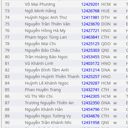
72
Võ Mai Phương
12429201
HCM
w
73
Ngô Minh Hằng
12426768
HUE
w
74
Huỳnh Ngọc Anh Thư
12411981
DTH
w
75
Nguyễn Trần Thiên Vân
12423670
DON
w
76
Nguyễn Hồng Hà My
12427721
HNO
w
77
Phạm Ngọc Tùng Lan
12463841
CTH
w
78
Nguyễn Mai Chi
12425125
QDO
w
79
Nguyễn Bảo Châu
12425303
QNI
w
80
Trần Hoàng Bảo Ngọc
12453455
DNA
w
81
Vũ Khánh Linh
12403172
HNO
w
82
Nguyễn Đình Tâm Anh
12431214
DNA
w
83
Nguyễn Huỳnh Thiên Thanh
12425257
HNO
84
Huỳnh Lê Khánh Ngọc
12429287
HCM
w
85
Phan Huyền Trang
12432741
CTH
w
86
Vũ Thị Yến Chi
12442305
HCM
w
87
Trương Nguyễn Thiên An
12432350
DNA
w
88
Nguyễn Khánh Hân
12454796
CTH
w
89
Nguyễn Ngọc Tường Vy
12434876
CTH
w
90
Nguyễn Trần Khánh Nhi
12431958
QNI
w