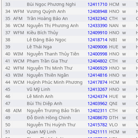
33
Bùi Ngọc Phương Nghi
12411710
HCM
w
34
WFM
Vương Quỳnh Anh
12408948
HNO
w
35
AFM
Trần Hoàng Bảo An
12432342
CTH
w
36
WCM
Nguyễn Thị Phương Anh
12433390
NAN
w
37
WFM
Kiều Bích Thủy
12409910
HNO
w
38
Lê Đặng Bảo Ngọc
12418714
NBI
w
39
Lê Thái Nga
12409006
HUE
w
40
WIM
Nguyễn Thanh Thủy Tiên
12400998
HNO
w
41
WCM
Phạm Trần Gia Thư
12404802
CTH
w
42
WFM
Nguyễn Thị Minh Thư
12406929
HNO
w
43
WIM
Nguyễn Thiên Ngân
12414816
HNO
w
44
WCM
Huỳnh Phúc Minh Phương
12417874
HCM
w
45
Vũ Mỹ Linh
12413267
HNO
w
46
Lê Minh Anh
12424374
HUE
w
47
Bùi Thị Diệp Anh
12403962
QNI
w
48
AIM
Nguyễn Trương Bảo Trân
12402311
CTH
w
49
Đỗ Đinh Hồng Chinh
12408670
DTH
w
50
Nguyễn Thị Huỳnh Thư
12415782
VLO
w
51
Quan Mỹ Linh
12421111
HCM
w