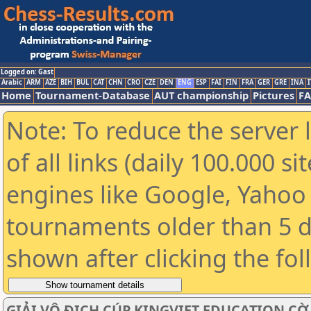
Logged on: Gast
Arabic
ARM
AZE
BIH
BUL
CAT
CHN
CRO
CZE
DEN
ENG
ESP
FAI
FIN
FRA
GER
GRE
INA
I
Home
Tournament-Database
AUT championship
Pictures
F
Note: To reduce the server 
of all links (daily 100.000 s
engines like Google, Yahoo a
tournaments older than 5 d
shown after clicking the fo
GIẢI VÔ ĐỊCH CÚP KINGVIET EDUCATION C