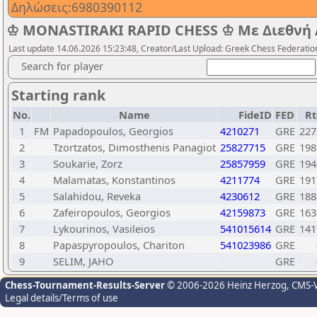
Δηλώσεις:6980390112
♔ MONASTIRAKI RAPID CHESS ♔ Με Διεθνή Α
Last update 14.06.2026 15:23:48, Creator/Last Upload: Greek Chess Federatio
Search for player
Starting rank
No.
Name
FideID
FED
Rt
1
FM
Papadopoulos, Georgios
4210271
GRE
227
2
Tzortzatos, Dimosthenis Panagiot
25827715
GRE
198
3
Soukarie, Zorz
25857959
GRE
194
4
Malamatas, Konstantinos
4211774
GRE
191
5
Salahidou, Reveka
4230612
GRE
188
6
Zafeiropoulos, Georgios
42159873
GRE
163
7
Lykourinos, Vasileios
541015614
GRE
141
8
Papaspyropoulos, Chariton
541023986
GRE
9
SELIM, JAHO
GRE
Chess-Tournament-Results-Server
© 2006-2026 Heinz Herzog
, CMS-
Legal details/Terms of use