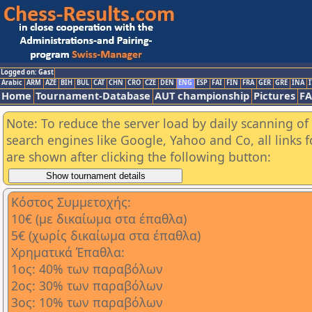
Logged on: Gast
Arabic
ARM
AZE
BIH
BUL
CAT
CHN
CRO
CZE
DEN
ENG
ESP
FAI
FIN
FRA
GER
GRE
INA
I
Home
Tournament-Database
AUT championship
Pictures
F
Note: To reduce the server load by daily scanning of a
search engines like Google, Yahoo and Co, all links 
are shown after clicking the following button:
Κόστος Συμμετοχής:
10€ (με δικαίωμα στα έπαθλα)
5€ (χωρίς δικαίωμα στα έπαθλα)
Χρηματικά Έπαθλα:
1ος: 40% των παραβόλων
2ος: 30% των παραβόλων
3ος: 10% των παραβόλων