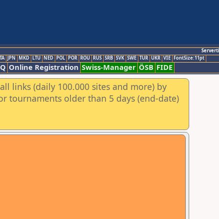
Servert
TA
JPN
MKD
LTU
NED
POL
POR
ROU
RUS
SRB
SVK
SWE
TUR
UKR
VIE
FontSize:11pt
AQ
Online Registration
Swiss-Manager
ÖSB
FIDE
ll links (daily 100.000 sites and more) by
for tournaments older than 5 days (end-date)