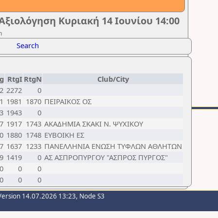
ξιολόγηση Κυριακή 14 Ιουνίου 14:00
n
Search
g
RtgI
RtgN
Club/City
2
2272
0
1
1981
1870
ΠΕΙΡΑΙΚΟΣ ΟΣ
3
1943
0
7
1917
1743
ΑΚΑΔΗΜΙΑ ΣΚΑΚΙ Ν. ΨΥΧΙΚΟΥ
0
1880
1748
ΕΥΒΟΙΚΗ ΕΣ
7
1637
1233
ΠΑΝΕΛΛΗΝΙΑ ΕΝΩΣΗ ΤΥΦΛΩΝ ΑΘΛΗΤΩΝ
9
1419
0
ΑΣ ΑΣΠΡΟΠΥΡΓΟΥ "ΑΣΠΡΟΣ ΠΥΡΓΟΣ"
0
0
0
0
0
0
Version 14.07.2026 13:23, Node S3