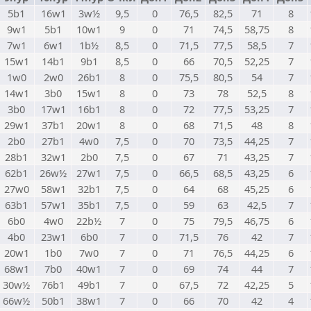
5b1
16w1
3w½
9,5
0
76,5
82,5
71
8
9w1
5b1
10w1
9
0
71
74,5
58,75
8
7w1
6w1
1b½
8,5
0
71,5
77,5
58,5
7
15w1
14b1
9b1
8,5
0
66
70,5
52,25
7
1w0
2w0
26b1
8
0
75,5
80,5
54
7
14w1
3b0
15w1
8
0
73
78
52,5
8
3b0
17w1
16b1
8
0
72
77,5
53,25
7
29w1
37b1
20w1
8
0
68
71,5
48
8
2b0
27b1
4w0
7,5
0
70
73,5
44,25
7
28b1
32w1
2b0
7,5
0
67
71
43,25
7
62b1
26w½
27w1
7,5
0
66,5
68,5
43,25
6
27w0
58w1
32b1
7,5
0
64
68
45,25
6
63b1
57w1
35b1
7,5
0
59
63
42,5
7
6b0
4w0
22b½
7
0
75
79,5
46,75
6
4b0
23w1
6b0
7
0
71,5
76
42
7
20w1
1b0
7w0
7
0
71
76,5
44,25
6
68w1
7b0
40w1
7
0
69
74
44
7
30w½
76b1
49b1
7
0
67,5
72
42,25
5
66w½
50b1
38w1
7
0
66
70
42
4