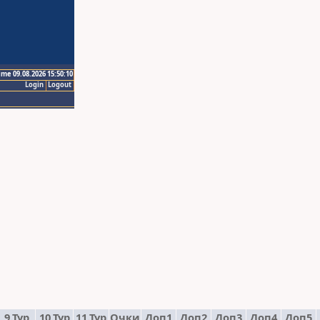
ime 09.08.2026 15:50:10
Login
Logout
9.Тур
10.Тур
11.Тур
Очки
Доп1
Доп2
Доп3
Доп4
Доп5