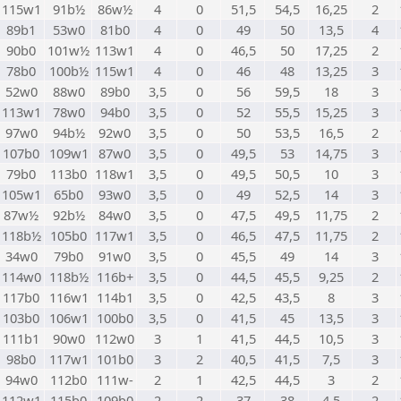
115w1
91b½
86w½
4
0
51,5
54,5
16,25
2
89b1
53w0
81b0
4
0
49
50
13,5
4
90b0
101w½
113w1
4
0
46,5
50
17,25
2
78b0
100b½
115w1
4
0
46
48
13,25
3
52w0
88w0
89b0
3,5
0
56
59,5
18
3
113w1
78w0
94b0
3,5
0
52
55,5
15,25
3
97w0
94b½
92w0
3,5
0
50
53,5
16,5
2
107b0
109w1
87w0
3,5
0
49,5
53
14,75
3
79b0
113b0
118w1
3,5
0
49,5
50,5
10
3
105w1
65b0
93w0
3,5
0
49
52,5
14
3
87w½
92b½
84w0
3,5
0
47,5
49,5
11,75
2
118b½
105b0
117w1
3,5
0
46,5
47,5
11,75
2
34w0
79b0
91w0
3,5
0
45,5
49
14
3
114w0
118b½
116b+
3,5
0
44,5
45,5
9,25
2
117b0
116w1
114b1
3,5
0
42,5
43,5
8
3
103b0
106w1
100b0
3,5
0
41,5
45
13,5
3
111b1
90w0
112w0
3
1
41,5
44,5
10,5
3
98b0
117w1
101b0
3
2
40,5
41,5
7,5
3
94w0
112b0
111w-
2
1
42,5
44,5
3
2
112w1
115b0
109b0
2
2
37
38
4,5
2