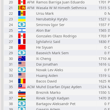
20
AFM
Ramos Barriga Juan Eduardo
1701
P
21
AFM
Wasala W M Himeth Sethmira
1515
S
22
Ursu Mark
0
23
Nerubatskyi Kyrylo
1527
24
Smirnov Igor Ser
1557
F
25
Alon Bar
1565
I
26
Gonzales Olazo Rodrigo
1703
P
27
Ighilahriz Said
1830
F
28
He Siyuan
0
29
Basevich Mark Sem
0
F
30
Xi Cheng
1710
31
Dai Jonathan
1616
32
Novak Lev Aleks
0
F
33
Huang Aiden
1519
34
Bacos David
1625
35
ACM
Muhd Dzarfan Diyaz Ayden
1524
36
Breznik Marko
1550
S
37
Rinek Singh Kadyan
1470
I
38
Bartagov Aleksandr Pet
0
F
39
Gavyrin Artem
0
F