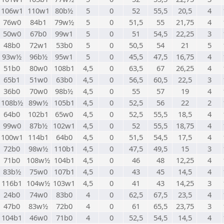
106w1
110w1
80b½
5
0
52
55,5
20,5
4
76w0
84b1
79w½
5
0
51,5
55
21,75
4
50w0
67b0
99w1
5
0
51
54,5
22,25
3
48b0
72w1
53b0
5
0
50,5
54
21
5
93w½
96b½
95w1
5
0
45,5
47,5
16,75
4
51b0
80w0
108b1
4,5
0
63,5
67
26,25
4
65b1
51w0
63b0
4,5
0
56,5
60,5
22,5
3
36b0
70w0
98b½
4,5
0
55
57
19
4
108b½
89w½
105b1
4,5
0
52,5
56
22
2
64b0
102b1
65w0
4,5
0
52,5
55,5
18,5
4
99w0
87b½
102w1
4,5
0
52
55,5
18,75
4
100w1
114b1
64b0
4,5
0
51,5
54,5
17,5
4
72b0
98w½
110b1
4,5
0
47,5
49,5
15
3
71b0
108w½
104b1
4,5
0
46
48
12,25
4
83b½
75w0
107b1
4,5
0
43
45
14,5
4
116b1
104w½
103w1
4,5
0
41
43
14,25
3
24b0
74w0
83b0
4
0
62,5
67,5
23,5
4
47b0
83w½
72b0
4
0
61
65,5
23,75
3
104b1
46w0
71b0
4
0
52,5
54,5
14,5
4