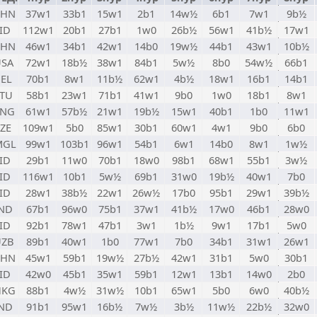
CHN
37w1
33b1
15w1
2b1
14w½
6b1
7w1
9b½
ID
112w1
20b1
27b1
1w0
26b½
56w1
41b½
17w1
CHN
46w1
34b1
42w1
14b0
19w½
44b1
43w1
10b½
USA
72w1
18b½
38w1
84b1
5w½
8b0
54w½
66b1
EL
70b1
8w1
11b½
62w1
4b½
18w1
16b1
14b1
TU
58b1
23w1
71b1
41w1
9b0
1w0
18b1
8w1
ENG
61w1
57b½
21w1
19b½
15w1
40b1
1b0
11w1
ZE
109w1
5b0
85w1
30b1
60w1
4w1
9b0
6b0
MGL
99w1
103b1
96w1
54b1
6w1
14b0
8w1
1w½
ID
29b1
11w0
70b1
18w0
98b1
68w1
55b1
3w½
ID
116w1
10b1
5w½
69b1
31w0
19b½
40w1
7b0
ID
28w1
38b½
22w1
26w½
17b0
95b1
29w1
39b½
ND
67b1
96w0
75b1
37w1
41b½
17w0
46b1
28w0
ID
92b1
78w1
47b1
3w1
1b½
9w1
17b1
5w0
UZB
89b1
40w1
1b0
77w1
7b0
34b1
31w1
26w1
CHN
45w1
59b1
19w½
27b½
42w1
31b1
5w0
30b1
ID
42w0
45b1
35w1
59b1
12w1
13b1
14w0
2b0
HKG
88b1
4w½
31w½
10b1
65w1
5b0
6w0
40b½
ND
91b1
95w1
16b½
7w½
3b½
11w½
22b½
32w0