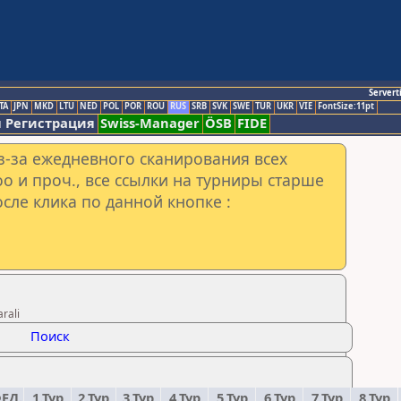
Servert
TA
JPN
MKD
LTU
NED
POL
POR
ROU
RUS
SRB
SVK
SWE
TUR
UKR
VIE
FontSize:11pt
 Регистрация
Swiss-Manager
ÖSB
FIDE
з-за ежедневного сканирования всех
o и проч., все ссылки на турниры старше
сле клика по данной кнопке :
rali
Поиск
ЕД.
1.Тур
2.Тур
3.Тур
4.Тур
5.Тур
6.Тур
7.Тур
8.Тур