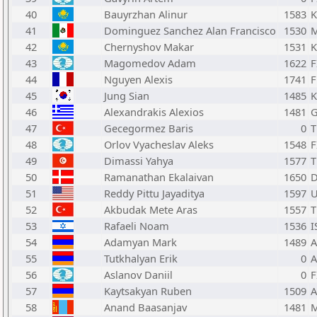
40
Bauyrzhan Alinur
1583
K
41
Dominguez Sanchez Alan Francisco
1530
42
Chernyshov Makar
1531
K
43
Magomedov Adam
1622
F
44
Nguyen Alexis
1741
F
45
Jung Sian
1485
46
Alexandrakis Alexios
1481
47
Gecegormez Baris
0
48
Orlov Vyacheslav Aleks
1548
F
49
Dimassi Yahya
1577
50
Ramanathan Ekalaivan
1650
51
Reddy Pittu Jayaditya
1597
52
Akbudak Mete Aras
1557
53
Rafaeli Noam
1536
I
54
Adamyan Mark
1489
55
Tutkhalyan Erik
0
56
Aslanov Daniil
0
F
57
Kaytsakyan Ruben
1509
58
Anand Baasanjav
1481