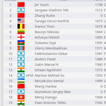
1
Jin Yuxin
1738
2
Sergeev Vladimir Nik
1512
F
3
Zhang Ruike
0
4
Turaga Varun Karthik
1673
5
Ivanov Theo
1679
B
6
Bausys Nikolas
1844
L
7
Acharya Nikesh
1695
8
Gubatov Ziya
1505
A
9
Ulemj Mendsaikhan
1571
10
Fatkhlislamov Oskar
1587
F
11
Anders Pavel
1489
F
12
Gatin Marsel R
1560
F
13
Ishaan Agnihotri
1573
I
14
AFM
Markov Mikhail Ev.
1555
F
15
Mirzakulov Kemal
1499
16
Wang Haokai
0
17
Kuznetsov Sergey Max
0
F
18
Meng Xiangyi
1504
19
Evan Antonio Telles
1542
I