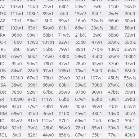
AZ
107w1
15b0
72w1
68b1
54w1
7w0
11b0
18w½
MEX
111w1
108b1
39w1
6b0
13w½
84b1
2w½
20b0
AZ
17b1
55w1
3b0
89w1
16b0
32w½
66b0
80w1
ID
102w1
63b1
54w0
81b1
66w1
28w½
3b0
58w1
RA
96b0
90w1
58b1
71w½
21b½
3w0
68b0
72w1
KOR
16b0
17w0
101b1
92w1
55b0
47w1
50w½
69b½
GRE
3b0
86w1
55b0
79w1
89b1
77b½
13w0
36w½
TUR
65w1
60b1
14w0
48b0
59w0
45b0
52w½
100b1
ID
95b0
94w1
78b1
47w1
28b0
55w0
37b0
97w1
TUN
84w0
28b0
97w1
106b1
70w1
54b0
64w1
68b0
DEN
103b0
67w0
73b1
29w0
92b1
107w1
45b½
55w½
USA
38w0
99b1
66w0
83b1
39w0
70b0
87w½
106b1
TUR
78b0
92w1
67b0
95w0
97b0
90w1
47b½
79w1
SR
105w0
97b1
111w1
66b0
67w1
86b0
73w1
29b0
ARM
93b1
77w1
43b1
9w0
40b0
49w1
4b½
62w½
ARM
68w1
42b0
46w1
21b0
45w1
48b1
10w0
50b½
ID
34w½
31b0
112w1
57b1
69w1
2b0
60w0
59b1
ARM
32b1
7w½
26b0
56w0
78b1
85w1
30w0
84b1
MGL
6w0
82b1
44w0
85b½
87w1
35b1
77w1
43b0