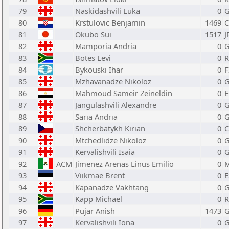
79
Naskidashvili Luka
0
80
Krstulovic Benjamin
1469
81
Okubo Sui
1517
J
82
Mamporia Andria
0
83
Botes Levi
0
R
84
Bykouski Ihar
0
F
85
Mzhavanadze Nikoloz
0
86
Mahmoud Sameir Zeineldin
0
E
87
Jangulashvili Alexandre
0
88
Saria Andria
0
89
Shcherbatykh Kirian
0
C
90
Mtchedlidze Nikoloz
0
91
Kervalishvili Isaia
0
92
ACM
Jimenez Arenas Linus Emilio
0
93
Viikmae Brent
0
E
94
Kapanadze Vakhtang
0
95
Kapp Michael
0
R
96
Pujar Anish
1473
97
Kervalishvili Iona
0