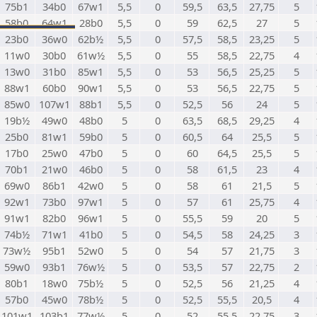
75b1
34b0
67w1
5,5
0
59,5
63,5
27,75
5
58b0
64w1
28b0
5,5
0
59
62,5
27
5
23b0
36w0
62b½
5,5
0
57,5
58,5
23,25
5
11w0
30b0
61w½
5,5
0
55
58,5
22,75
4
13w0
31b0
85w1
5,5
0
53
56,5
25,25
5
88w1
60b0
90w1
5,5
0
53
56,5
22,75
5
85w0
107w1
88b1
5,5
0
52,5
56
24
5
19b½
49w0
48b0
5
0
63,5
68,5
29,25
4
25b0
81w1
59b0
5
0
60,5
64
25,5
5
17b0
25w0
47b0
5
0
60
64,5
25,5
5
70b1
21w0
46b0
5
0
58
61,5
23
4
69w0
86b1
42w0
5
0
58
61
21,5
5
92w1
73b0
97w1
5
0
57
61
25,75
4
91w1
82b0
96w1
5
0
55,5
59
20
5
74b½
71w1
41b0
5
0
54,5
58
24,25
3
73w½
95b1
52w0
5
0
54
57
21,75
3
59w0
93b1
76w½
5
0
53,5
57
22,75
2
80b1
18w0
75b½
5
0
52,5
56
21,25
4
57b0
45w0
78b½
5
0
52,5
55,5
20,5
4
101w1
103b1
77w½
5
0
52
55,5
22,75
3