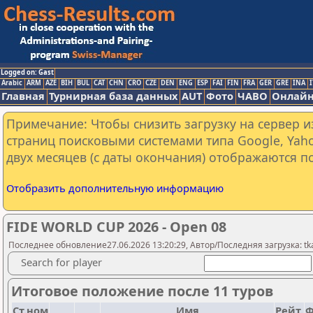
Logged on: Gast
Arabic
ARM
AZE
BIH
BUL
CAT
CHN
CRO
CZE
DEN
ENG
ESP
FAI
FIN
FRA
GER
GRE
INA
I
Главная
Турнирная база данных
AUT
Фото
ЧАВО
Онлайн
Примечание: Чтобы снизить загрузку на сервер и
страниц поисковыми системами типа Google, Yaho
двух месяцев (с даты окончания) отображаются по
Отобразить дополнительную информацию
FIDE WORLD CUP 2026 - Open 08
Последнее обновление27.06.2026 13:20:29, Автор/Последняя загрузка: tka
Search for player
Итоговое положение после 11 туров
Ст.ном
Имя
Рейт.
Ф