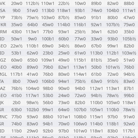
VK
20w0
112b½
110w1
22b½
10w0
89b0
82w0
88b0
SA
9b0
51w0
113b0
118w1
93b1
74w0
104b0
111w1
YP
73b½
75w½
103w0
87b½
85w0
91b1
80b0
47w0
UKR
35w0
64b0
45w0
114b0
116b1
92w1
107b½
75w0
ARM
43b0
113w1
77b0
93w1
25b½
36w1
62b0
35b0
ID
50w1
9w0
100b1
60b0
77w0
33w0
93b0
105b½
GEO
22w½
110b1
69w0
34b½
86w0
67b0
99w1
82b0
ID
53b1
62w0
23b0
25w0
61w0
113b0
112b1
103w½
KGZ
60w0
65b0
109w1
49w0
115b1
81b½
35w0
51w0
GEO
40b0
89w0
79b0
82w1
113w1
50b0
101w½
76b0
MGL
117b1
41w0
76b0
80w0
114w1
61b0
72w0
94b½
TA
8b0
70w0
106b0
94w1
75b½
63w0
91b½
83w0
AZ
76b½
104w0
98b0
90w0
94b0
112w1
113w1
87b1
GEO
41b0
117w1
53b0
24w0
72w0
94b½
78w½
99b0
JK
2b0
98w½
56b0
73w0
82b0
110b0
105w0
118w1
SR
63b0
102b0
99w1
64w0
107b0
105w1
110b0
78w½
MNC
77b0
93w0
88b0
101w1
108b0
115w1
97b0
91w0
SR
74b0
83w0
94b1
70w0
106w0
114b0
118b1
92w0
ID
11b0
29w0
92b0
97b0
101w0
118w1
83b0
117b1
GRE
108w0
111b0
86w0
91b0
118b1
93w0
92b0
116w0