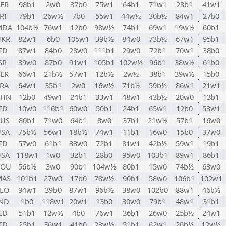
ER
98b1
2w0
37b0
75w1
64b1
71w1
28b1
41w1
RI
79b1
26w½
7b0
55w1
44w½
30b½
84w1
27b0
MDA
104b½
76w1
12b0
98w½
74b1
69w1
19w½
60b1
UKR
82w1
6b0
105w1
39b½
84w0
73b½
67w1
95b1
ID
87w1
84b0
28w0
111b1
29w0
72b1
70w1
38b0
SR
39w0
87b0
91w1
105b1
102w½
96b1
38w½
61b0
ER
66w1
21b½
57w1
12b½
2w½
38b1
39w½
15b0
RA
64w1
35b1
2w0
16w½
71b½
59b½
86w1
21w1
CHN
12b0
49w1
24b1
33w1
48w1
43b½
20w0
13b1
ID
10w0
116b1
60w0
50b1
24b1
65w1
12b0
53w1
AUS
80b1
71w0
64b1
8w0
37b1
21w½
57b1
16w0
USA
75b½
56w1
18b½
74w1
11b1
16w0
15b0
37w0
ID
57w0
61b1
33w0
72b1
81w1
42b½
59w1
19b1
USA
118w1
1w0
32b1
28b0
95w0
103b1
89w1
86b1
ROU
56b½
3w0
90b1
104w½
80b1
15w0
74b½
63w0
MAS
101b1
27w0
17b0
78w½
90b1
58w0
106b1
102w1
LO
94w1
39b0
87w1
96b½
38w0
102b0
88w1
46b½
ND
1b0
118w1
20w1
13b0
30w0
79b1
48w1
31b1
ID
51b1
12w½
4b0
76w1
36b1
26w0
25b½
24w1
ID
25b1
36w1
41b0
23w½
51b1
62w1
26b½
12w½