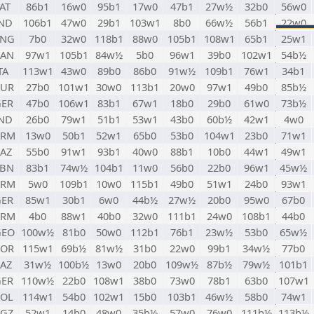
AT
86b1
16w0
95b1
17w0
47b1
27w½
32b0
56w0
ND
106b1
47w0
29b1
103w1
8b0
66w½
56b1
22w0
ENG
7b0
32w0
118b1
88w0
105b1
108w1
65b1
25w1
CAN
97w1
105b1
84w½
5b0
96w1
39b0
102w1
54b½
TA
113w1
43w0
89b0
86b0
91w½
109b1
76w1
34b1
PUR
27b0
101w1
30w0
113b1
20w0
97w1
49b0
85b½
GER
47b0
106w1
83b1
67w1
18b0
29b0
61w0
73b½
ND
26b0
79w1
51b1
53w1
43b0
60b½
42w1
4w0
ARM
13w0
50b1
52w1
65b0
53b0
104w1
23b0
71w1
AZ
55b0
91w1
93b1
40w0
88b1
10b0
44w1
49w1
LBN
83b1
74w½
104b1
11w0
56b0
22b0
96w1
45w½
ARM
5w0
109b1
10w0
115b1
49b0
51w1
24b0
93w1
GER
85w1
30b1
6w0
44b½
27w½
20b0
95w0
67b0
ARM
4b0
88w1
40b0
32w0
111b1
24w0
108b1
44b0
GEO
100w½
81b0
50w0
112b1
76b1
23w½
53b0
65w½
KOR
115w1
69b½
81w½
31b0
22w0
99b1
34w½
77b0
AZ
31w½
100b½
13w0
20b0
109w½
87b½
79w½
101b1
GER
110w½
22b0
108w1
38b0
73w0
78b1
63b0
107w1
POL
114w1
54b0
102w1
15b0
103b1
46w½
58b0
74w1
KGZ
52w1
14b0
48w0
35b½
57w0
76w0
111b½
113b½