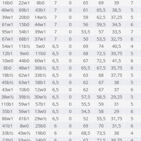
16b0
22w1
8b0
7
0
65
69
39
7
40w½
69b1
43b1
7
0
61
65,5
38,5
5
39w1
20b0
14w½
7
0
59
62,5
37,25
5
61w1
15b0
44w1
7
0
56
59,5
34,5
6
95w1
54b1
39w1
7
0
53,5
57
33,5
7
67w1
68b1
37w1
7
0
50
53,5
32,75
6
54w1
11b½
5w0
6,5
0
69
74
40,5
4
12b1
9w0
11b0
6,5
0
68
72,5
39,75
5
10w0
44b0
60w1
6,5
0
67
72,5
41,5
6
8b0
48w1
36b½
6,5
0
65,5
67,5
35,75
6
18b½
62w1
33b½
6,5
0
63
68
37,75
5
45b½
63w1
58b1
6,5
0
62
67
38
5
43w1
10b0
12w0
6,5
0
62
67
37
6
38w½
39b½
30w½
6,5
0
57,5
58,5
29,25
5
110b1
59w1
57b1
6,5
0
55,5
59
31
5
55b1
56w1
13w0
6,5
0
54,5
58
29
6
86w1
61b1
29w½
6,5
0
52
55,5
31,75
5
41b1
8w0
25b0
6
0
69
70
31,5
6
33b½
43w½
19b0
6
0
68,5
73,5
38
4
22b0
33w½
24b0
6
0
67
72,5
38,75
4