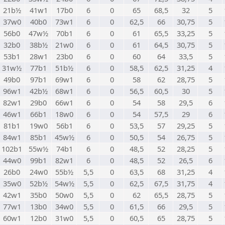
21b½
41w1
17b0
6
0
65
68,5
32
5
37w0
40b0
73w1
6
0
62,5
66
30,75
5
56b0
47w½
70b1
6
0
61
65,5
33,25
5
32b0
38b½
21w0
6
0
61
64,5
30,75
5
53b1
28w1
23b0
6
0
60
64
33,5
5
31w½
77b1
51b½
6
0
58,5
62,5
31,25
4
49b0
97b1
69w1
6
0
58
62
28,75
5
96w1
42b½
68w1
6
0
56,5
60,5
30
5
82w1
29b0
66w1
6
0
54
58
29,5
6
46w1
66b1
18w0
6
0
54
57,5
29
6
81b1
19w0
56b1
6
0
53,5
57
29,25
5
84w1
85b1
45w½
6
0
50,5
54
26,75
5
102b1
55w½
74b1
6
0
48,5
52
28,25
5
44w0
99b1
82w1
6
0
48,5
52
26,5
6
26b0
24w0
55b½
5,5
0
63,5
68
31,25
4
35w0
52b½
54w½
5,5
0
62,5
67,5
31,75
4
42w1
35b0
50w0
5,5
0
62
65,5
28,75
5
77w1
13b0
34w0
5,5
0
61,5
66
29,5
5
60w1
12b0
31w0
5,5
0
60,5
65
28,75
5