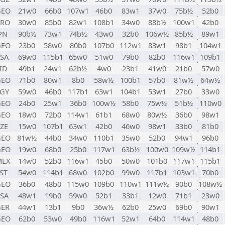
GEO
21w0
66b0
107w1
46b0
83w1
37w0
75b½
52b0
CRO
30w0
85b0
82w1
108b1
34w0
88b½
100w1
42b0
PN
90b½
73w1
74b½
43w0
32b0
106w½
85b½
89w1
GEO
23b0
58w0
80b0
107b0
112w1
83w1
98b1
104w1
SA
69w0
115b1
65w0
51w0
79b0
82b0
116w1
109b1
ID
49b1
24w1
62b½
4w0
23b1
41w0
21b0
57w0
GEO
71b0
80w1
8b0
58w½
100b1
57b0
81w½
64w½
GY
59w0
46b0
117b1
63w1
104b1
53w1
27b0
33w0
GEO
24b0
25w1
36b0
100w½
58b0
75w½
51b½
110w0
GEO
18w0
72b0
114w1
61b1
68w0
80w½
36b0
98w1
ZE
15w0
107b1
63w1
42b0
46w0
98w1
33b0
81b0
GEO
81w½
44b0
34w0
110b1
35w0
52b0
94w1
96b0
GEO
19w0
68b0
25b0
117w1
63b½
100w0
109w½
114b1
MEX
14w0
52b0
116w1
45b0
50w0
101b0
117w1
115b1
ST
54w0
114b1
68w0
102b0
99w0
117b1
103w1
70b0
GEO
36b0
48b0
115w0
109b0
110w1
111w½
90b0
108w½
SA
48w1
19b0
59w0
52b1
33b1
12w0
71b1
23w0
GER
44w1
13b1
9b0
36w½
62b0
25w0
69b0
90w1
GEO
62b0
53w0
49b0
116w1
52w1
64b0
114w1
48b0