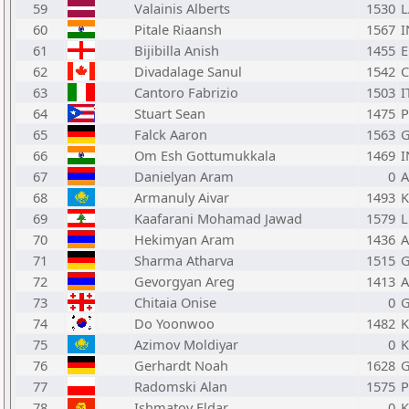
59
Valainis Alberts
1530
L
60
Pitale Riaansh
1567
I
61
Bijibilla Anish
1455
62
Divadalage Sanul
1542
63
Cantoro Fabrizio
1503
I
64
Stuart Sean
1475
65
Falck Aaron
1563
66
Om Esh Gottumukkala
1469
I
67
Danielyan Aram
0
68
Armanuly Aivar
1493
K
69
Kaafarani Mohamad Jawad
1579
70
Hekimyan Aram
1436
71
Sharma Atharva
1515
72
Gevorgyan Areg
1413
73
Chitaia Onise
0
74
Do Yoonwoo
1482
75
Azimov Moldiyar
0
K
76
Gerhardt Noah
1628
77
Radomski Alan
1575
78
Ishmatov Eldar
0