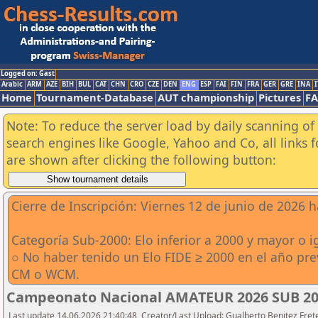
Logged on: Gast
Arabic
ARM
AZE
BIH
BUL
CAT
CHN
CRO
CZE
DEN
ENG
ESP
FAI
FIN
FRA
GER
GRE
INA
I
Home
Tournament-Database
AUT championship
Pictures
F
Note: To reduce the server load by daily scanning of a
search engines like Google, Yahoo and Co, all links 
are shown after clicking the following button:
Cierre de Inscripción: Viernes 12 de junio de 2026 h
Categoría Sub-2000: Elo inferior a 2000 y mayor o i
○ No haber tenido un Elo FIDE ≥ 2000 en el año prev
CM o WCM.
Campeonato Nacional AMATEUR 2026 SUB 2
Last update 14.06.2026 21:40:48, Creator/Last Upload: Gualberto Benitez Fret