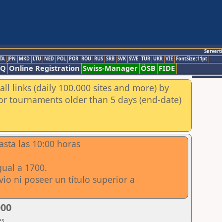
Servert
TA
JPN
MKD
LTU
NED
POL
POR
ROU
RUS
SRB
SVK
SWE
TUR
UKR
VIE
FontSize:11pt
AQ
Online Registration
Swiss-Manager
ÖSB
FIDE
ll links (daily 100.000 sites and more) by
for tournaments older than 5 days (end-date)
asta las 10:00 horas
gual a 1700.
io ni poseer un título superior a
000
es