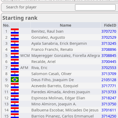
Search for player
Starting rank
No.
Name
FideID
1
Benitez, Raul Ivan
3707270
2
Gonzalez, Augusto
3702529
3
Ayala Sanabria, Erick Benjamin
3713245
4
Franco Franchi, Renato
3708896
5
WCM
Mayeregger Gonzalez, Fiorella Allegra
3708845
6
Recalde, Ariel
3700445
7
AFM
Riva, Eric
3702553
8
Salomon Casali, Oliver
3713709
9
Deus Filho, Joaquim De
2105128
10
Acevedo Barreto, Ezequiel
3717771
11
Paredes Almada, Andres Joaquin
3713733
12
Espinoza Molinas, Edgar Elian
3718247
13
Mino Almiron, Joaquin A.
3713750
14
Balbuena Escobar, Milciades De Jesus
3701611
15
Barrios Pinanez, Carlos Emmanuel
3714250