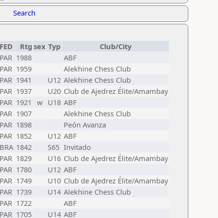
Search
FED
Rtg
sex
Typ
Club/City
PAR
1988
ABF
PAR
1959
Alekhine Chess Club
PAR
1941
U12
Alekhine Chess Club
PAR
1937
U20
Club de Ajedrez Élite/Amambay
PAR
1921
w
U18
ABF
PAR
1907
Alekhine Chess Club
PAR
1898
Peón Avanza
PAR
1852
U12
ABF
BRA
1842
S65
Invitado
PAR
1829
U16
Club de Ajedrez Élite/Amambay
PAR
1780
U12
ABF
PAR
1749
U10
Club de Ajedrez Élite/Amambay
PAR
1739
U14
Alekhine Chess Club
PAR
1722
ABF
PAR
1705
U14
ABF