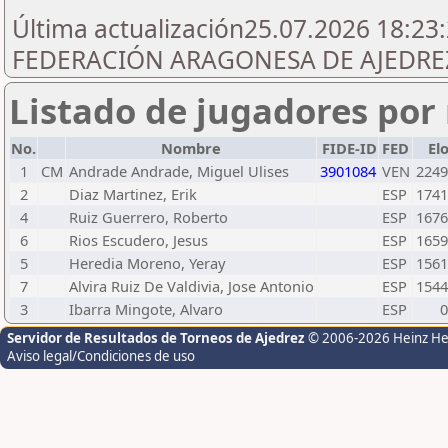
Última actualización25.07.2026 18:23:
FEDERACIÓN ARAGONESA DE AJEDREZ
Listado de jugadores por 
No.
Nombre
FIDE-ID
FED
El
1
CM
Andrade Andrade, Miguel Ulises
3901084
VEN
2249
2
Diaz Martinez, Erik
ESP
1741
4
Ruiz Guerrero, Roberto
ESP
1676
6
Rios Escudero, Jesus
ESP
1659
5
Heredia Moreno, Yeray
ESP
1561
7
Alvira Ruiz De Valdivia, Jose Antonio
ESP
1544
3
Ibarra Mingote, Alvaro
ESP
0
Servidor de Resultados de Torneos de Ajedrez
© 2006-2026 Heinz H
Aviso legal/Condiciones de uso