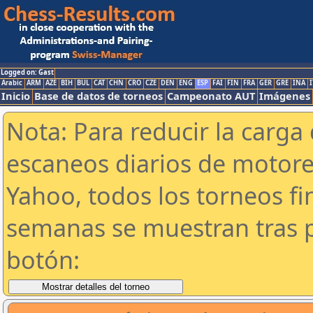
Logged on: Gast
Arabic
ARM
AZE
BIH
BUL
CAT
CHN
CRO
CZE
DEN
ENG
ESP
FAI
FIN
FRA
GER
GRE
INA
I
Inicio
Base de datos de torneos
Campeonato AUT
Imágenes
Nota: Para reducir la carga 
escaneos diarios de motor
Yahoo, todos los torneos f
semanas se muestran tras p
botón: