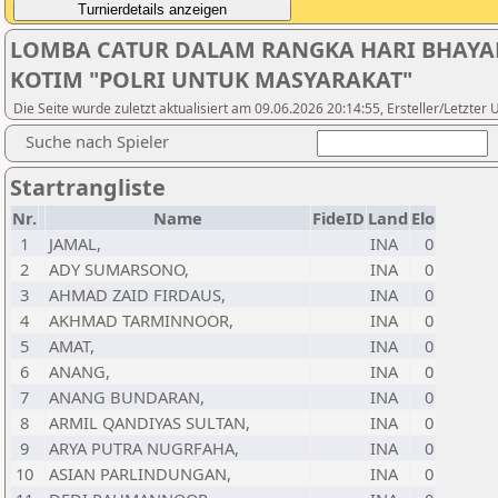
LOMBA CATUR DALAM RANGKA HARI BHAYAN
KOTIM "POLRI UNTUK MASYARAKAT"
Die Seite wurde zuletzt aktualisiert am 09.06.2026 20:14:55, Ersteller/Letzte
Suche nach Spieler
Startrangliste
Nr.
Name
FideID
Land
Elo
1
JAMAL,
INA
0
2
ADY SUMARSONO,
INA
0
3
AHMAD ZAID FIRDAUS,
INA
0
4
AKHMAD TARMINNOOR,
INA
0
5
AMAT,
INA
0
6
ANANG,
INA
0
7
ANANG BUNDARAN,
INA
0
8
ARMIL QANDIYAS SULTAN,
INA
0
9
ARYA PUTRA NUGRFAHA,
INA
0
10
ASIAN PARLINDUNGAN,
INA
0