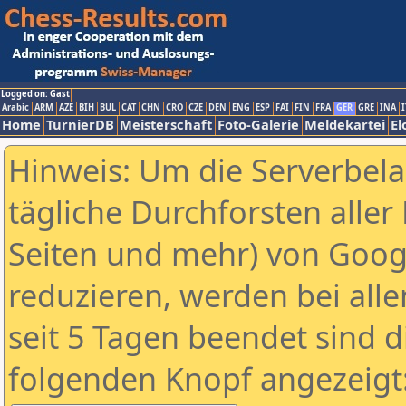
Logged on: Gast
Arabic
ARM
AZE
BIH
BUL
CAT
CHN
CRO
CZE
DEN
ENG
ESP
FAI
FIN
FRA
GER
GRE
INA
I
Home
TurnierDB
Meisterschaft
Foto-Galerie
Meldekartei
El
Hinweis: Um die Serverbel
tägliche Durchforsten aller 
Seiten und mehr) von Goog
reduzieren, werden bei alle
seit 5 Tagen beendet sind d
folgenden Knopf angezeigt