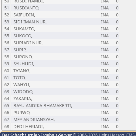
50
RUSDI HAMDI,
INA
0
51
RUSDIANTO,
INA
0
52
SAIFUDIN,
INA
0
53
SIDI IMAN NUR,
INA
0
54
SUKAMTO,
INA
0
55
SUKOCO,
INA
0
56
SURIADI NUR,
INA
0
57
SURIP,
INA
0
58
SURONO,
INA
0
59
SYUHUDI,
INA
0
60
TATANG,
INA
0
61
TOTO,
INA
0
62
WAHYU,
INA
0
63
WIDODO,
INA
0
64
ZAKARIA,
INA
0
65
BAYU ANDIKA BHAMAKERTI,
INA
0
66
PURWO,
INA
0
67
MEY ANDRIANSYAH,
INA
0
68
DEDI HERIADI,
INA
0
Der Schachturnier-Ergebnis-Server
© 2006-2026 Heinz Herzog
, CMS