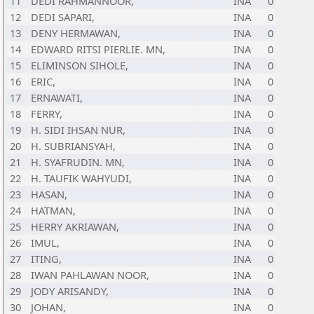
11
DEDI RAHMANNOOR,
INA
0
12
DEDI SAPARI,
INA
0
13
DENY HERMAWAN,
INA
0
14
EDWARD RITSI PIERLIE. MN,
INA
0
15
ELIMINSON SIHOLE,
INA
0
16
ERIC,
INA
0
17
ERNAWATI,
INA
0
18
FERRY,
INA
0
19
H. SIDI IHSAN NUR,
INA
0
20
H. SUBRIANSYAH,
INA
0
21
H. SYAFRUDIN. MN,
INA
0
22
H. TAUFIK WAHYUDI,
INA
0
23
HASAN,
INA
0
24
HATMAN,
INA
0
25
HERRY AKRIAWAN,
INA
0
26
IMUL,
INA
0
27
ITING,
INA
0
28
IWAN PAHLAWAN NOOR,
INA
0
29
JODY ARISANDY,
INA
0
30
JOHAN,
INA
0