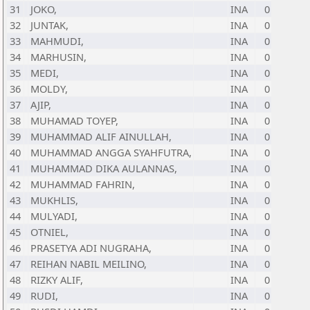
31
JOKO,
INA
0
32
JUNTAK,
INA
0
33
MAHMUDI,
INA
0
34
MARHUSIN,
INA
0
35
MEDI,
INA
0
36
MOLDY,
INA
0
37
AJIP,
INA
0
38
MUHAMAD TOYEP,
INA
0
39
MUHAMMAD ALIF AINULLAH,
INA
0
40
MUHAMMAD ANGGA SYAHFUTRA,
INA
0
41
MUHAMMAD DIKA AULANNAS,
INA
0
42
MUHAMMAD FAHRIN,
INA
0
43
MUKHLIS,
INA
0
44
MULYADI,
INA
0
45
OTNIEL,
INA
0
46
PRASETYA ADI NUGRAHA,
INA
0
47
REIHAN NABIL MEILINO,
INA
0
48
RIZKY ALIF,
INA
0
49
RUDI,
INA
0