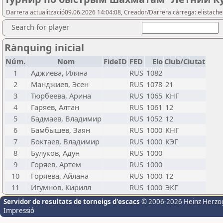
Darrera actualització09.06.2026 14:04:08, Creador/Darrera càrrega: elistach
Search for player
Rànquing inicial
Núm.
Nom
FideID
FED
Elo
Club/Ciutat
1
Аджиева, Иляна
RUS
1082
2
Манджиев, Эсен
RUS
1078
21
3
Тюрбеева, Арина
RUS
1065
КНГ
4
Гаряев, Алтан
RUS
1061
12
5
Бадмаев, Владимир
RUS
1052
12
6
Бамбышев, Заян
RUS
1000
КНГ
7
Боктаев, Владимир
RUS
1000
КЭГ
8
Булуков, Адун
RUS
1000
9
Горяев, Артем
RUS
1000
10
Горяева, Айлана
RUS
1000
12
11
Игумнов, Кирилл
RUS
1000
ЭКГ
Servidor de resultats de torneigs d'escacs
© 2006-2026 Heinz Herzo
Impressió