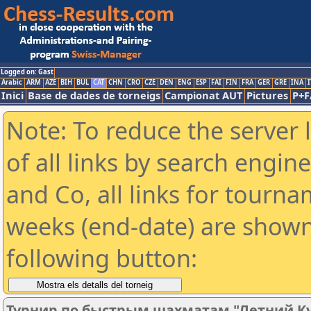
Logged on: Gast
Arabic
ARM
AZE
BIH
BUL
CAT
CHN
CRO
CZE
DEN
ENG
ESP
FAI
FIN
FRA
GER
GRE
INA
I
Inici
Base de dades de torneigs
Campionat AUT
Pictures
P+F
Note: To reduce the server 
of all links by search engin
and Co, all links for tourn
weeks (end-date) are shown 
following button:
Турнир по быстрым шахматам "Летний Ку