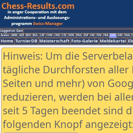
Logged on: Gast
Arabic
ARM
AZE
BIH
BUL
CAT
CHN
CRO
CZE
DEN
ENG
ESP
FAI
FIN
FRA
GER
GRE
INA
I
Home
TurnierDB
Meisterschaft
Foto-Galerie
Meldekartei
El
Hinweis: Um die Serverbel
tägliche Durchforsten aller 
Seiten und mehr) von Goog
reduzieren, werden bei alle
seit 5 Tagen beendet sind d
folgenden Knopf angezeigt