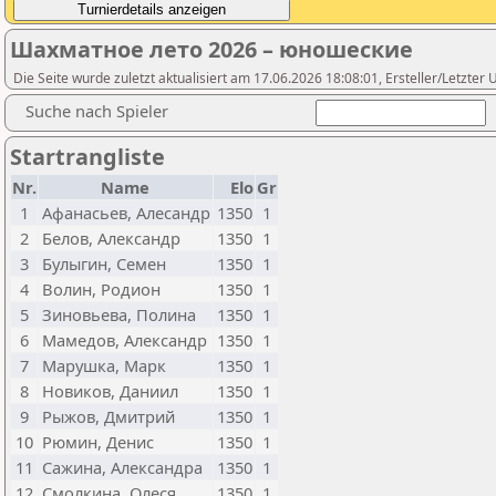
Шахматное лето 2026 – юношеские
Die Seite wurde zuletzt aktualisiert am 17.06.2026 18:08:01, Ersteller/Letzter
Suche nach Spieler
Startrangliste
Nr.
Name
Elo
Gr
1
Афанасьев, Алесандр
1350
1
2
Белов, Александр
1350
1
3
Булыгин, Семен
1350
1
4
Волин, Родион
1350
1
5
Зиновьева, Полина
1350
1
6
Мамедов, Александр
1350
1
7
Марушка, Марк
1350
1
8
Новиков, Даниил
1350
1
9
Рыжов, Дмитрий
1350
1
10
Рюмин, Денис
1350
1
11
Сажина, Александра
1350
1
12
Смолкина, Олеся
1350
1