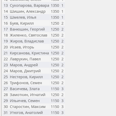
13
Сухопарова, Варвара
1350
1
14
Шишин, Александр
1350
1
15
Шмелев, Илья
1350
1
16
Буев, Кирилл
1250
2
17
Ванюшин, Георгий
1250
2
18
Жиленко, Святослав
1250
2
19
Жиров, Владислав
1250
2
20
Исаев, Игорь
1250
2
21
Кирсанова, Кристина
1250
2
22
Лаврухин, Павел
1250
2
23
Маров, Андрей
1250
2
24
Маров, Дмитрий
1250
2
25
Нестеров, Кирилл
1250
2
26
Трифонов, Семен
1250
2
27
Васичева, Злата
1150
3
28
Замоткин, Игнатий
1250
2
29
Ильичев, Семен
1150
3
30
Старостин, Максим
1150
3
31
Утюгов, Анатолий
1150
3