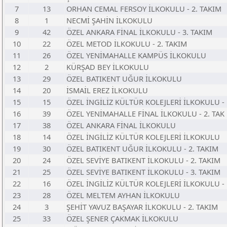
7
13
ORHAN CEMAL FERSOY İLKOKULU - 2. TAKIM
8
1
NECMİ ŞAHİN İLKOKULU
9
42
ÖZEL ANKARA FİNAL İLKOKULU - 3. TAKIM
10
22
ÖZEL METOD İLKOKULU - 2. TAKIM
11
26
ÖZEL YENİMAHALLE KAMPÜS İLKOKULU
12
2
KÜRŞAD BEY İLKOKULU
13
29
ÖZEL BATIKENT UĞUR İLKOKULU
14
20
İSMAİL EREZ İLKOKULU
15
15
ÖZEL İNGİLİZ KÜLTÜR KOLEJLERİ İLKOKULU -
16
39
ÖZEL YENİMAHALLE FİNAL İLKOKULU - 2. TAK
17
38
ÖZEL ANKARA FİNAL İLKOKULU
18
14
ÖZEL İNGİLİZ KÜLTÜR KOLEJLERİ İLKOKULU
19
30
ÖZEL BATIKENT UĞUR İLKOKULU - 2. TAKIM
20
24
ÖZEL SEVİYE BATIKENT İLKOKULU - 2. TAKIM
21
25
ÖZEL SEVİYE BATIKENT İLKOKULU - 3. TAKIM
22
16
ÖZEL İNGİLİZ KÜLTÜR KOLEJLERİ İLKOKULU -
23
28
ÖZEL MELTEM AYHAN İLKOKULU
24
3
ŞEHİT YAVUZ BAŞAYAR İLKOKULU - 2. TAKIM
25
33
ÖZEL ŞENER ÇAKMAK İLKOKULU