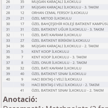
26
35
MÜJGAN KARAÇALI İLKOKULU
27
37
MÜJGAN KARAÇALI İLKOKULU - 3. TAKIM
28
12
ORHAN CEMAL FERSOY İLKOKULU
29
21
ÖZEL METOD İLKOKULU
30
17
ÖZEL BAHÇEŞEHİR KOLEJİ BATIKENT KAMPÜS
31
31
ÖZEL BATIKENT UĞUR İLKOKULU - 3. TAKIM
32
11
ÖZEL BATI KAVRAM İLKOKULU
33
27
ÖZEL BATIKENT BİRİKİM İLKOKULU
34
36
MÜJGAN KARAÇALI İLKOKULU - 2. TAKIM
35
5
KENT KOOP İLKOKULU
36
7
KENT KOOP İLKOKULU - 3. TAKIM
37
8
ÖZEL ONUR İLKOKULU - 2. TAKIM
38
32
ÖZEL BATI KAVRAM İLKOKULU
39
40
ÖZEL BATIKENT SINAV İLKOKULU
40
9
HACI BEKTAŞ-I VELİ İLKOKULU
10
HACI BEKTAŞ-I VELİ İLKOKULU - 2. TAKIM
41
ÖZEL BATIKENT SINAV İLKOKULU - 2. TAKIM
Anotació: