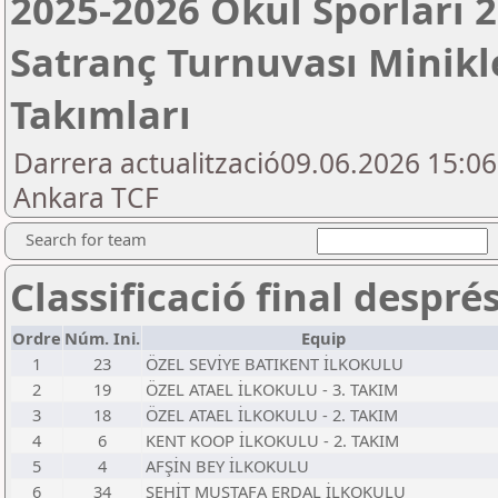
2025-2026 Okul Sporları 
Satranç Turnuvası Minikl
Takımları
Darrera actualització09.06.2026 15:0
Ankara TCF
Search for team
Classificació final despré
Ordre
Núm. Ini.
Equip
1
23
ÖZEL SEVİYE BATIKENT İLKOKULU
2
19
ÖZEL ATAEL İLKOKULU - 3. TAKIM
3
18
ÖZEL ATAEL İLKOKULU - 2. TAKIM
4
6
KENT KOOP İLKOKULU - 2. TAKIM
5
4
AFŞİN BEY İLKOKULU
6
34
ŞEHİT MUSTAFA ERDAL İLKOKULU