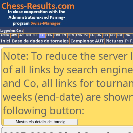
Logged on: Gast
Arabic
ARM
AZE
BIH
BUL
CAT
CHN
CRO
CZE
DEN
ENG
ESP
FAI
FIN
FRA
GER
GRE
INA
I
Inici
Base de dades de torneigs
Campionat AUT
Pictures
P+F
Note: To reduce the server 
of all links by search engin
and Co, all links for tourn
weeks (end-date) are shown 
following button: