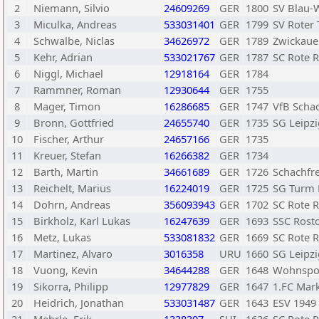
2
Niemann, Silvio
24609269
GER
1800
SV Blau-
3
Miculka, Andreas
533031401
GER
1799
SV Roter 
4
Schwalbe, Niclas
34626972
GER
1789
Zwickaue
5
Kehr, Adrian
533021767
GER
1787
SC Rote R
6
Niggl, Michael
12918164
GER
1784
7
Rammner, Roman
12930644
GER
1755
8
Mager, Timon
16286685
GER
1747
VfB Schac
9
Bronn, Gottfried
24655740
GER
1735
SG Leipzi
10
Fischer, Arthur
24657166
GER
1735
11
Kreuer, Stefan
16266382
GER
1734
12
Barth, Martin
34661689
GER
1726
Schachfre
13
Reichelt, Marius
16224019
GER
1725
SG Turm 
14
Dohrn, Andreas
356093943
GER
1702
SC Rote R
15
Birkholz, Karl Lukas
16247639
GER
1693
SSC Rost
16
Metz, Lukas
533081832
GER
1669
SC Rote R
17
Martinez, Alvaro
3016358
URU
1660
SG Leipzi
18
Vuong, Kevin
34644288
GER
1648
Wohnspor
19
Sikorra, Philipp
12977829
GER
1647
1.FC Mar
20
Heidrich, Jonathan
533031487
GER
1643
ESV 1949 