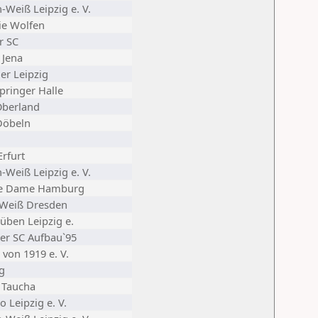
Weiß Leipzig e. V.
e Wolfen
r SC
 Jena
er Leipzig
pringer Halle
Oberland
Döbeln
rfurt
Weiß Leipzig e. V.
se Dame Hamburg
Weiß Dresden
üben Leipzig e.
er SC Aufbau`95
 von 1919 e. V.
g
 Taucha
 Leipzig e. V.