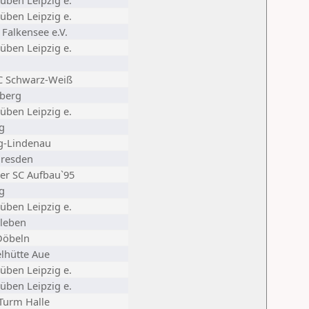
üben Leipzig e.
üben Leipzig e.
 Falkensee e.V.
üben Leipzig e.
C Schwarz-Weiß
nberg
üben Leipzig e.
g
ig-Lindenau
resden
er SC Aufbau`95
g
üben Leipzig e.
sleben
Döbeln
lhütte Aue
üben Leipzig e.
üben Leipzig e.
Turm Halle