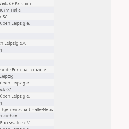
Weiß 69 Parchim
Turm Halle
r SC
üben Leipzig e.
h Leipzig e.V.
g
unde Fortuna Leipzig e.
Leipzig
üben Leipzig e.
ock 07
üben Leipzig e.
g
tgemeinschaft Halle-Neus
ktleuthen
Eberswalde e.V.