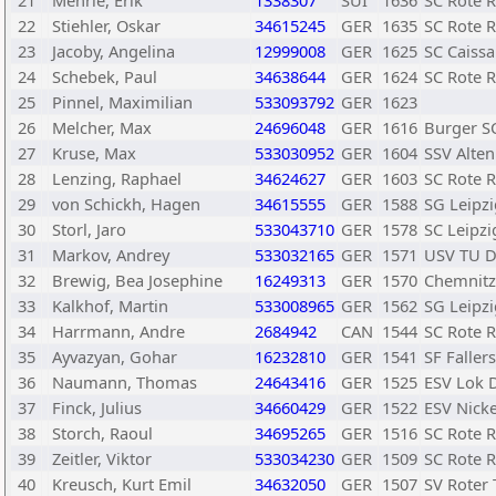
21
Mehrle, Erik
1338307
SUI
1636
SC Rote R
22
Stiehler, Oskar
34615245
GER
1635
SC Rote R
23
Jacoby, Angelina
12999008
GER
1625
SC Caissa
24
Schebek, Paul
34638644
GER
1624
SC Rote R
25
Pinnel, Maximilian
533093792
GER
1623
26
Melcher, Max
24696048
GER
1616
Burger S
27
Kruse, Max
533030952
GER
1604
SSV Alte
28
Lenzing, Raphael
34624627
GER
1603
SC Rote R
29
von Schickh, Hagen
34615555
GER
1588
SG Leipzi
30
Storl, Jaro
533043710
GER
1578
SC Leipz
31
Markov, Andrey
533032165
GER
1571
USV TU D
32
Brewig, Bea Josephine
16249313
GER
1570
Chemnitz
33
Kalkhof, Martin
533008965
GER
1562
SG Leipzi
34
Harrmann, Andre
2684942
CAN
1544
SC Rote R
35
Ayvazyan, Gohar
16232810
GER
1541
SF Faller
36
Naumann, Thomas
24643416
GER
1525
ESV Lok 
37
Finck, Julius
34660429
GER
1522
ESV Nicke
38
Storch, Raoul
34695265
GER
1516
SC Rote R
39
Zeitler, Viktor
533034230
GER
1509
SC Rote R
40
Kreusch, Kurt Emil
34632050
GER
1507
SV Roter 