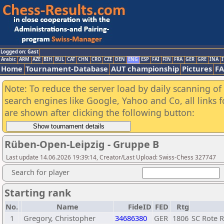
Logged on: Gast
Arabic
ARM
AZE
BIH
BUL
CAT
CHN
CRO
CZE
DEN
ENG
ESP
FAI
FIN
FRA
GER
GRE
INA
I
Home
Tournament-Database
AUT championship
Pictures
F
Note: To reduce the server load by daily scanning of a
search engines like Google, Yahoo and Co, all links 
are shown after clicking the following button:
Rüben-Open-Leipzig - Gruppe B
Last update 14.06.2026 19:39:14, Creator/Last Upload: Swiss-Chess 327747
Search for player
Starting rank
No.
Name
FideID
FED
Rtg
1
Gregory, Christopher
34686380
GER
1806
SC Rote R