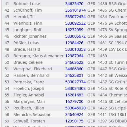
41
Böhme, Luise
34625470
GER
1486
BSG Grün-
42
Schürhoff, Tim
356101974
GER
1486
SG Chemi
43
Hierold, Til
533072434
GER
1484
Zwickaue
44
Wienholz, Finn
533092532
GER
1476
SV Schott
45
Junghans, Rolf
16232089
GER
1473
SV Spring
46
Richter, Johannes
533005672
GER
1466
SV Saales
47
Rößler, Lukas
12984426
GER
1461
SC 1994 
48
Brade, Harald
533010358
GER
1459
ESV Lok 
49
Bergann, Klaus Alexander
12987964
GER
1459
50
Brauer, Celiene
34663622
GER
1450
SC Turm E
51
Westphal, Ekkehard
34686860
GER
1447
BSG Grün-
52
Hansen, Bernhard
34625801
GER
1442
SK Weis
53
Pomaska, Franz
533027374
GER
1437
SG Grün-
54
Froelich, Joseph
533034303
GER
1435
SC Rote R
55
Ziegler, Annabel
16281683
GER
1434
Chemnitz
56
Margaryan, Mari
16279700
GER
1426
SK Lehrte
57
Reulbach, Kilian
533045020
GER
1422
SG Leipzi
58
Meinicke, Sebastian
34640924
GER
1411
TSG 1861
59
Schwaß, Torsten
12990175
GER
1397
SG BiBaBo