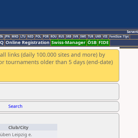
Servert
TA
JPN
MKD
LTU
NED
POL
POR
ROU
RUS
SRB
SVK
SWE
TUR
UKR
VIE
FontSize:11pt
AQ
Online Registration
Swiss-Manager
ÖSB
FIDE
ll links (daily 100.000 sites and more) by
for tournaments older than 5 days (end-date)
Search
Club/City
üben Leipzig e.