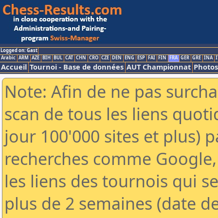
Logged on: Gast
Arabic
ARM
AZE
BIH
BUL
CAT
CHN
CRO
CZE
DEN
ENG
ESP
FAI
FIN
FRA
GER
GRE
INA
I
Accueil
Tournoi - Base de données
AUT Championnat
Photos
Note: Afin de ne pas surcha
scan de tous les liens quo
jour 100'000 sites et plus) 
recherches comme Google, 
les liens des tournois qui se
plus de 2 semaines (date de