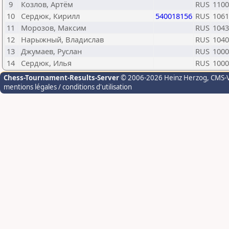
9
Козлов, Артём
RUS
1100
10
Сердюк, Кирилл
540018156
RUS
1061
11
Морозов, Максим
RUS
1043
12
Нарыжный, Владислав
RUS
1040
13
Джумаев, Руслан
RUS
1000
14
Сердюк, Илья
RUS
1000
Chess-Tournament-Results-Server
© 2006-2026 Heinz Herzog
, CMS-
mentions légales / conditions d'utilisation