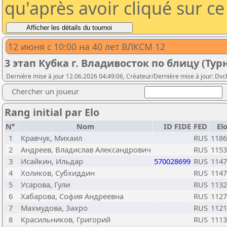
qu'après avoir cliqué sur c
12 июня с 10:00 на 40 лет ВЛКСМ 12
3 этап Кубка г. Владивосток по блицу (Тур
Dernière mise à jour 12.06.2026 04:49:06, Créateur/Dernière mise à jour: Dv
Chercher un joueur
Rang initial par Elo
N°
Nom
ID FIDE
FED
El
1
Кравчук, Михаил
RUS
1186
2
Андреев, Владислав Александрович
RUS
1153
3
Исайкин, Ильдар
570028699
RUS
1147
4
Холиков, Субхиддин
RUS
1147
5
Усарова, Гули
RUS
1132
6
Хабарова, София Андреевна
RUS
1127
7
Махмудова, Захро
RUS
1121
8
Красильников, Григорий
RUS
1113